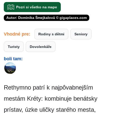
Pozri si všetko na mape
Autor: Dominika Šmejkalová © gigaplaces.com
Vhodné pre:
Rodiny s dětmi
Seniory
Turisty
Dovolenkáře
boli tam:
Rethymno patrí k najpôvabnejším
mestám Kréty: kombinuje benátsky
prístav, úzke uličky starého mesta,