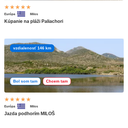
Európa
Milos
Kúpanie na pláži Paliachori
vzdialenosť 146 km
Bol som tam
Chcem tam
Európa
Milos
Jazda podhorím MILOŠ