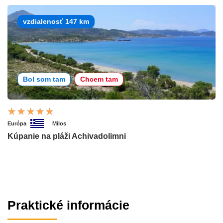
vzdialenosť 147 km
Bol som tam
Chcem tam
Európa
Milos
Kúpanie na pláži Achivadolimni
Praktické informácie