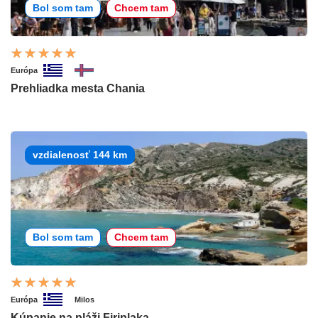
Bol som tam
Chcem tam
Európa
Prehliadka mesta Chania
vzdialenosť 144 km
Bol som tam
Chcem tam
Európa
Milos
Kúpanie na pláži Firiplaka