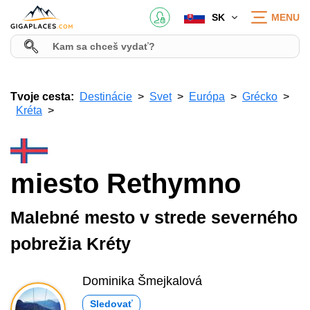
SK
MENU
Tvoje cesta:
Destinácie
Svet
Európa
Grécko
Kréta
miesto Rethymno
Malebné mesto v strede severného
pobrežia Kréty
Dominika Šmejkalová
Sledovať