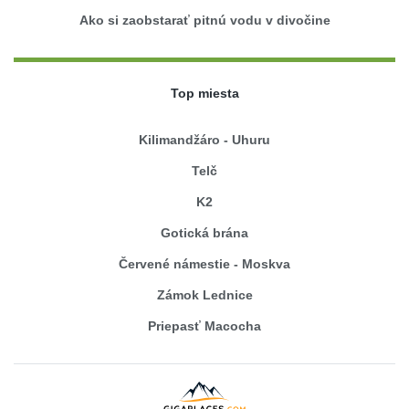
Ako si zaobstarať pitnú vodu v divočine
Top miesta
Kilimandžáro - Uhuru
Telč
K2
Gotická brána
Červené námestie - Moskva
Zámok Lednice
Priepasť Macocha