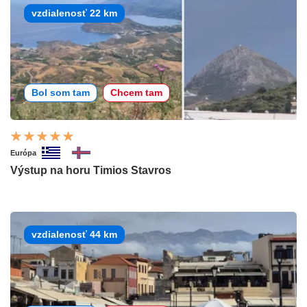
vzdialenosť 22 km
Bol som tam
Chcem tam
Európa
Výstup na horu Timios Stavros
vzdialenosť 44 km