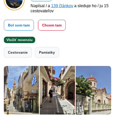
Napísal / a
139 článkov
a sleduje ho / ju 15
cestovateľov
Bol som tam
Chcem tam
Vložiť recenziu
Cestovanie
Pamiatky