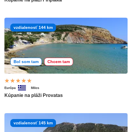
vzdialenosť 144 km
Bol som tam
Chcem tam
Európa
Milos
Kúpanie na pláži Provatas
vzdialenosť 145 km