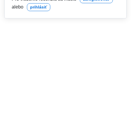
alebo
prihlásiť