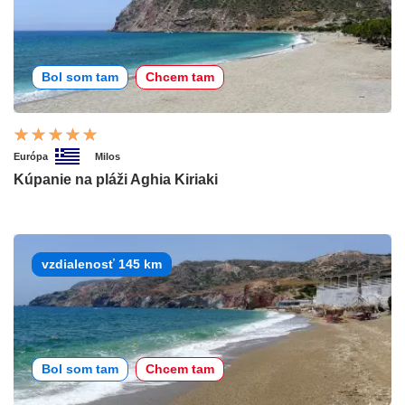
Bol som tam
Chcem tam
Európa
Milos
Kúpanie na pláži Aghia Kiriaki
vzdialenosť 145 km
Bol som tam
Chcem tam