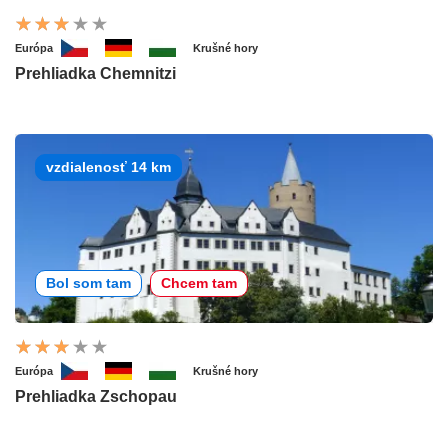
Európa
Krušné hory
Prehliadka Chemnitzi
vzdialenosť 14 km
Bol som tam
Chcem tam
Európa
Krušné hory
Prehliadka Zschopau