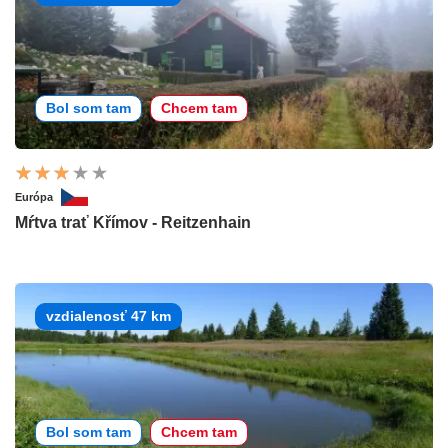
Bol som tam
Chcem tam
Európa
Mŕtva trať Křímov - Reitzenhain
vzdialenosť 47 km
Bol som tam
Chcem tam