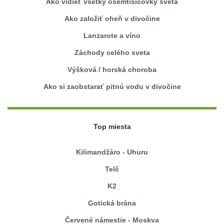
Ako vidieť všetky osemtisícovky sveta
Ako založiť oheň v divočine
Lanzarote a víno
Záchody celého sveta
Výšková / horská choroba
Ako si zaobstarať pitnú vodu v divočine
Top miesta
Kilimandžáro - Uhuru
Telč
K2
Gotická brána
Červené námestie - Moskva