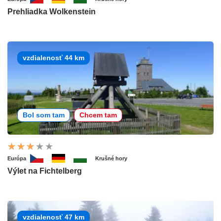
Prehliadka Wolkenstein
vzdialenosť 44 km
Bol som tam
Chcem tam
Európa
Krušné hory
Výlet na Fichtelberg
vzdialenosť 47 km