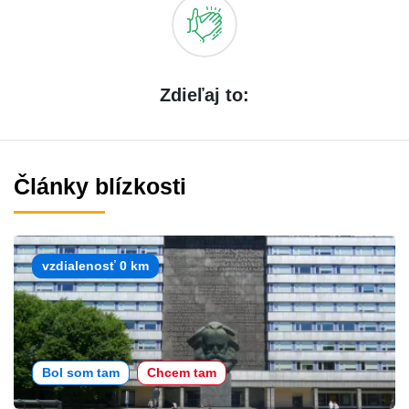
Zdieľaj to:
Články blízkosti
vzdialenosť 0 km
Bol som tam
Chcem tam