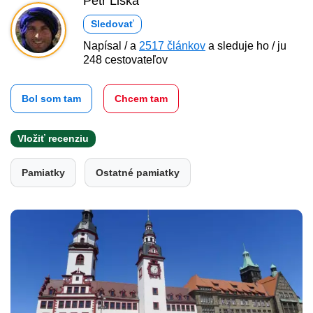
Petr Liška
Sledovať
Napísal / a
2517 článkov
a sleduje ho / ju
248 cestovateľov
Bol som tam
Chcem tam
Vložiť recenziu
Pamiatky
Ostatné pamiatky