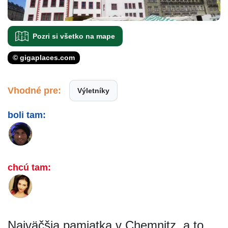
Pozri si všetko na mape
© gigaplaces.com
Vhodné pre:
Výletníky
boli tam:
chcú tam:
Najväčšia pamiatka v Chemnitz, a to