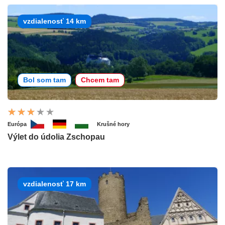
vzdialenosť 14 km
Bol som tam
Chcem tam
Európa
Krušné hory
Výlet do údolia Zschopau
vzdialenosť 17 km