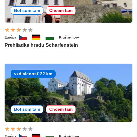
Bol som tam
Chcem tam
Európa
Krušné hory
Prehliadka hradu Scharfenstein
vzdialenosť 22 km
Bol som tam
Chcem tam
Európa
Krušné hory