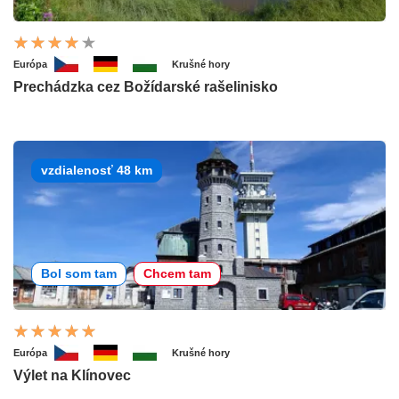
Európa
Krušné hory
Prechádzka cez Božídarské rašelinisko
vzdialenosť 48 km
Bol som tam
Chcem tam
Európa
Krušné hory
Výlet na Klínovec