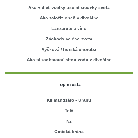
Ako vidieť všetky osemtisícovky sveta
Ako založiť oheň v divočine
Lanzarote a víno
Záchody celého sveta
Výšková / horská choroba
Ako si zaobstarať pitnú vodu v divočine
Top miesta
Kilimandžáro - Uhuru
Telč
K2
Gotická brána