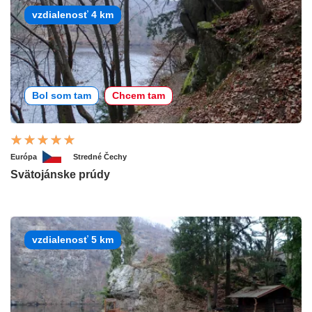
vzdialenosť 4 km
Bol som tam
Chcem tam
Európa
Stredné Čechy
Svätojánske prúdy
vzdialenosť 5 km