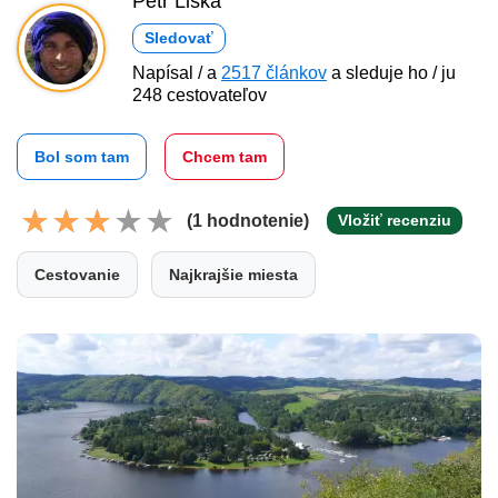
Petr Liška
Sledovať
Napísal / a
2517 článkov
a sleduje ho / ju
248 cestovateľov
Bol som tam
Chcem tam
(1 hodnotenie)
Vložiť recenziu
Cestovanie
Najkrajšie miesta