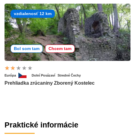
vzdialenosť 12 km
Bol som tam
Chcem tam
Európa
Dolní Posázaví
Stredné Čechy
Prehliadka zrúcaniny Zborený Kostelec
Praktické informácie