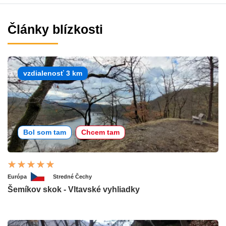
Články blízkosti
vzdialenosť 3 km
Bol som tam
Chcem tam
Európa
Stredné Čechy
Šemíkov skok - Vltavské vyhliadky