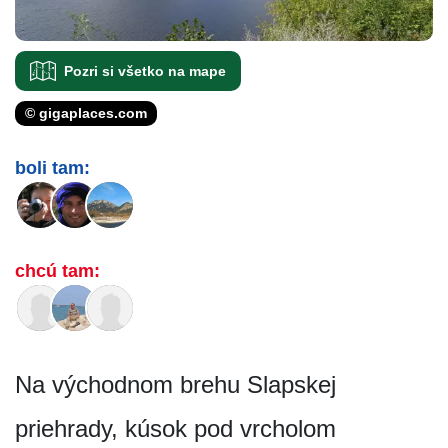
Pozri si všetko na mape
© gigaplaces.com
boli tam:
chcú tam:
Na východnom brehu Slapskej
priehrady, kúsok pod vrcholom