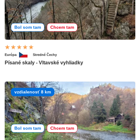
Bol som tam
Chcem tam
Európa
Stredné Čechy
Písané skaly - Vltavské vyhliadky
vzdialenosť 8 km
Bol som tam
Chcem tam