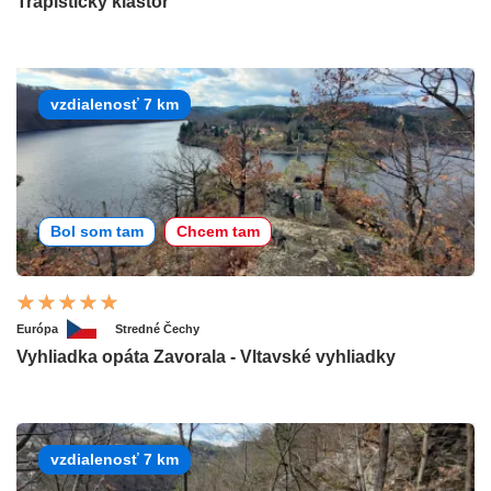
Trapistický kláštor
vzdialenosť 7 km
Bol som tam
Chcem tam
Európa
Stredné Čechy
Vyhliadka opáta Zavorala - Vltavské vyhliadky
vzdialenosť 7 km