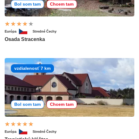
Bol som tam
Chcem tam
Európa
Stredné Čechy
Osada Stracenka
vzdialenosť 7 km
Bol som tam
Chcem tam
Európa
Stredné Čechy