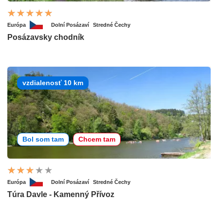
Európa
Dolní Posázaví
Stredné Čechy
Posázavsky chodník
vzdialenosť 10 km
Bol som tam
Chcem tam
Európa
Dolní Posázaví
Stredné Čechy
Túra Davle - Kamenný Přívoz