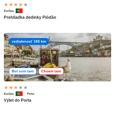
Európa
Prehliadka dedinky Piódão
vzdialenosť 165 km
Bol som tam
Chcem tam
Európa
Porto
Výlet do Porta