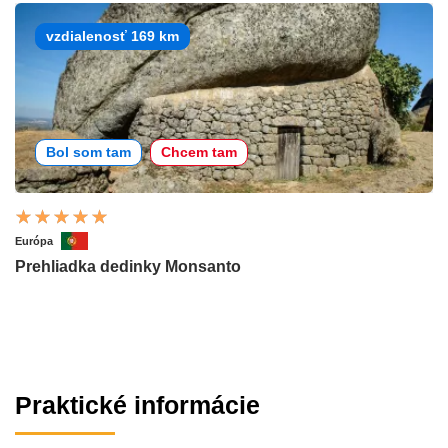
vzdialenosť 169 km
Bol som tam
Chcem tam
Európa
Prehliadka dedinky Monsanto
Praktické informácie