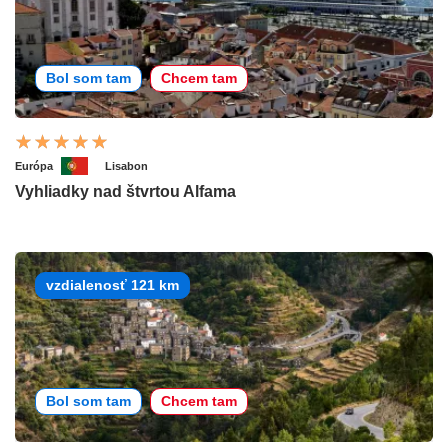
Bol som tam
Chcem tam
Európa
Lisabon
Vyhliadky nad štvrtou Alfama
vzdialenosť 121 km
Bol som tam
Chcem tam