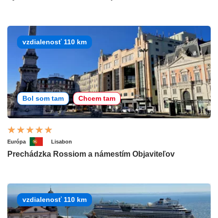
vzdialenosť 110 km
Bol som tam
Chcem tam
Európa
Lisabon
Prechádzka Rossiom a námestím Objaviteľov
vzdialenosť 110 km