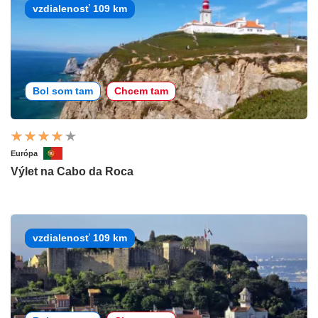
vzdialenosť 109 km
Bol som tam
Chcem tam
Európa
Výlet na Cabo da Roca
vzdialenosť 109 km