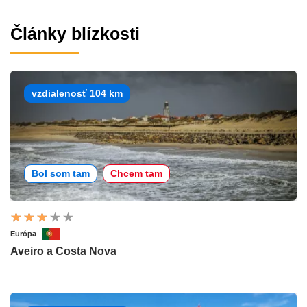
Články blízkosti
vzdialenosť 104 km
Bol som tam
Chcem tam
Európa
Aveiro a Costa Nova