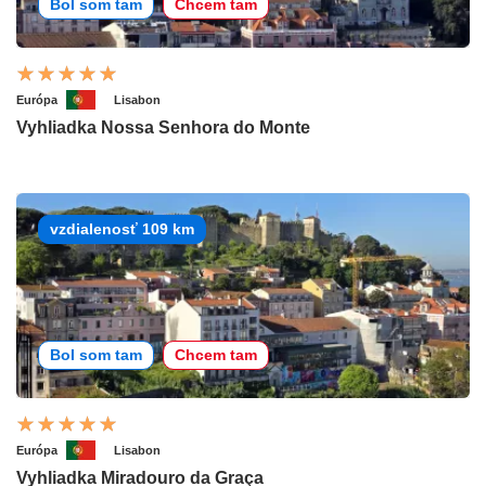
Bol som tam
Chcem tam
Európa
Lisabon
Vyhliadka Nossa Senhora do Monte
vzdialenosť 109 km
Bol som tam
Chcem tam
Európa
Lisabon
Vyhliadka Miradouro da Graça