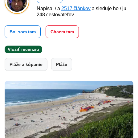
Napísal / a
2517 článkov
a sleduje ho / ju
248 cestovateľov
Bol som tam
Chcem tam
Vložiť recenziu
Pláže a kúpanie
Pláže