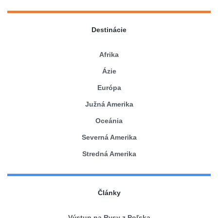
Destinácie
Afrika
Ázie
Európa
Južná Amerika
Oceánia
Severná Amerika
Stredná Amerika
Články
Výstup na Rysy z Poľska