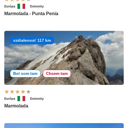
Európa
Dolomity
Marmolada - Punta Penia
vzdialenosť 117 km
Bol som tam
Chcem tam
Európa
Dolomity
Marmolada