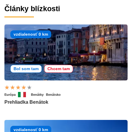
Články blízkosti
vzdialenosť 0 km
Bol som tam
Chcem tam
Európa
Benátky
Benátsko
Prehliadka Benátok
vzdialenosť 0 km