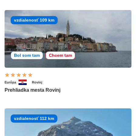
vzdialenosť 109 km
Bol som tam
Chcem tam
Európa
Rovinj
Prehliadka mesta Rovinj
vzdialenosť 112 km