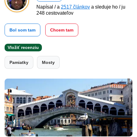
Napísal / a
2517 článkov
a sleduje ho / ju
248 cestovateľov
Bol som tam
Chcem tam
Vložiť recenziu
Pamiatky
Mosty