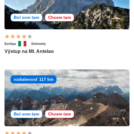
Bol som tam
Chcem tam
Európa
Dolomity
Výstup na Mt. Antelao
vzdialenosť 117 km
Bol som tam
Chcem tam