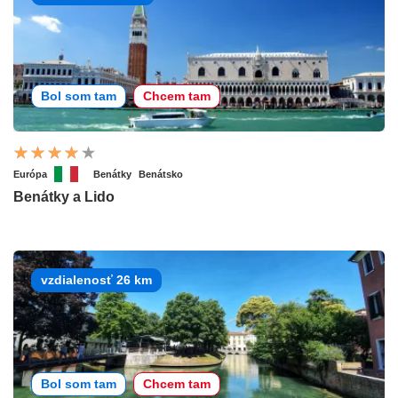
Bol som tam
Chcem tam
Európa
Benátky
Benátsko
Benátky a Lido
vzdialenosť 26 km
Bol som tam
Chcem tam