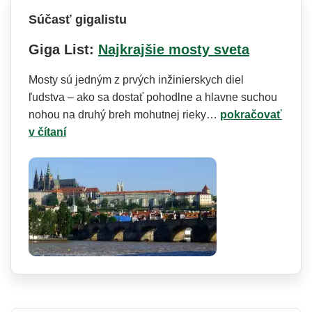
Súčasť gigalistu
Giga List:
Najkrajšie mosty sveta
Mosty sú jedným z prvých inžinierskych diel
ľudstva – ako sa dostať pohodlne a hlavne suchou
nohou na druhý breh mohutnej rieky…
pokračovať
v čítaní