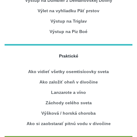
Výstup na Ďumbier z Demänovskej Doliny
Výlet na vyhliadku Päť prstov
Výstup na Triglav
Výstup na Piz Boé
Praktické
Ako vidieť všetky osemtisícovky sveta
Ako založiť oheň v divočine
Lanzarote a víno
Záchody celého sveta
Výšková / horská choroba
Ako si zaobstarať pitnú vodu v divočine