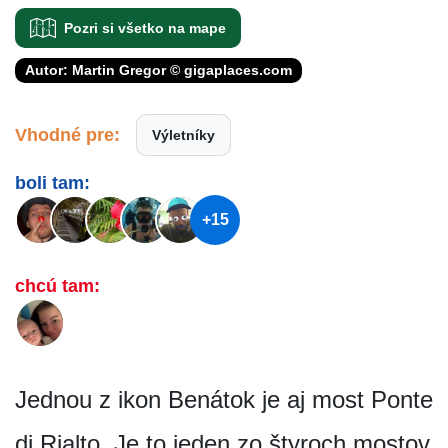
Pozri si všetko na mape
Autor: Martin Gregor © gigaplaces.com
Vhodné pre:
Výletníky
boli tam:
+15
chcú tam:
Jednou z ikon Benátok je aj most Ponte
di Rialto. Je to jeden zo štyroch mostov