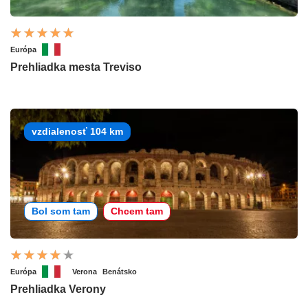
Európa
Prehliadka mesta Treviso
vzdialenosť 104 km
Bol som tam
Chcem tam
Európa
Verona
Benátsko
Prehliadka Verony