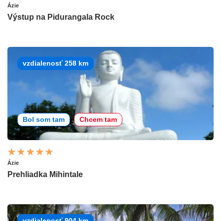
Ázie
Výstup na Pidurangala Rock
vzdialenosť 258 km
Bol som tam
Chcem tam
Ázie
Prehliadka Mihintale
vzdialenosť 904 km