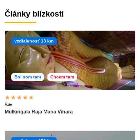
Články blízkosti
vzdialenosť 13 km
Bol som tam
Chcem tam
Ázie
Mulkirigala Raja Maha Vihara