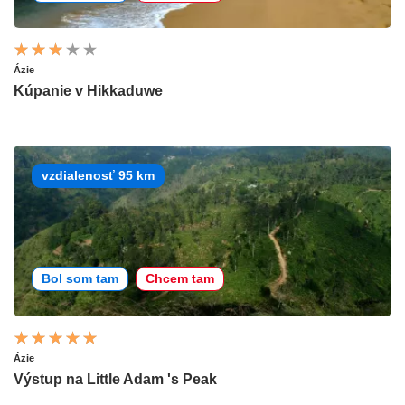
Ázie
Kúpanie v Hikkaduwe
vzdialenosť 95 km
Bol som tam
Chcem tam
Ázie
Výstup na Little Adam 's Peak