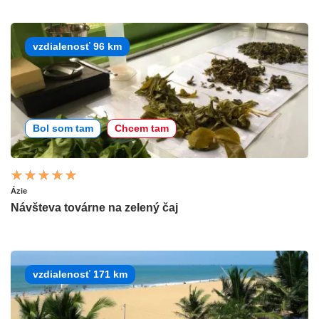
vzdialenosť 96 km
Bol som tam
Chcem tam
Ázie
Návšteva továrne na zelený čaj
vzdialenosť 171 km