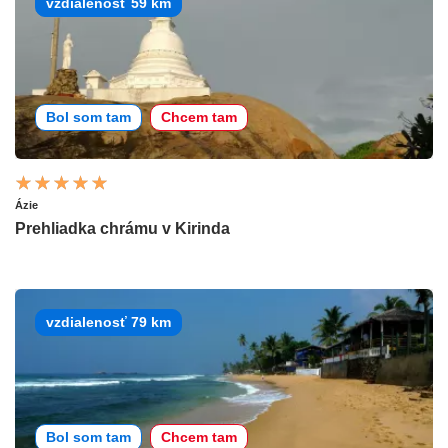
vzdialenosť 59 km
Bol som tam
Chcem tam
Ázie
Prehliadka chrámu v Kirinda
vzdialenosť 79 km
Bol som tam
Chcem tam