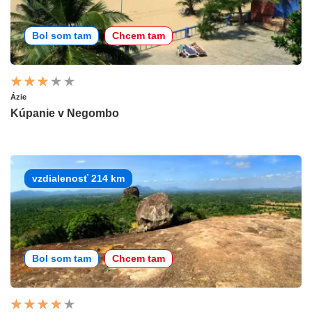
Bol som tam
Chcem tam
Ázie
Kúpanie v Negombo
vzdialenosť 214 km
Bol som tam
Chcem tam