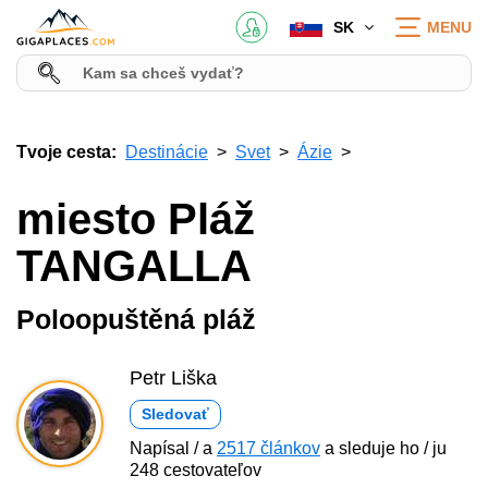
SK
MENU
Tvoje cesta:
Destinácie
Svet
Ázie
miesto Pláž
TANGALLA
Poloopuštěná pláž
Petr Liška
Sledovať
Napísal / a
2517 článkov
a sleduje ho / ju
248 cestovateľov