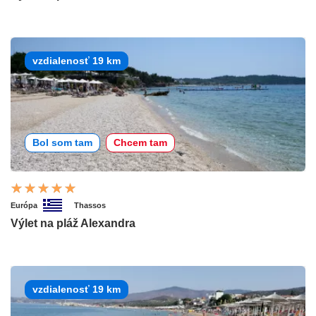
vzdialenosť 19 km
Bol som tam
Chcem tam
Európa
Thassos
Výlet na pláž Alexandra
vzdialenosť 19 km