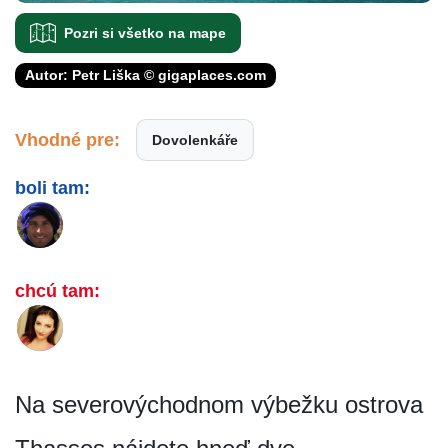
Pozri si všetko na mape
Autor: Petr Liška © gigaplaces.com
Vhodné pre:
Dovolenkáře
boli tam:
chcú tam:
Na severovýchodnom výbežku ostrova