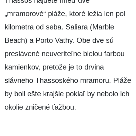
Thassos nájdete hneď dve
„mramorové“ pláže, ktoré ležia len pol
kilometra od seba. Saliara (Marble
Beach) a Porto Vathy. Obe dve sú
preslávené neuveriteľne bielou farbou
kamienkov, pretože je to drvina
slávneho Thassoského mramoru. Pláže
by boli ešte krajšie pokiaľ by nebolo ich
okolie zničené ťažbou.