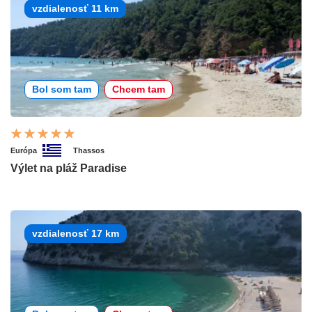
vzdialenosť 11 km
Bol som tam
Chcem tam
Európa
Thassos
Výlet na pláž Paradise
vzdialenosť 17 km