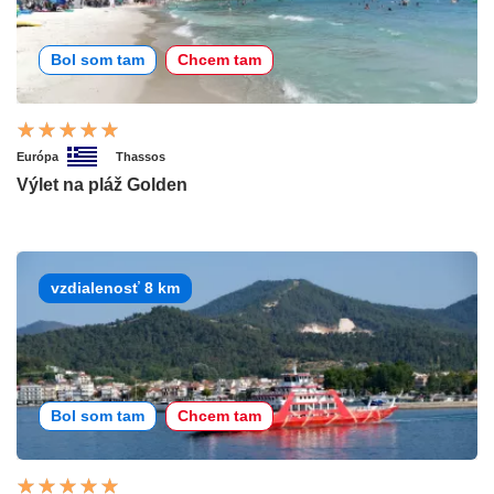
Bol som tam
Chcem tam
Európa
Thassos
Výlet na pláž Golden
vzdialenosť 8 km
Bol som tam
Chcem tam