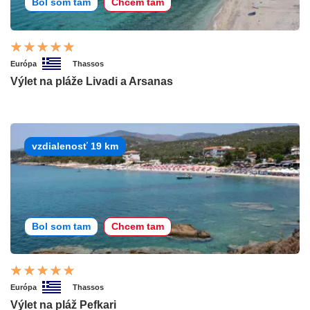
Bol som tam
Chcem tam
Európa
Thassos
Výlet na pláže Livadi a Arsanas
vzdialenosť 19 km
Bol som tam
Chcem tam
Európa
Thassos
Výlet na pláž Pefkari