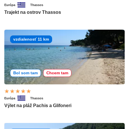
Európa
Thassos
Trajekt na ostrov Thassos
vzdialenosť 11 km
Bol som tam
Chcem tam
Európa
Thassos
Výlet na pláž Pachis a Glifoneri