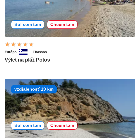
Bol som tam
Chcem tam
Európa
Thassos
Výlet na pláž Potos
vzdialenosť 19 km
Bol som tam
Chcem tam