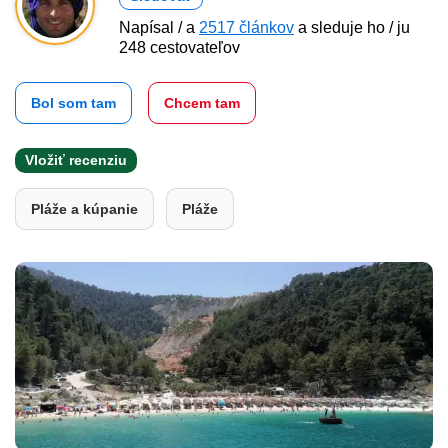
Napísal / a
2517 článkov
a sleduje ho / ju
248 cestovateľov
Bol som tam
Chcem tam
Vložiť recenziu
Pláže a kúpanie
Pláže