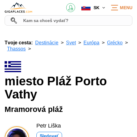
SK
MENU
Tvoje cesta:
Destinácie
Svet
Európa
Grécko
Thassos
miesto Pláž Porto
Vathy
Mramorová pláž
Petr Liška
Sledovať