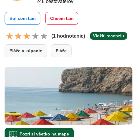
248 cestovateľov
Bol som tam
Chcem tam
(1 hodnotenie)
Vložiť recenziu
Pláže a kúpanie
Pláže
Pozri si všetko na mape