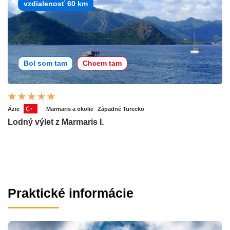
vzdialenosť 60 km
Bol som tam
Chcem tam
Ázie
Marmaris a okolie
Západné Turecko
Lodný výlet z Marmaris I.
Praktické informácie