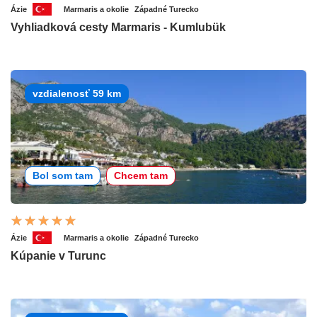
Ázie
Marmaris a okolie
Západné Turecko
Vyhliadková cesty Marmaris - Kumlubük
vzdialenosť 59 km
Bol som tam
Chcem tam
Ázie
Marmaris a okolie
Západné Turecko
Kúpanie v Turunc