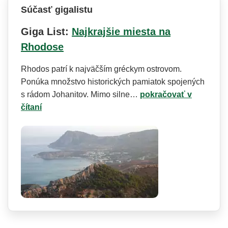
Súčasť gigalistu
Giga List:
Najkrajšie miesta na
Rhodose
Rhodos patrí k najväčším gréckym ostrovom.
Ponúka množstvo historických pamiatok spojených
s rádom Johanitov. Mimo silne…
pokračovať v
čítaní