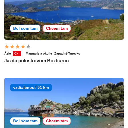
Bol som tam
Chcem tam
Ázie
Marmaris a okolie
Západné Turecko
Jazda polostrovom Bozburun
vzdialenosť 51 km
Bol som tam
Chcem tam