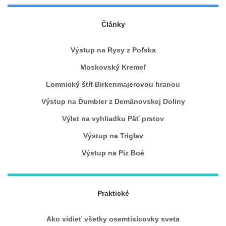
Články
Výstup na Rysy z Poľska
Moskovský Kremeľ
Lomnický štít Birkenmajerovou hranou
Výstup na Ďumbier z Demänovskej Doliny
Výlet na vyhliadku Päť prstov
Výstup na Triglav
Výstup na Piz Boé
Praktické
Ako vidieť všetky osemtisícovky sveta