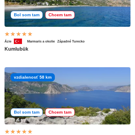
Bol som tam
Chcem tam
Ázie
Marmaris a okolie
Západné Turecko
Kumlubük
vzdialenosť 58 km
Bol som tam
Chcem tam