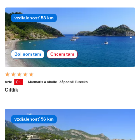
vzdialenosť 53 km
Bol som tam
Chcem tam
Ázie
Marmaris a okolie
Západné Turecko
Ciftlik
vzdialenosť 56 km