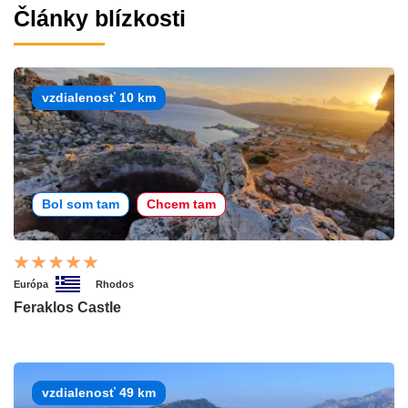
Články blízkosti
vzdialenosť 10 km
Bol som tam
Chcem tam
Európa
Rhodos
Feraklos Castle
vzdialenosť 49 km