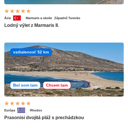
Ázie
Marmaris a okolie
Západné Turecko
Lodný výlet z Marmaris II.
vzdialenosť 52 km
Bol som tam
Chcem tam
Európa
Rhodos
Prasonisi dvojitá pláž s prechádzkou