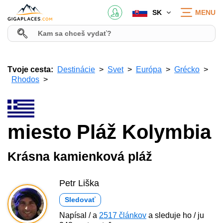
SK
MENU
Tvoje cesta:
Destinácie
Svet
Európa
Grécko
Rhodos
miesto Pláž Kolymbia
Krásna kamienková pláž
Petr Liška
Sledovať
Napísal / a
2517 článkov
a sleduje ho / ju