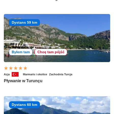
Dystans 59 km
Byłem tam
Chcę tam pójść
Azja
Marmaris i okolice
Zachodnia Turcja
Pływanie w Turunçu
Dystans 60 km