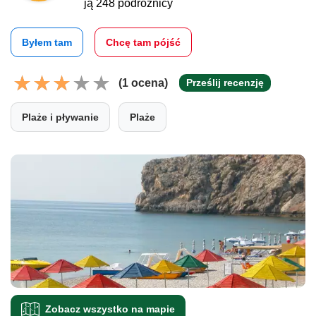
ją 248 podróżnicy
Byłem tam
Chcę tam pójść
(1 ocena)
Prześlij recenzję
Plaże i pływanie
Plaże
Zobacz wszystko na mapie