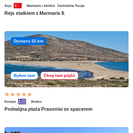
Azja
Marmaris i okolice
Zachodnia Turcja
Rejs statkiem z Marmaris II.
Dystans 52 km
Byłem tam
Chcę tam pójść
Europa
Rodos
Podwójna plaża Prasonisi ze spacerem