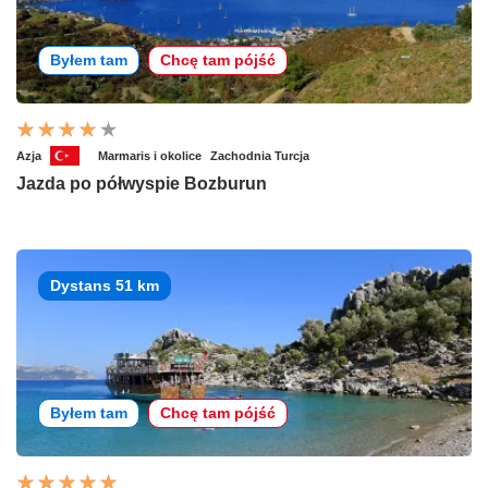
Byłem tam
Chcę tam pójść
Azja
Marmaris i okolice
Zachodnia Turcja
Jazda po półwyspie Bozburun
Dystans 51 km
Byłem tam
Chcę tam pójść