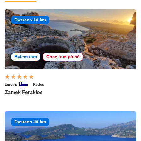
Dystans 10 km
Byłem tam
Chcę tam pójść
Europa
Rodos
Zamek Feraklos
Dystans 49 km