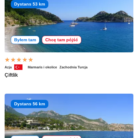
Dystans 53 km
Byłem tam
Chcę tam pójść
Azja
Marmaris i okolice
Zachodnia Turcja
Çiftlik
Dystans 56 km