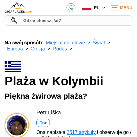
PL
MENU
Na swój sposób:
Miejsce docelowe
Świat
Europa
Grecja
Rodos
Plaża w Kolymbii
Piękna żwirowa plaża?
Petr Liška
Tor
Ona napisała
2517 artykuły
i obserwuje go /