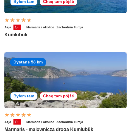
Byłem tam
Chcę tam pójść
Azja
Marmaris i okolice
Zachodnia Turcja
Kumlubük
Dystans 58 km
Byłem tam
Chcę tam pójść
Azja
Marmaris i okolice
Zachodnia Turcja
Marmaris - malownicza droga Kumlubük