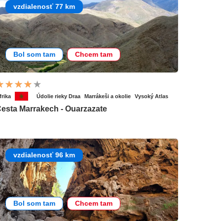
vzdialenosť 77 km
Bol som tam
Chcem tam
frika
Údolie rieky Draa
Marrákeši a okolie
Vysoký Atlas
esta Marrakech - Ouarzazate
vzdialenosť 96 km
Bol som tam
Chcem tam