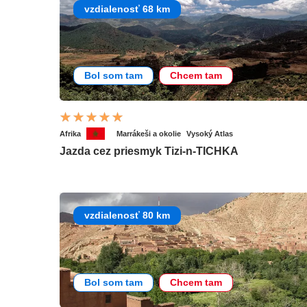
vzdialenosť 68 km
Bol som tam
Chcem tam
Afrika
Marrákeši a okolie
Vysoký Atlas
Jazda cez priesmyk Tizi-n-TICHKA
vzdialenosť 80 km
Bol som tam
Chcem tam