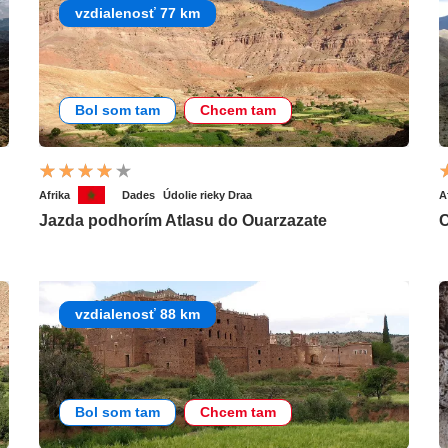
vzdialenosť 77 km
Bol som tam
Chcem tam
Afrika
Dades
Údolie rieky Draa
A
Jazda podhorím Atlasu do Ouarzazate
C
vzdialenosť 88 km
Bol som tam
Chcem tam