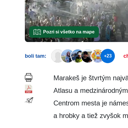
Pozri si všetko na mape
boli tam:
c
+23
Marakeš je štvrtým naj
Atlasu a medzinárodným l
Centrom mesta je námest
a hrobky a tiež zvyšok 