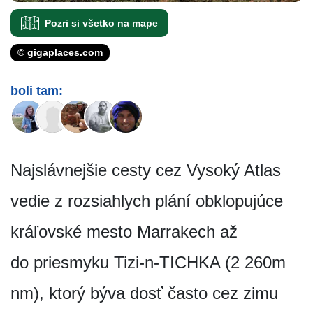
Pozri si všetko na mape
© gigaplaces.com
boli tam:
Najslávnejšie cesty cez Vysoký Atlas
vedie z rozsiahlych plání obklopujúce
kráľovské mesto Marrakech až
do priesmyku Tizi-n-TICHKA (2 260m
nm), ktorý býva dosť často cez zimu