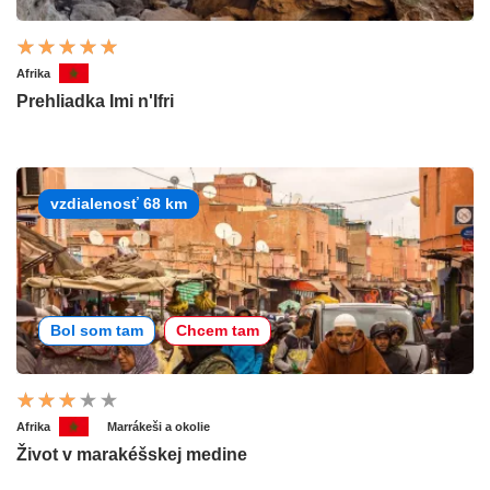
Afrika
Prehliadka Imi n'Ifri
vzdialenosť 68 km
Bol som tam
Chcem tam
Afrika
Marrákeši a okolie
Život v marakéšskej medine