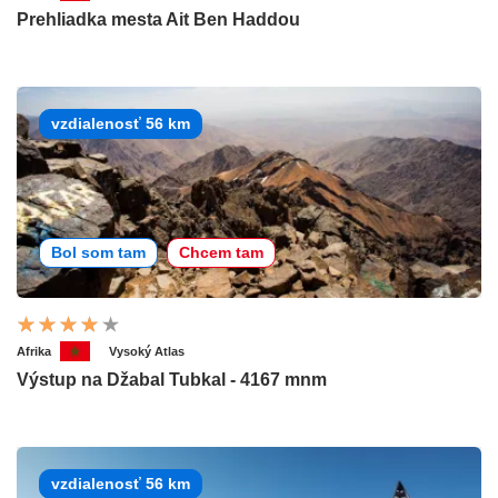
Prehliadka mesta Ait Ben Haddou
vzdialenosť 56 km
Bol som tam
Chcem tam
Afrika
Vysoký Atlas
Výstup na Džabal Tubkal - 4167 mnm
vzdialenosť 56 km