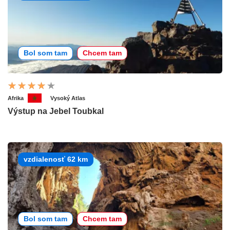
Bol som tam
Chcem tam
Afrika
Vysoký Atlas
Výstup na Jebel Toubkal
vzdialenosť 62 km
Bol som tam
Chcem tam