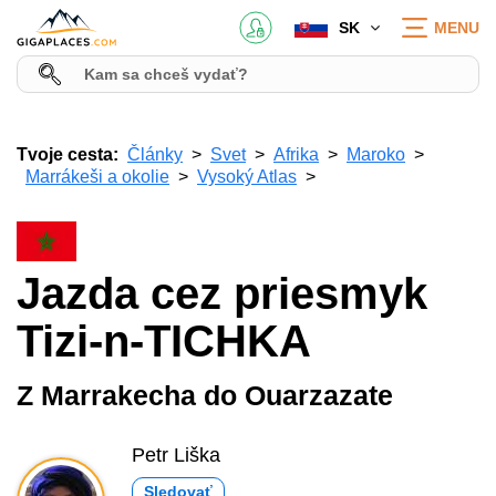
SK
MENU
Tvoje cesta:
Články
Svet
Afrika
Maroko
Marrákeši a okolie
Vysoký Atlas
Jazda cez priesmyk
Tizi-n-TICHKA
Z Marrakecha do Ouarzazate
Petr Liška
Sledovať