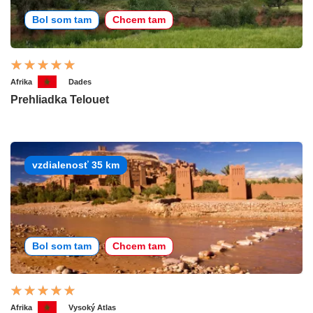
Bol som tam
Chcem tam
Afrika
Dades
Prehliadka Telouet
vzdialenosť 35 km
Bol som tam
Chcem tam
Afrika
Vysoký Atlas