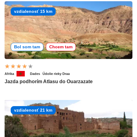
vzdialenosť 15 km
Bol som tam
Chcem tam
Afrika
Dades
Údolie rieky Draa
Jazda podhorím Atlasu do Ouarzazate
vzdialenosť 21 km