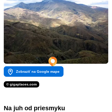
Zobraziť na Google mape
© gigaplaces.com
Na juh od priesmyku