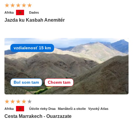
Afrika
Dades
Jazda ku Kasbah Anemitér
vzdialenosť 15 km
Bol som tam
Chcem tam
Afrika
Údolie rieky Draa
Marrákeši a okolie
Vysoký Atlas
Cesta Marrakech - Ouarzazate