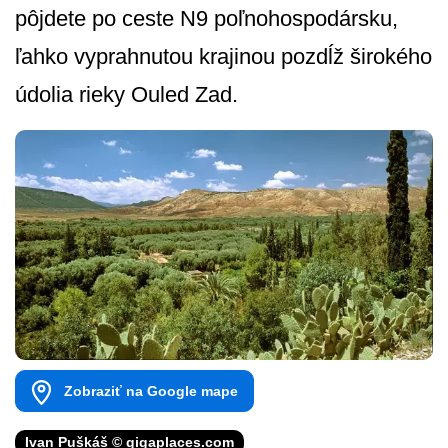
pôjdete po ceste N9 poľnohospodársku,
ľahko vyprahnutou krajinou pozdĺž širokého
údolia rieky Ouled Zad.
Zobraziť na Google mape
Ivan Puškáš © gigaplaces.com