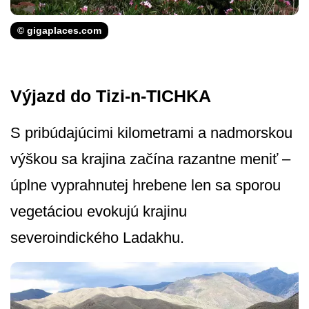
© gigaplaces.com
Výjazd do Tizi-n-TICHKA
S pribúdajúcimi kilometrami a nadmorskou
výškou sa krajina začína razantne meniť –
úplne vyprahnutej hrebene len sa sporou
vegetáciou evokujú krajinu
severoindického Ladakhu.