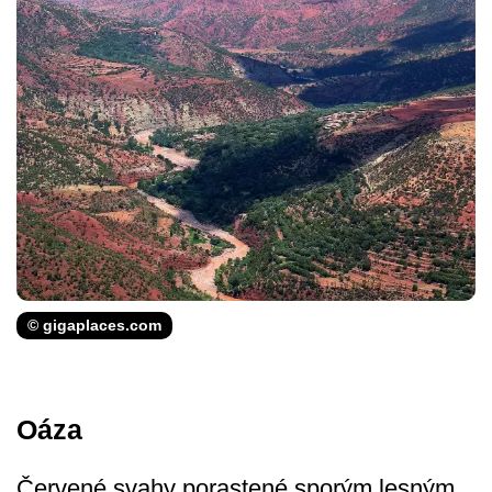
© gigaplaces.com
Oáza
Červené svahy porastené sporým lesným