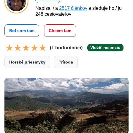
Napísal / a
2517 článkov
a sleduje ho / ju
248 cestovateľov
Bol som tam
Chcem tam
(1 hodnotenie)
Vložiť recenziu
Horské priesmyky
Príroda