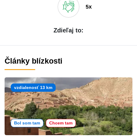
5x
Zdieľaj to:
Články blízkosti
vzdialenosť 13 km
Bol som tam
Chcem tam