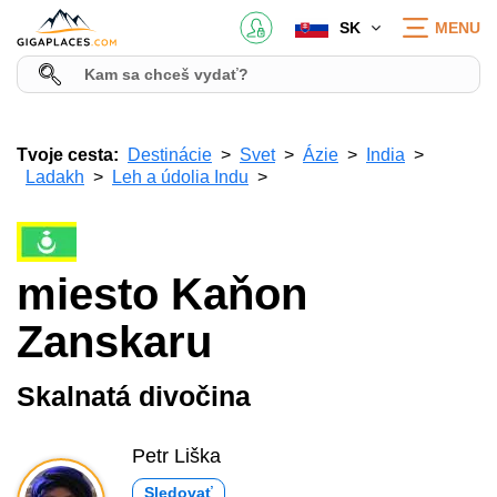
SK
MENU
Tvoje cesta:
Destinácie
Svet
Ázie
India
Ladakh
Leh a údolia Indu
miesto Kaňon
Zanskaru
Skalnatá divočina
Petr Liška
Sledovať