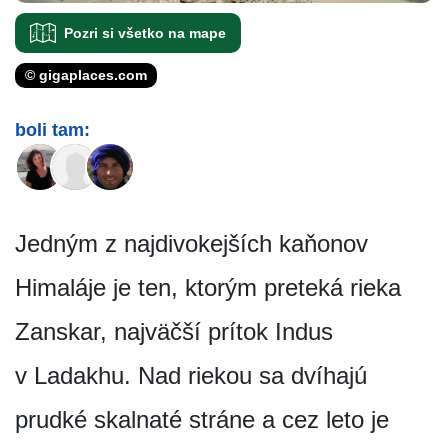
Pozri si všetko na mape
© gigaplaces.com
boli tam:
Jedným z najdivokejších kaňonov
Himaláje je ten, ktorým preteká rieka
Zanskar, najväčší prítok Indus
v Ladakhu. Nad riekou sa dvíhajú
prudké skalnaté stráne a cez leto je