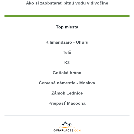
Ako si zaobstarať pitnú vodu v divočine
Top miesta
Kilimandžáro - Uhuru
Telč
K2
Gotická brána
Červené námestie - Moskva
Zámok Lednice
Priepasť Macocha