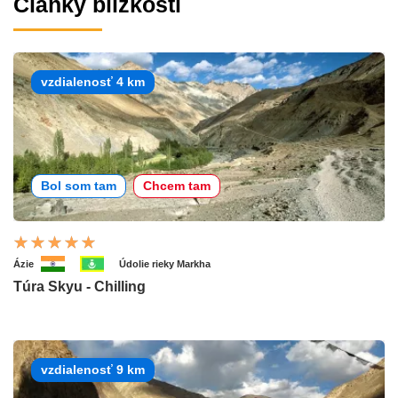
Články blízkosti
vzdialenosť 4 km
Bol som tam
Chcem tam
Ázie
Údolie rieky Markha
Túra Skyu - Chilling
vzdialenosť 9 km