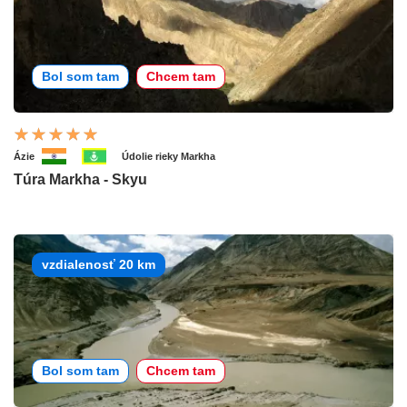
Bol som tam
Chcem tam
Ázie
Údolie rieky Markha
Túra Markha - Skyu
vzdialenosť 20 km
Bol som tam
Chcem tam