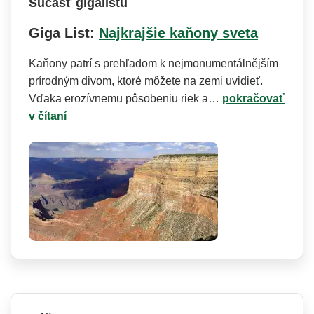
Súčasť gigalistu
Giga List:
Najkrajšie kaňony sveta
Kaňony patrí s prehľadom k nejmonumentál­nějším
prírodným divom, ktoré môžete na zemi uvidieť.
Vďaka erozívnemu pôsobeniu riek a…
pokračovať
v čítaní