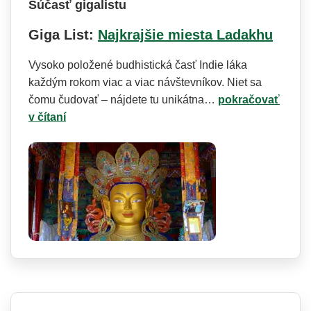
Súčasť gigalistu
Giga List:
Najkrajšie miesta Ladakhu
Vysoko položené budhistická časť Indie láka
každým rokom viac a viac návštevníkov. Niet sa
čomu čudovať – nájdete tu unikátna…
pokračovať
v čítaní