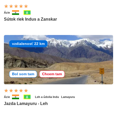
Ázie
Sútok riek Indus a Zanskar
vzdialenosť 22 km
Bol som tam
Chcem tam
Ázie
Leh a údolia Indu
Lamayuru
Jazda Lamayuru - Leh