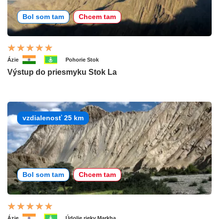
Bol som tam
Chcem tam
Ázie
Pohorie Stok
Výstup do priesmyku Stok La
vzdialenosť 25 km
Bol som tam
Chcem tam
Ázie
Údolie rieky Markha