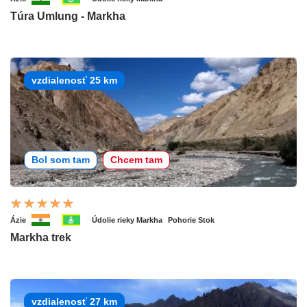
Túra Umlung - Markha
vzdialenosť 25 km
Bol som tam
Chcem tam
Ázie
Údolie rieky Markha
Pohorie Stok
Markha trek
vzdialenosť 27 km