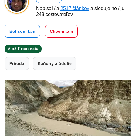
Napísal / a
2517 článkov
a sleduje ho / ju
248 cestovateľov
Bol som tam
Chcem tam
Vložiť recenziu
Príroda
Kaňony a údolie