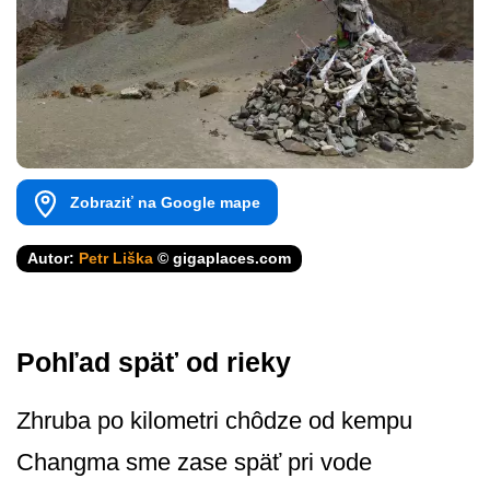
Zobraziť na Google mape
Autor:
Petr Liška
© gigaplaces.com
Pohľad späť od rieky
Zhruba po kilometri chôdze od kempu
Changma sme zase späť pri vode