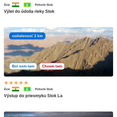
Ázie
Pohorie Stok
Výlet do údolia rieky Stok
vzdialenosť 2 km
Bol som tam
Chcem tam
Ázie
Pohorie Stok
Výstup do priesmyku Stok La