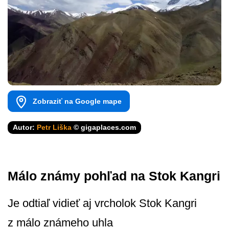
Zobraziť na Google mape
Autor:
Petr Liška
© gigaplaces.com
Málo známy pohľad na Stok Kangri
Je odtiaľ vidieť aj vrcholok Stok Kangri
z málo známeho uhla