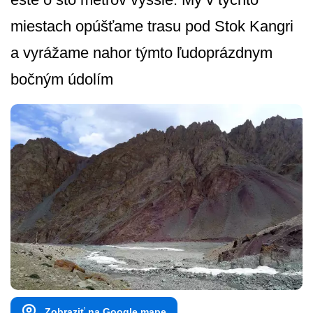
miestach opúšťame trasu pod Stok Kangri
a vyrážame nahor týmto ľudoprázdnym
bočným údolím
Zobraziť na Google mape