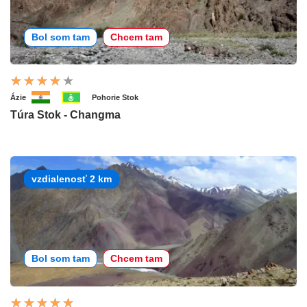
Bol som tam
Chcem tam
Ázie
Pohorie Stok
Túra Stok - Changma
vzdialenosť 2 km
Bol som tam
Chcem tam