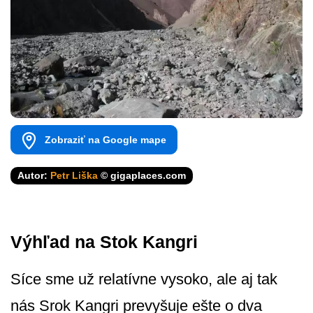
Zobraziť na Google mape
Autor:
Petr Liška
© gigaplaces.com
Výhľad na Stok Kangri
Síce sme už relatívne vysoko, ale aj tak
nás Srok Kangri prevyšuje ešte o dva