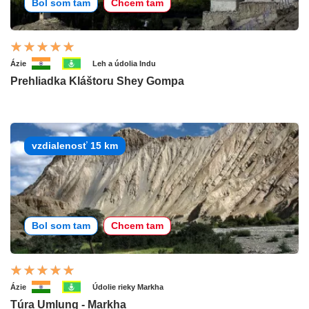
Bol som tam
Chcem tam
Ázie
Leh a údolia Indu
Prehliadka Kláštoru Shey Gompa
vzdialenosť 15 km
Bol som tam
Chcem tam
Ázie
Údolie rieky Markha
Túra Umlung - Markha