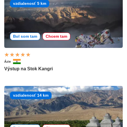
vzdialenosť 5 km
Bol som tam
Chcem tam
Ázie
Výstup na Stok Kangri
vzdialenosť 14 km