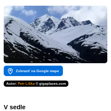
Zobraziť na Google mape
Autor:
Petr Liška
© gigaplaces.com
V sedle