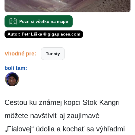
Pozri si všetko na mape
Autor: Petr Liška © gigaplaces.com
Vhodné pre:
Turisty
boli tam:
Cestou ku známej kopci Stok Kangri
môžete navštíviť aj zaujímavé
„Fialovej“ údolia a kochať sa výhľadmi