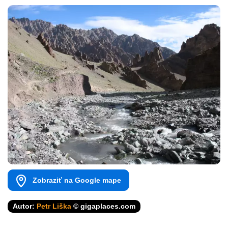
Zobraziť na Google mape
Autor:
Petr Liška
© gigaplaces.com