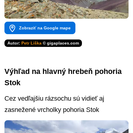
Zobraziť na Google mape
Autor:
Petr Liška
© gigaplaces.com
Výhľad na hlavný hrebeň pohoria
Stok
Cez vedľajšiu rázsochu sú vidieť aj
zasnežené vrcholky pohoria Stok