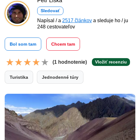
Petr Liška
Sledovať
Napísal / a
2517 článkov
a sleduje ho / ju
248 cestovateľov
Bol som tam
Chcem tam
(1 hodnotenie)
Vložiť recenziu
Turistika
Jednodenné túry