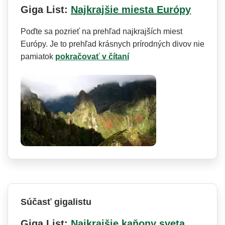
Giga List:
Najkrajšie miesta Európy
Poďte sa pozrieť na prehľad najkrajších miest
Európy. Je to prehľad krásnych prírodných divov nie
pamiatok
pokračovať v čítaní
Súčasť gigalistu
Giga List:
Najkrajšie kaňony sveta