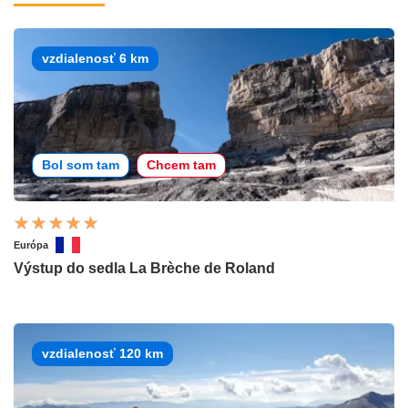
vzdialenosť 6 km
Bol som tam
Chcem tam
Európa
Výstup do sedla La Brèche de Roland
vzdialenosť 120 km