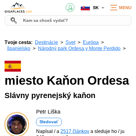
SK
MENU
Tvoje cesta:
Destinácie
Svet
Európa
španielsko
Národný park Ordesa y Monte Perdido
miesto Kaňon Ordesa
Slávny pyrenejský kaňon
Petr Liška
Sledovať
Napísal / a
2517 článkov
a sleduje ho / ju