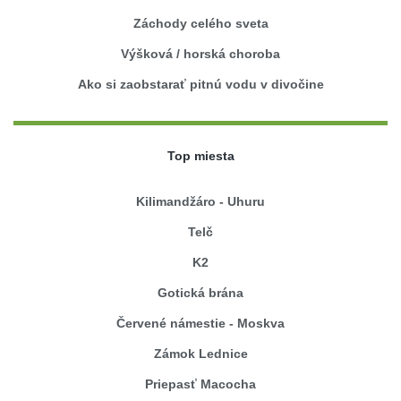
Záchody celého sveta
Výšková / horská choroba
Ako si zaobstarať pitnú vodu v divočine
Top miesta
Kilimandžáro - Uhuru
Telč
K2
Gotická brána
Červené námestie - Moskva
Zámok Lednice
Priepasť Macocha