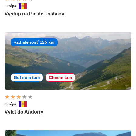
Európa
Výstup na Pic de Tristaina
vzdialenosť 125 km
Bol som tam
Chcem tam
Európa
Výlet do Andorry