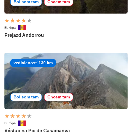
Bol som tam
Chcem tam
Európa
Prejazd Andorrou
vzdialenosť 130 km
Bol som tam
Chcem tam
Európa
Výstup na Pic de Casamanya