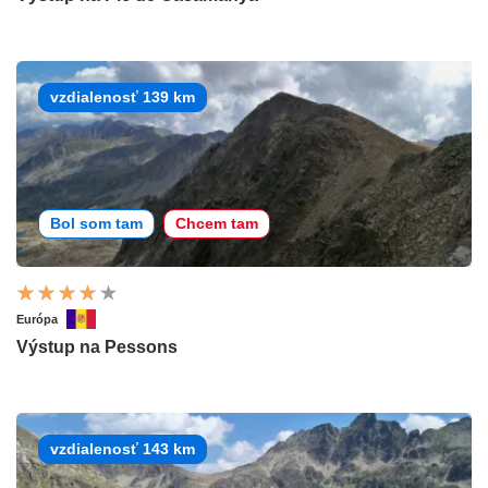
vzdialenosť 139 km
Bol som tam
Chcem tam
Európa
Výstup na Pessons
vzdialenosť 143 km