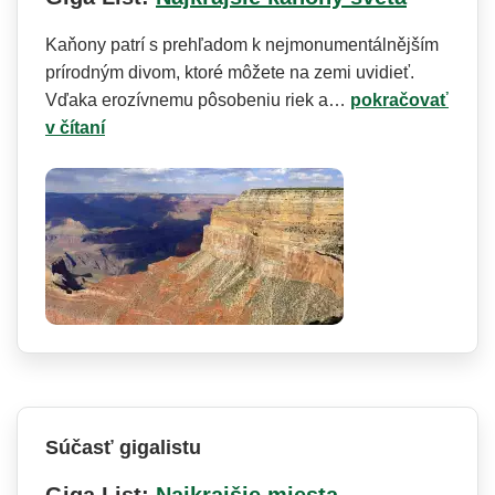
Kaňony patrí s prehľadom k nejmonumentál­nějším
prírodným divom, ktoré môžete na zemi uvidieť.
Vďaka erozívnemu pôsobeniu riek a…
pokračovať
v čítaní
Súčasť gigalistu
Giga List:
Najkrajšie miesta