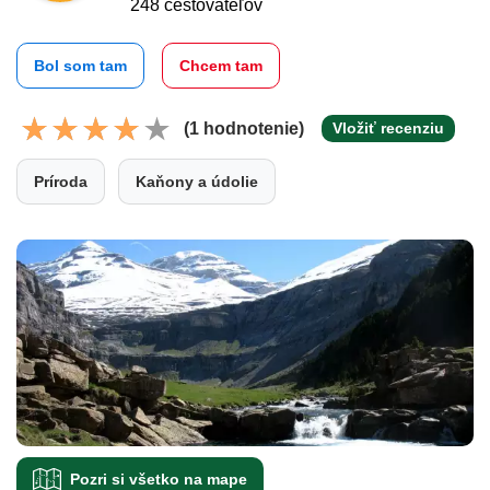
248 cestovateľov
Bol som tam
Chcem tam
(1 hodnotenie)
Vložiť recenziu
Príroda
Kaňony a údolie
Pozri si všetko na mape