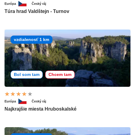
Európa
Český ráj
Túra hrad Valdštejn - Turnov
vzdialenosť 1 km
Bol som tam
Chcem tam
Európa
Český ráj
Najkrajšie miesta Hruboskalské