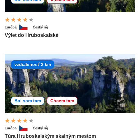
Európa
Český ráj
Výlet do Hruboskalské
vzdialenosť 2 km
Bol som tam
Chcem tam
Európa
Český ráj
Túra Hruboskalským skalným mestom