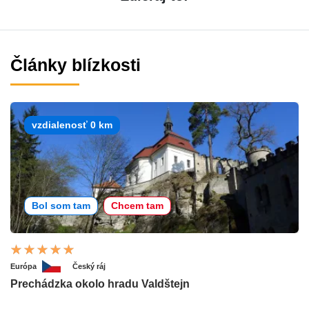
Články blízkosti
vzdialenosť 0 km
Bol som tam
Chcem tam
Európa
Český ráj
Prechádzka okolo hradu Valdštejn