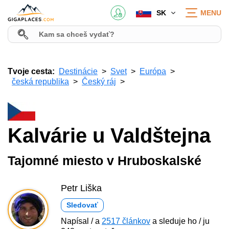
SK
MENU
Tvoje cesta:
Destinácie
Svet
Európa
česká republika
Český ráj
Kalvárie u Valdštejna
Tajomné miesto v Hruboskalské
Petr Liška
Sledovať
Napísal / a
2517 článkov
a sleduje ho / ju