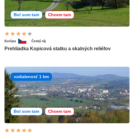
Bol som tam
Chcem tam
Európa
Český ráj
Prehliadka Kopicová statku a skalných reliéfov
vzdialenosť 1 km
Bol som tam
Chcem tam