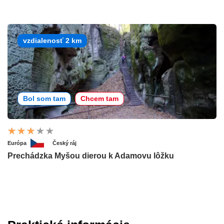
vzdialenosť 2 km
Bol som tam
Chcem tam
Európa
Český ráj
Prechádzka Myšou dierou k Adamovu lôžku