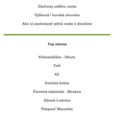
Záchody celého sveta
Výšková / horská choroba
Ako si zaobstarať pitnú vodu v divočine
Top miesta
Kilimandžáro - Uhuru
Telč
K2
Gotická brána
Červené námestie - Moskva
Zámok Lednice
Priepasť Macocha