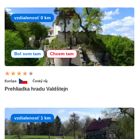
vzdialenosť 0 km
Bol som tam
Chcem tam
Európa
Český ráj
Prehliadka hradu Valdštejn
vzdialenosť 1 km