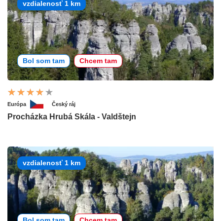
vzdialenosť 1 km
Bol som tam
Chcem tam
Európa
Český ráj
Procházka Hrubá Skála - Valdštejn
vzdialenosť 1 km
Bol som tam
Chcem tam