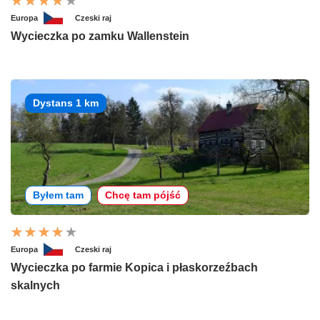
Europa
Czeski raj
Wycieczka po zamku Wallenstein
Dystans 1 km
Byłem tam
Chcę tam pójść
Europa
Czeski raj
Wycieczka po farmie Kopica i płaskorzeźbach
skalnych