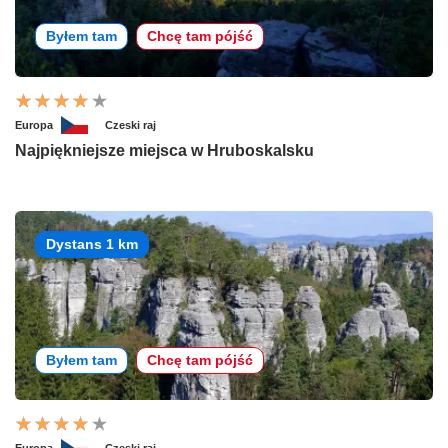
Byłem tam
Chcę tam pójść
Europa
Czeski raj
Najpiękniejsze miejsca w Hruboskalsku
Dystans 1 km
Byłem tam
Chcę tam pójść