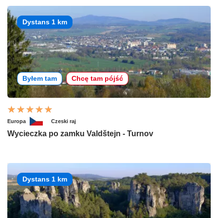
Dystans 1 km
Byłem tam
Chcę tam pójść
Europa
Czeski raj
Wycieczka po zamku Valdštejn - Turnov
Dystans 1 km