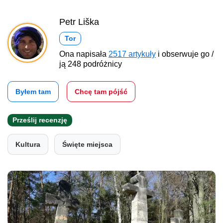
Petr Liška
Tor
Ona napisała
2517 artykuły
i obserwuje go /
ją 248 podróżnicy
Byłem tam
Chcę tam pójść
Prześlij recenzję
Kultura
Święte miejsca