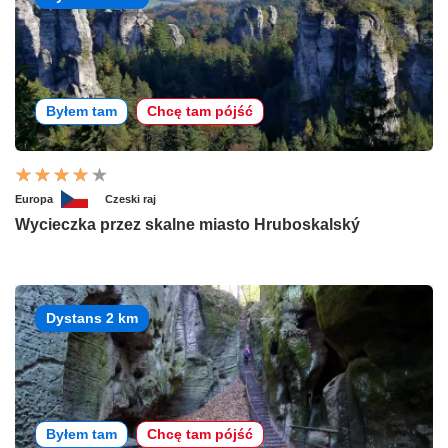
Byłem tam
Chcę tam pójść
Europa
Czeski raj
Wycieczka przez skalne miasto Hruboskalský
Dystans 2 km
Byłem tam
Chcę tam pójść