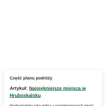
Część planu podróży
Artykuł:
Najpiękniejsze miejsca w
Hruboskalsku
Hruboskalsko jako jedno z najpiękniejszych miast