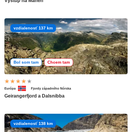
Výstup na Manen
vzdialenosť 137 km
Bol som tam
Chcem tam
Európa
Fjordy západného Nórska
Geirangerfjord a Dalsnibba
vzdialenosť 138 km