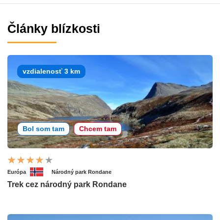
Články blízkosti
vzdialenosť 3 km
Bol som tam
Chcem tam
Európa
Národný park Rondane
Trek cez národný park Rondane