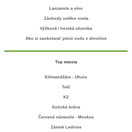
Lanzarote a víno
Záchody celého sveta
Výšková / horská choroba
Ako si zaobstarať pitnú vodu v divočine
Top miesta
Kilimandžáro - Uhuru
Telč
K2
Gotická brána
Červené námestie - Moskva
Zámok Lednice