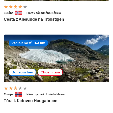
Európa
Fjordy západného Nórska
Cesta z Alesunde na Trollstigen
vzdialenosť 163 km
Bol som tam
Chcem tam
Európa
Národný park Jostedalsbreen
Túra k ľadovcu Haugabreen