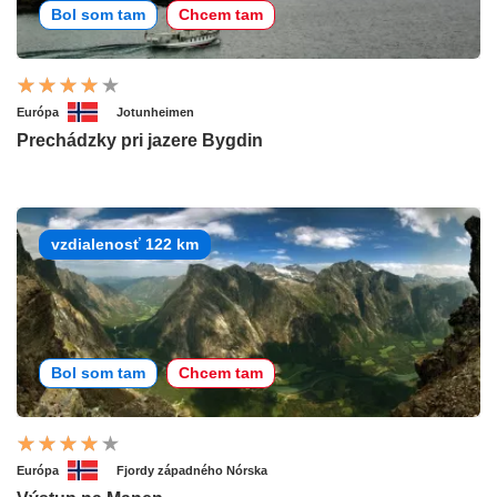
Bol som tam
Chcem tam
Európa
Jotunheimen
Prechádzky pri jazere Bygdin
vzdialenosť 122 km
Bol som tam
Chcem tam
Európa
Fjordy západného Nórska