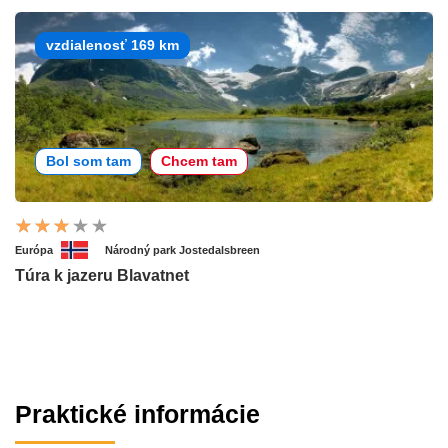
vzdialenosť 169 km
Bol som tam
Chcem tam
Európa
Národný park Jostedalsbreen
Túra k jazeru Blavatnet
Praktické informácie