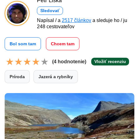
Petr Liška
Sledovať
Napísal / a
2517 článkov
a sleduje ho / ju
248 cestovateľov
Bol som tam
Chcem tam
(4 hodnotenie)
Vložiť recenziu
Príroda
Jazerá a rybníky