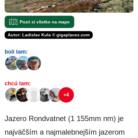
Pozri si všetko na mape
Autor: Ladislav Kula © gigaplaces.com
boli tam:
chcú tam:
+4
Jazero Rondvatnet (1 155mm nm) je
najväčším a najmalebnejším jazerom