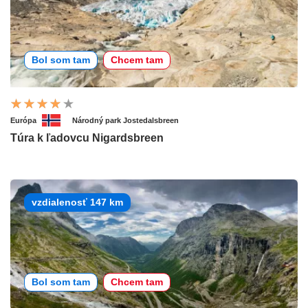
Bol som tam
Chcem tam
Európa
Národný park Jostedalsbreen
Túra k ľadovcu Nigardsbreen
vzdialenosť 147 km
Bol som tam
Chcem tam