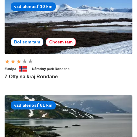
vzdialenosť 10 km
Bol som tam
Chcem tam
Európa
Národný park Rondane
Z Otty na kraj Rondane
vzdialenosť 81 km