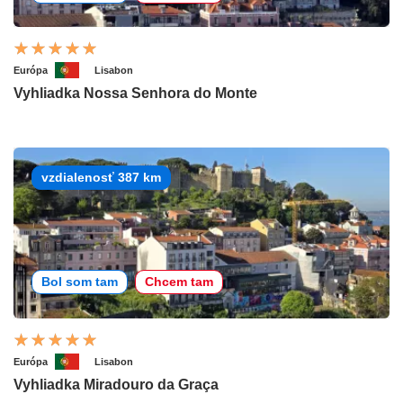
Európa
Lisabon
Vyhliadka Nossa Senhora do Monte
vzdialenosť 387 km
Bol som tam
Chcem tam
Európa
Lisabon
Vyhliadka Miradouro da Graça