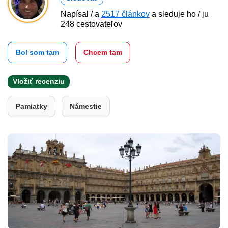
Napísal / a
2517 článkov
a sleduje ho / ju
248 cestovateľov
Bol som tam
Chcem tam
Vložiť recenziu
Pamiatky
Námestie