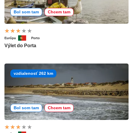
Bol som tam
Chcem tam
Európa
Porto
Výlet do Porta
vzdialenosť 262 km
Bol som tam
Chcem tam