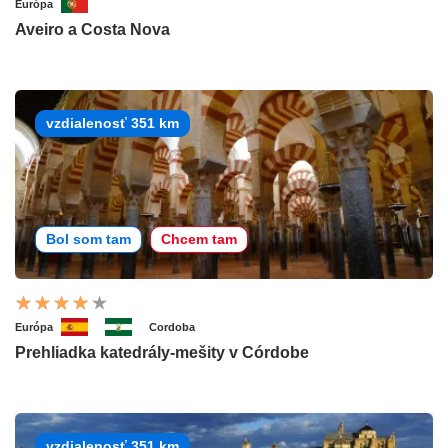
Európa
Aveiro a Costa Nova
vzdialenosť 351 km
Bol som tam
Chcem tam
Európa
Cordoba
Prehliadka katedrály-mešity v Córdobe
vzdialenosť 351 km