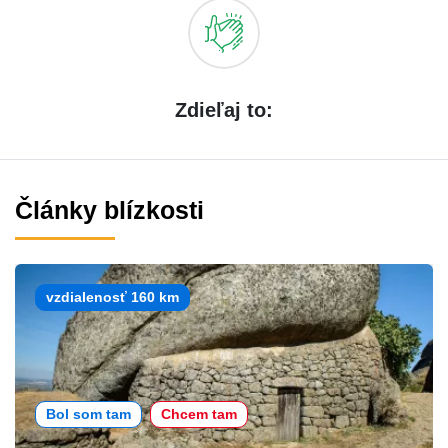
Zdieľaj to:
Články blízkosti
vzdialenosť 160 km
Bol som tam
Chcem tam