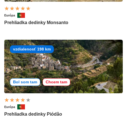
Európa
Prehliadka dedinky Monsanto
vzdialenosť 198 km
Bol som tam
Chcem tam
Európa
Prehliadka dedinky Piódão