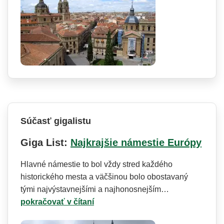
Súčasť gigalistu
Giga List:
Najkrajšie námestie Európy
Hlavné námestie to bol vždy stred každého
historického mesta a väčšinou bolo obostavaný
tými najvýstavnejšími a najhonosnejším…
pokračovať v čítaní