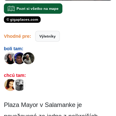
Pozri si všetko na mape
© gigaplaces.com
Vhodné pre:
Výletníky
boli tam:
chcú tam:
Plaza Mayor v Salamanke je