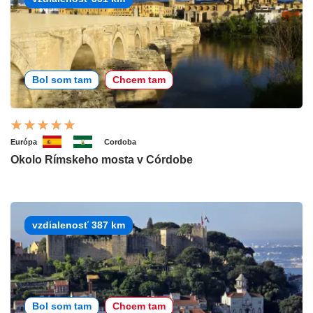
Bol som tam
Chcem tam
Európa
Cordoba
Okolo Rímskeho mosta v Córdobe
vzdialenosť 387 km
Bol som tam
Chcem tam