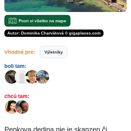
Pozri si všetko na mape
Autor: Dominika Charvátová © gigaplaces.com
Vhodné pre:
Výletníky
boli tam:
chcú tam:
Pepkova dedina nie je skanzen či