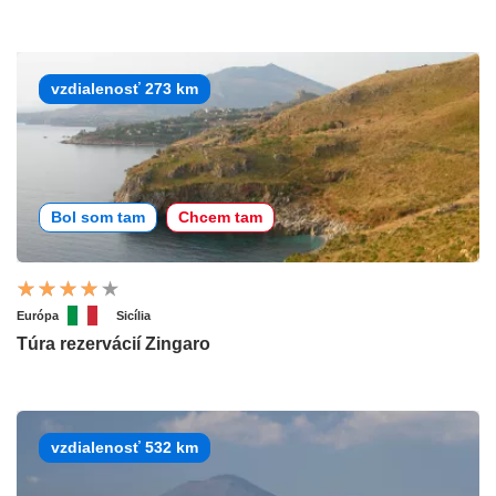
vzdialenosť 273 km
Bol som tam
Chcem tam
Európa
Sicília
Túra rezervácií Zingaro
vzdialenosť 532 km