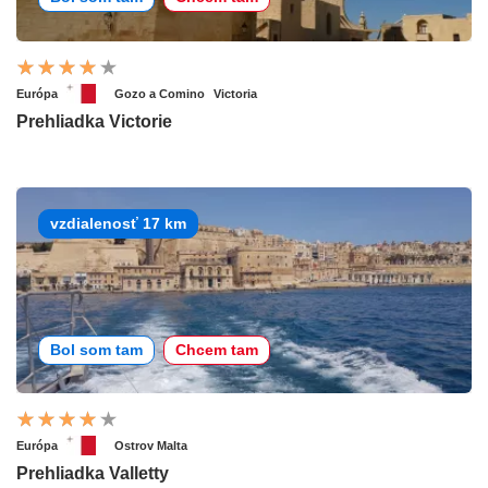
Európa
Gozo a Comino
Victoria
Prehliadka Victorie
vzdialenosť 17 km
Bol som tam
Chcem tam
Európa
Ostrov Malta
Prehliadka Valletty