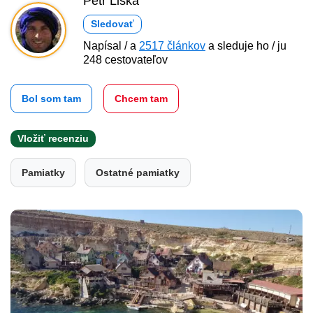
Petr Liška
Sledovať
Napísal / a
2517 článkov
a sleduje ho / ju
248 cestovateľov
Bol som tam
Chcem tam
Vložiť recenziu
Pamiatky
Ostatné pamiatky