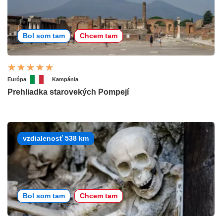
Bol som tam
Chcem tam
Európa
Kampánia
Prehliadka starovekých Pompejí
vzdialenosť 538 km
Bol som tam
Chcem tam