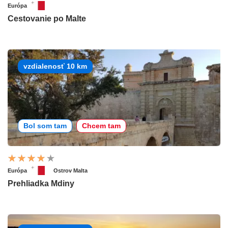
Európa
Cestovanie po Malte
vzdialenosť 10 km
Bol som tam
Chcem tam
Európa
Ostrov Malta
Prehliadka Mdiny