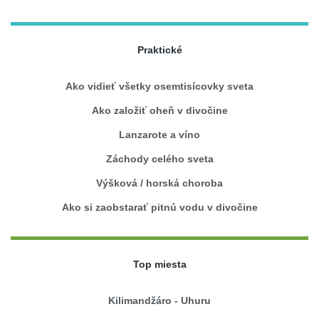
Praktické
Ako vidieť všetky osemtisícovky sveta
Ako založiť oheň v divočine
Lanzarote a víno
Záchody celého sveta
Výšková / horská choroba
Ako si zaobstarať pitnú vodu v divočine
Top miesta
Kilimandžáro - Uhuru