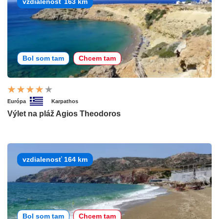
vzdialenosť 163 km
Bol som tam
Chcem tam
Európa
Karpathos
Výlet na pláž Agios Theodoros
vzdialenosť 164 km
Bol som tam
Chcem tam