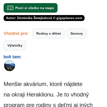
Pozri si všetko na mape
Autor: Dominika Šmejkalová © gigaplaces.com
Vhodné pre:
Rodiny s dětmi
Seniory
Výletníky
boli tam:
Menšie akvárium, ktoré nájdete
na okraji Heraklionu. Je to vhodný
program pre rodiny s deťmi aj iných