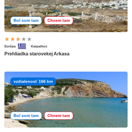
Bol som tam
Chcem tam
Európa
Karpathos
Prehliadka starovekej Arkasa
vzdialenosť 166 km
Bol som tam
Chcem tam