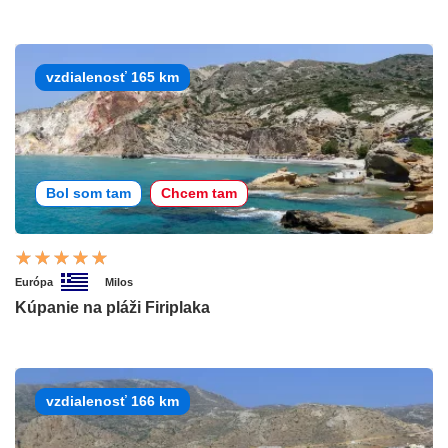
vzdialenosť 165 km
Bol som tam
Chcem tam
Európa
Milos
Kúpanie na pláži Firiplaka
vzdialenosť 166 km