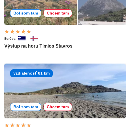
Bol som tam
Chcem tam
Európa
Výstup na horu Timios Stavros
vzdialenosť 81 km
Bol som tam
Chcem tam