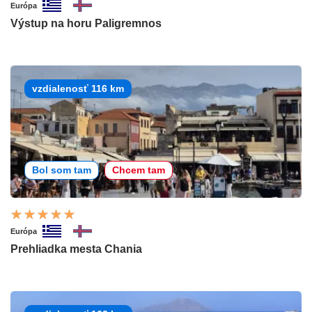
Európa
Výstup na horu Paligremnos
vzdialenosť 116 km
Bol som tam
Chcem tam
Európa
Prehliadka mesta Chania