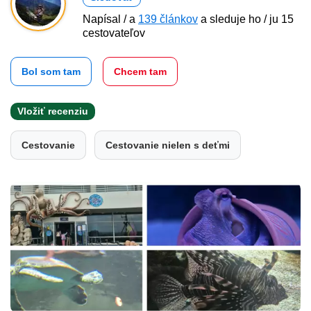
Napísal / a
139 článkov
a sleduje ho / ju 15
cestovateľov
Bol som tam
Chcem tam
Vložiť recenziu
Cestovanie
Cestovanie nielen s deťmi