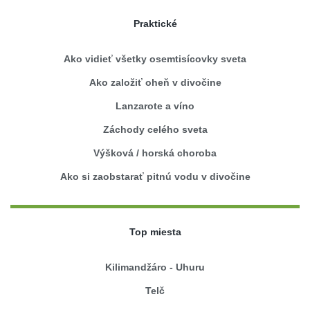
Praktické
Ako vidieť všetky osemtisícovky sveta
Ako založiť oheň v divočine
Lanzarote a víno
Záchody celého sveta
Výšková / horská choroba
Ako si zaobstarať pitnú vodu v divočine
Top miesta
Kilimandžáro - Uhuru
Telč