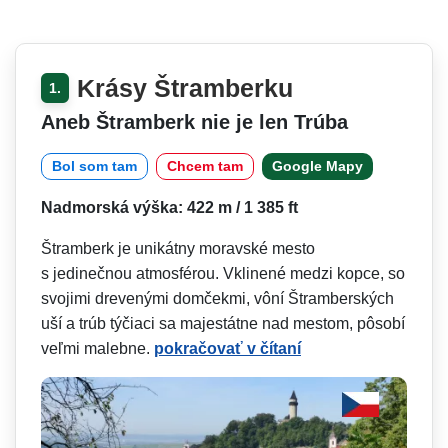
Krásy Štramberku
1.
Aneb Štramberk nie je len Trúba
Bol som tam
Chcem tam
Google Mapy
Nadmorská výška: 422 m / 1 385 ft
Štramberk je unikátny moravské mesto
s jedinečnou atmosférou. Vklinené medzi kopce, so
svojimi drevenými domčekmi, vôní Štramberských
uší a trúb týčiaci sa majestátne nad mestom, pôsobí
veľmi malebne.
pokračovať v čítaní