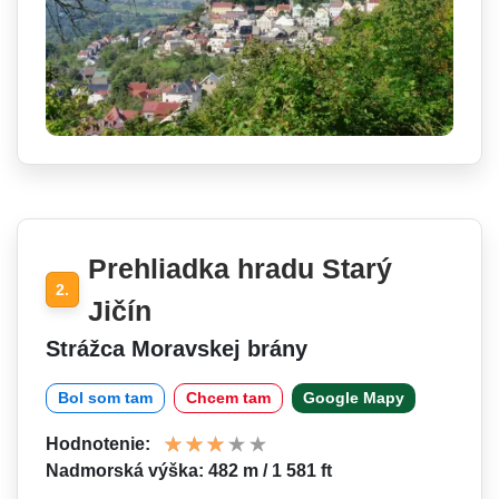
Prehliadka hradu Starý
2.
Jičín
Strážca Moravskej brány
Bol som tam
Chcem tam
Google Mapy
Hodnotenie:
Nadmorská výška: 482 m / 1 581 ft