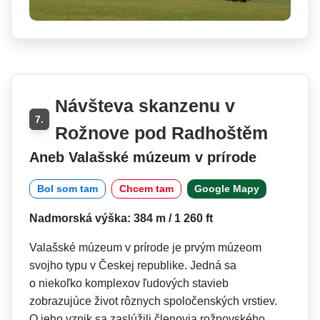
Návšteva skanzenu v
7.
Rožnove pod Radhoštěm
Aneb Valašské múzeum v prírode
Bol som tam
Chcem tam
Google Mapy
Nadmorská výška: 384 m / 1 260 ft
Valašské múzeum v prírode je prvým múzeom
svojho typu v Českej republike. Jedná sa
o niekoľko komplexov ľudových stavieb
zobrazujúce život rôznych spoločenských vrstiev.
O jeho vznik sa zaslúžili členovia rožnovského