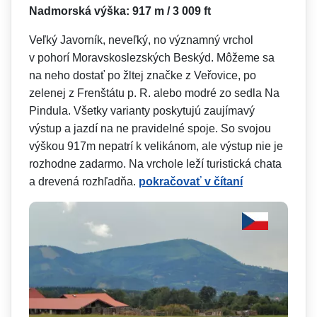
Nadmorská výška: 917 m / 3 009 ft
Veľký Javorník, neveľký, no významný vrchol
v pohorí Moravskoslezských Beskýd. Môžeme sa
na neho dostať po žltej značke z Veřovice, po
zelenej z Frenštátu p. R. alebo modré zo sedla Na
Pindula. Všetky varianty poskytujú zaujímavý
výstup a jazdí na ne pravidelné spoje. So svojou
výškou 917m nepatrí k velikánom, ale výstup nie je
rozhodne zadarmo. Na vrchole leží turistická chata
a drevená rozhľadňa.
pokračovať v čítaní