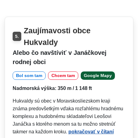
Zaujímavosti obce
5.
Hukvaldy
Alebo čo navštíviť v Janáčkovej
rodnej obci
Bol som tam
Chcem tam
Google Mapy
Nadmorská výška: 350 m / 1 148 ft
Hukvaldy sú obec v Moravskosliezskom kraji
známa predovšetkým vďaka rozľahlému hradnému
komplexu a hudobnému skladateľovi Leošovi
Janáčka s ktorého menom sa tu možno stretnúť
takmer na každom kroku.
pokračovať v čítaní