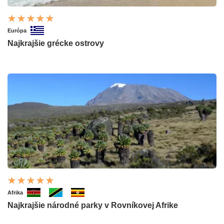
Európa
Najkrajšie grécke ostrovy
Afrika
Najkrajšie národné parky v Rovníkovej Afrike