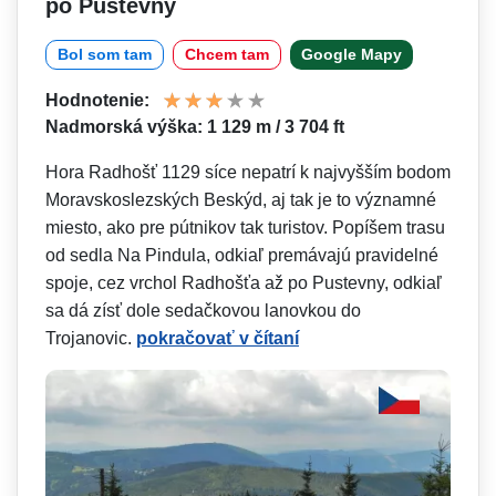
po Pustevny
Bol som tam
Chcem tam
Google Mapy
Hodnotenie:
Nadmorská výška: 1 129 m / 3 704 ft
Hora Radhošť 1129 síce nepatrí k najvyšším bodom
Moravskoslezských Beskýd, aj tak je to významné
miesto, ako pre pútnikov tak turistov. Popíšem trasu
od sedla Na Pindula, odkiaľ premávajú pravidelné
spoje, cez vrchol Radhošťa až po Pustevny, odkiaľ
sa dá zísť dole sedačkovou lanovkou do
Trojanovic.
pokračovať v čítaní