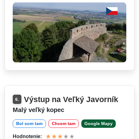
Výstup na Veľký Javorník
6.
Malý veľký kopec
Bol som tam
Chcem tam
Google Mapy
Hodnotenie: