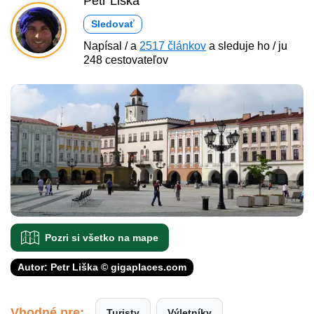
Petr Liška
Sledovať
Napísal / a
2517 článkov
a sleduje ho / ju
248 cestovateľov
Pozri si všetko na mape
Autor: Petr Liška © gigaplaces.com
Vhodné pre:
Turisty
Výletníky