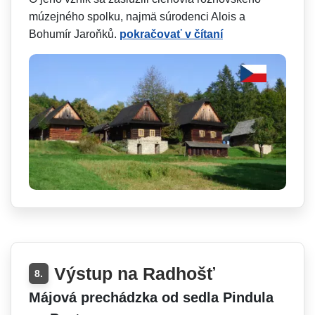
múzejného spolku, najmä súrodenci Alois a
Bohumír Jaroňků.
pokračovať v čítaní
Výstup na Radhošť
8.
Májová prechádzka od sedla Pindula