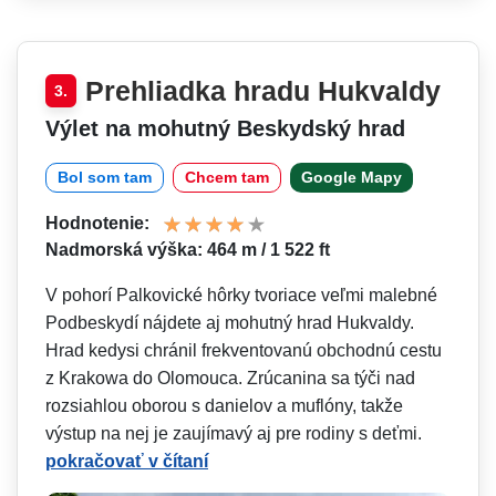
Prehliadka hradu Hukvaldy
3.
Výlet na mohutný Beskydský hrad
Bol som tam
Chcem tam
Google Mapy
Hodnotenie:
Nadmorská výška: 464 m / 1 522 ft
V pohorí Palkovické hôrky tvoriace veľmi malebné
Podbeskydí nájdete aj mohutný hrad Hukvaldy.
Hrad kedysi chránil frekventovanú obchodnú cestu
z Krakowa do Olomouca. Zrúcanina sa týči nad
rozsiahlou oborou s danielov a muflóny, takže
výstup na nej je zaujímavý aj pre rodiny s deťmi.
pokračovať v čítaní