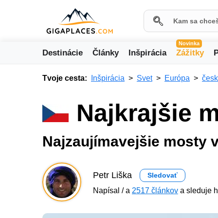
Novinka
Destinácie
Články
Inšpirácia
Zážitky
P
Tvoje cesta:
Inšpirácia
Svet
Európa
česk
Najkrajšie 
Najzaujímavejšie mosty v
Petr Liška
Sledovať
Napísal / a
2517 článkov
a sleduje h