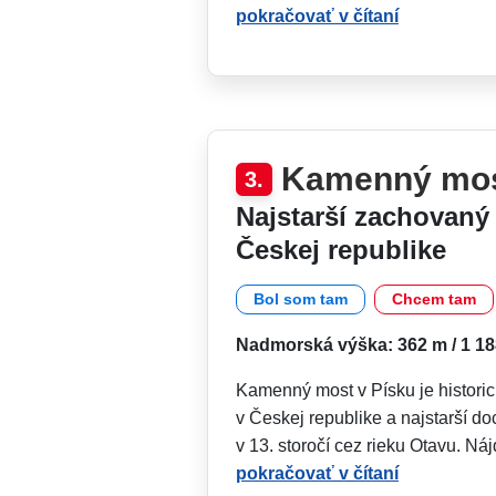
pokračovať v čítaní
Kamenný mos
3.
Najstarší zachovan
Českej republike
Bol som tam
Chcem tam
Nadmorská výška: 362 m / 1 188
Kamenný most v Písku je histori
v Českej republike a najstarší d
v 13. storočí cez rieku Otavu. Ná
pokračovať v čítaní