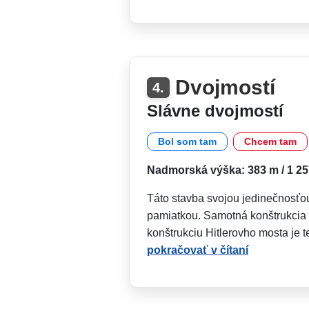
Dvojmostí
4.
Slávne dvojmostí
Bol som tam
Chcem tam
Nadmorská výška: 383 m / 1 257
Táto stavba svojou jedinečnosťo
pamiatkou. Samotná konštrukcia 
konštrukciu Hitlerovho mosta je t
pokračovať v čítaní