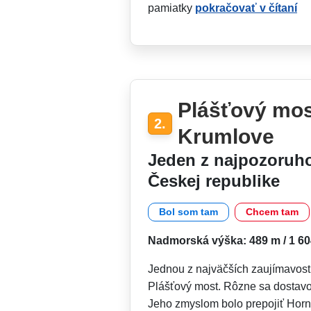
pamiatky
pokračovať v čítaní
Plášťový mo
2.
Krumlove
Jeden z najpozoruh
Českej republike
Bol som tam
Chcem tam
Nadmorská výška: 489 m / 1 604
Jednou z najväčších zaujímavost
Plášťový most. Rôzne sa dostavov
Jeho zmyslom bolo prepojiť Horn