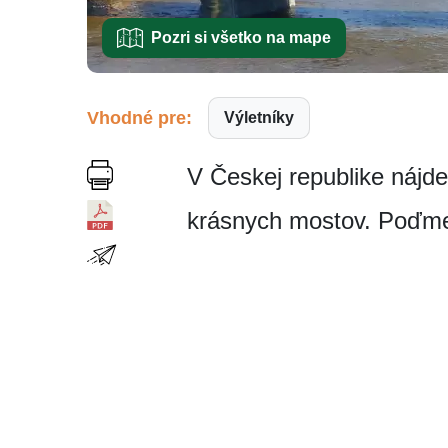
Pozri si všetko na mape
Vhodné pre:
Výletníky
V Českej republike nájde
krásnych mostov. Poďme s