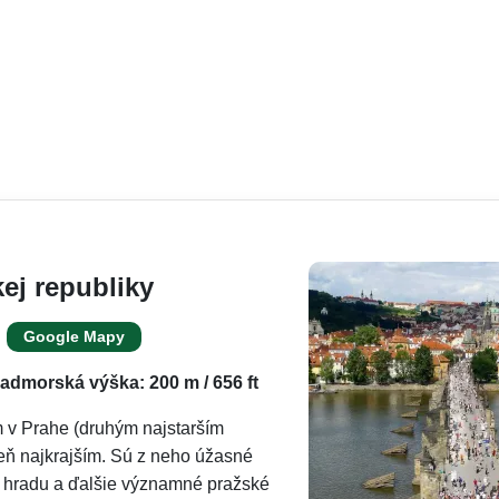
ej republiky
Google Mapy
admorská výška: 200 m / 656 ft
m v Prahe (druhým najstarším
veň najkrajším. Sú z neho úžasné
hradu a ďalšie významné pražské