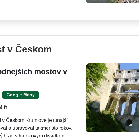
st v Českom
odnejších mostov v
Google Mapy
 ft
í v Českom Krumlove je tunajší
al a upravoval takmer sto rokov.
ý hrad s barokovým divadlom.