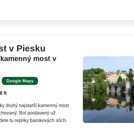
t v Piesku
ý kamenný most v
Google Mapy
 ft
cky druhý najstarší kamenný most
ochovaný. Bol postavený už
jdete tu repliky barokových sôch.