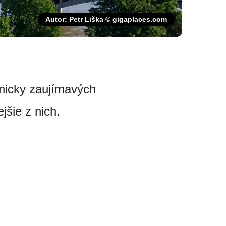
Autor: Petr Liška © gigaplaces.com
hnicky zaujímavých
jšie z nich.