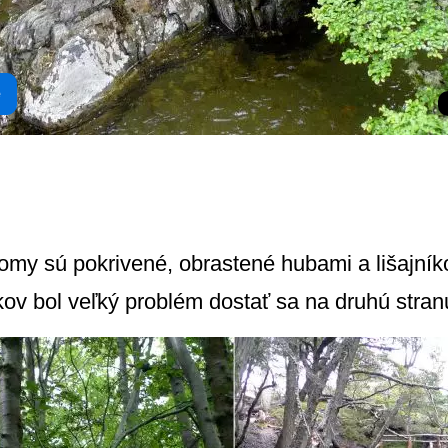
e
romy sú pokrivené, obrastené hubami a lišajník
kov bol veľký problém dostať sa na druhú stran