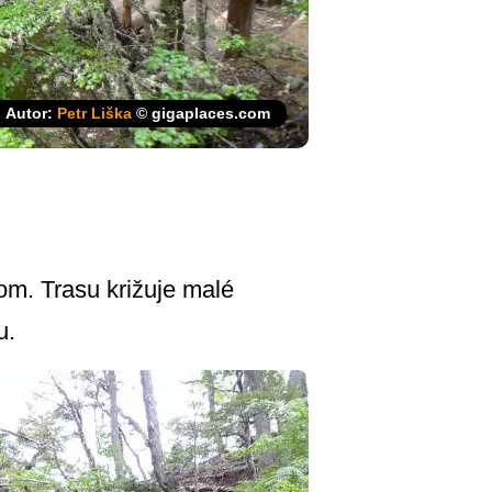
Autor:
Petr Liška
© gigaplaces.com
om. Trasu križuje malé
u.