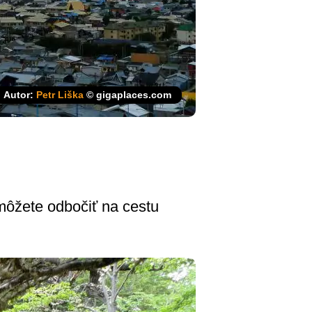
Autor:
Petr Liška
© gigaplaces.com
môžete odbočiť na cestu