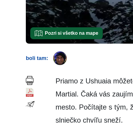
Pozri si všetko na mape
boli tam:
Priamo z Ushuaia môžete
Martial. Čaká vás zaují
mesto. Počítajte s tým, 
slniečko chvíľu sneží.