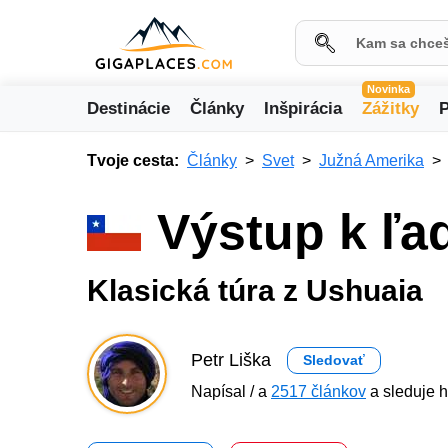
Novinka
Destinácie
Články
Inšpirácia
Zážitky
P
Tvoje cesta:
Články
Svet
Južná Amerika
Výstup k ľa
Klasická túra z Ushuaia
Petr Liška
Sledovať
Napísal / a
2517 článkov
a sleduje h