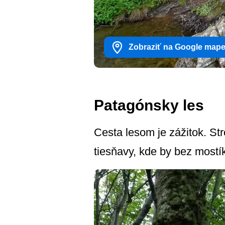
Zobraziť na Google map
Patagónsky les
Cesta lesom je zážitok. St
tiesňavy, kde by bez mostí