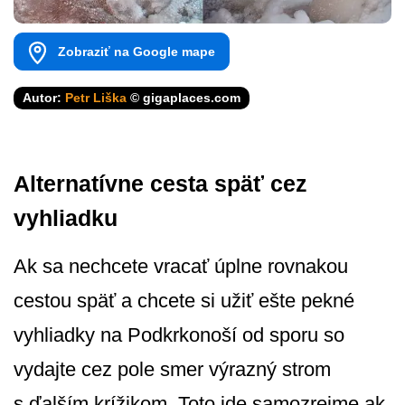
Zobraziť na Google mape
Autor:
Petr Liška
© gigaplaces.com
Alternatívne cesta späť cez
vyhliadku
Ak sa nechcete vracať úplne rovnakou
cestou späť a chcete si užiť ešte pekné
vyhliadky na Podkrkonoší od sporu so
vydajte cez pole smer výrazný strom
s ďalším krížikom. Toto ide samozrejme ak