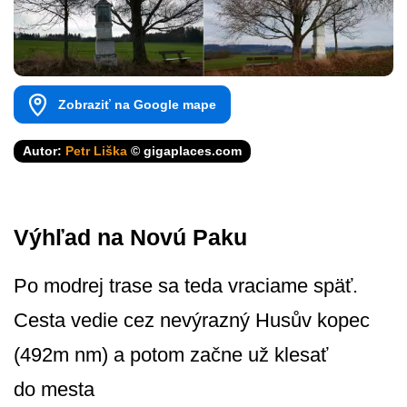
Zobraziť na Google mape
Autor:
Petr Liška
© gigaplaces.com
Výhľad na Novú Paku
Po modrej trase sa teda vraciame späť.
Cesta vedie cez nevýrazný Husův kopec
(492m nm) a potom začne už klesať
do mesta