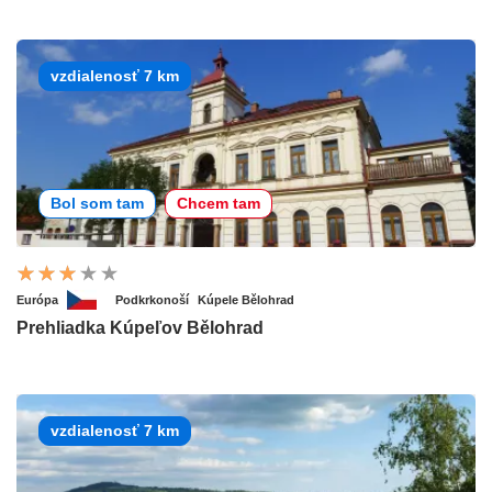
vzdialenosť 7 km
Bol som tam
Chcem tam
Európa
Podkrkonoší
Kúpele Bělohrad
Prehliadka Kúpeľov Bělohrad
vzdialenosť 7 km