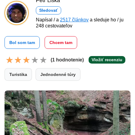
Petr Liška
Sledovať
Napísal / a
2517 článkov
a sleduje ho / ju
248 cestovateľov
Bol som tam
Chcem tam
(1 hodnotenie)
Vložiť recenziu
Turistika
Jednodenné túry