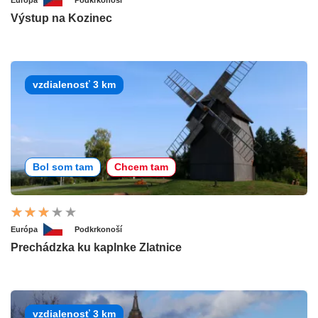
Výstup na Kozinec
vzdialenosť 3 km
Bol som tam
Chcem tam
Európa
Podkrkonoší
Prechádzka ku kaplnke Zlatnice
vzdialenosť 3 km