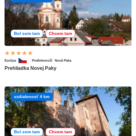
Bol som tam
Chcem tam
Európa
Podkrkonoší
Nová Paka
Prehliadka Novej Paky
vzdialenosť 4 km
Bol som tam
Chcem tam