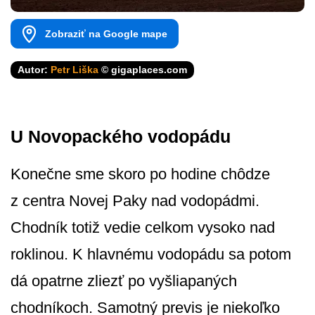
Zobraziť na Google mape
Autor:
Petr Liška
© gigaplaces.com
U Novopackého vodopádu
Konečne sme skoro po hodine chôdze
z centra Novej Paky nad vodopádmi.
Chodník totiž vedie celkom vysoko nad
roklinou. K hlavnému vodopádu sa potom
dá opatrne zliezť po vyšliapaných
chodníkoch. Samotný previs je niekoľko