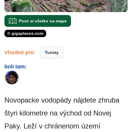
Pozri si všetko na mape
© gigaplaces.com
Vhodné pre:
Turisty
boli tam:
Novopacke vodopády nájdete zhruba
štyri kilometre na východ od Novej
Paky. Leží v chránenom území