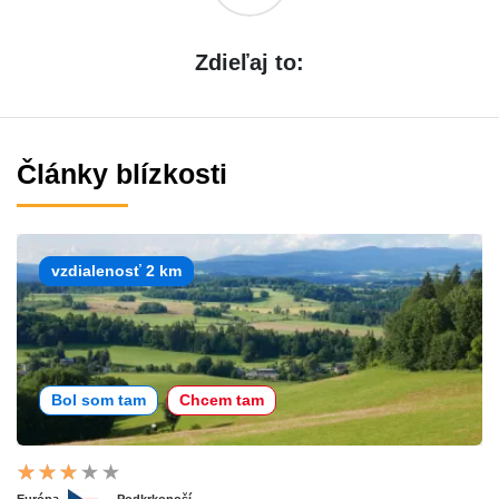
Zdieľaj to:
Články blízkosti
vzdialenosť 2 km
Bol som tam
Chcem tam
Európa
Podkrkonoší