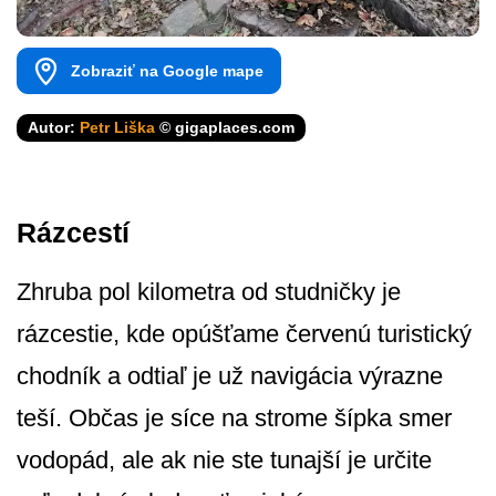
Zobraziť na Google mape
Autor:
Petr Liška
© gigaplaces.com
Rázcestí
Zhruba pol kilometra od studničky je
rázcestie, kde opúšťame červenú turistický
chodník a odtiaľ je už navigácia výrazne
teší. Občas je síce na strome šípka smer
vodopád, ale ak nie ste tunajší je určite