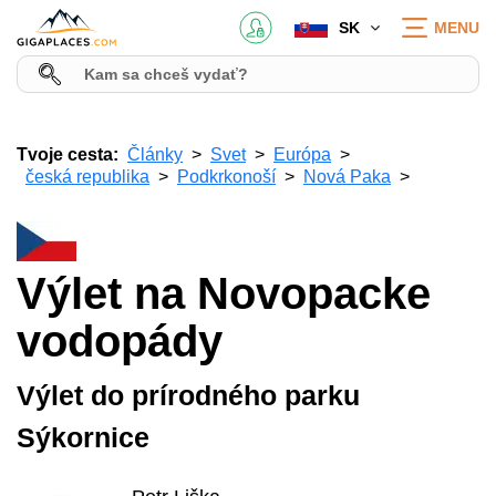
SK
MENU
Tvoje cesta:
Články
Svet
Európa
česká republika
Podkrkonoší
Nová Paka
Výlet na Novopacke
vodopády
Výlet do prírodného parku
Sýkornice