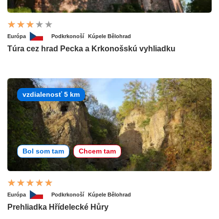
Európa
Podkrkonoší
Kúpele Bělohrad
Túra cez hrad Pecka a Krkonošskú vyhliadku
vzdialenosť 5 km
Bol som tam
Chcem tam
Európa
Podkrkonoší
Kúpele Bělohrad
Prehliadka Hřídelecké Hůry