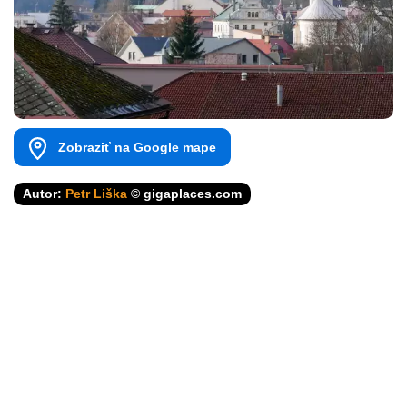
Zobraziť na Google mape
Autor:
Petr Liška
© gigaplaces.com