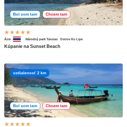
Bol som tam
Chcem tam
Ázie
Národný park Tarutao
Ostrov Ko Lipe
Kúpanie na Sunset Beach
vzdialenosť 2 km
Bol som tam
Chcem tam