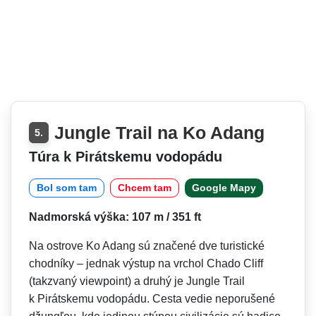
Jungle Trail na Ko Adang
5.
Túra k Pirátskemu vodopádu
Bol som tam
Chcem tam
Google Mapy
Nadmorská výška: 107 m / 351 ft
Na ostrove Ko Adang sú značené dve turistické
chodníky – jednak výstup na vrchol Chado Cliff
(takzvaný viewpoint) a druhý je Jungle Trail
k Pirátskemu vodopádu. Cesta vedie neporušené