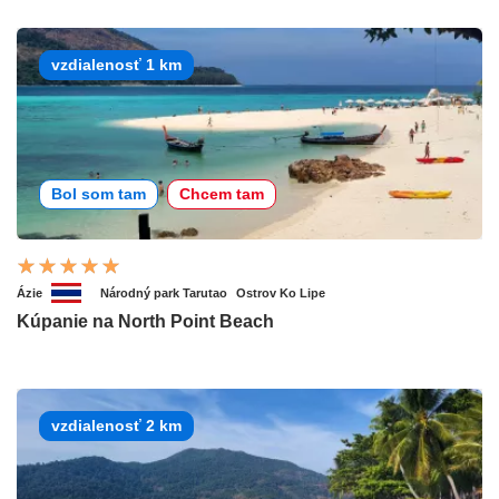
vzdialenosť 1 km
Bol som tam
Chcem tam
Ázie
Národný park Tarutao
Ostrov Ko Lipe
Kúpanie na North Point Beach
vzdialenosť 2 km