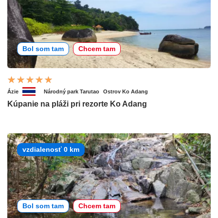
Bol som tam
Chcem tam
Ázie
Národný park Tarutao
Ostrov Ko Adang
Kúpanie na pláži pri rezorte Ko Adang
vzdialenosť 0 km
Bol som tam
Chcem tam