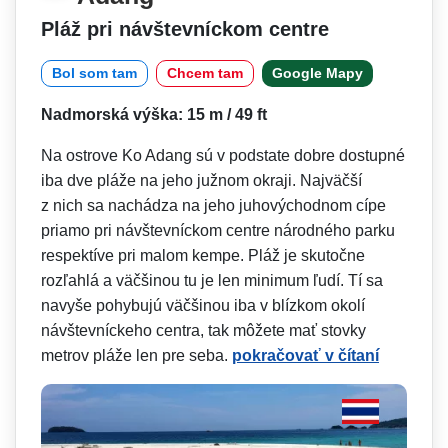
Pláž pri návštevníckom centre
Bol som tam
Chcem tam
Google Mapy
Nadmorská výška: 15 m / 49 ft
Na ostrove Ko Adang sú v podstate dobre dostupné
iba dve pláže na jeho južnom okraji. Najväčší
z nich sa nachádza na jeho juhovýchodnom cípe
priamo pri návštevníckom centre národného parku
respektíve pri malom kempe. Pláž je skutočne
rozľahlá a väčšinou tu je len minimum ľudí. Tí sa
navyše pohybujú väčšinou iba v blízkom okolí
návštevníckeho centra, tak môžete mať stovky
metrov pláže len pre seba.
pokračovať v čítaní