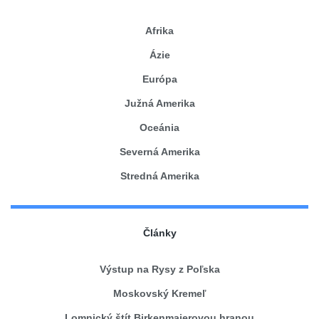
Afrika
Ázie
Európa
Južná Amerika
Oceánia
Severná Amerika
Stredná Amerika
Články
Výstup na Rysy z Poľska
Moskovský Kremeľ
Lomnický štít Birkenmajerovou hranou