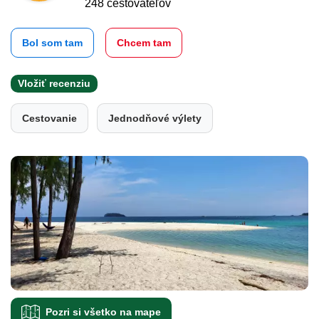
248 cestovateľov
Bol som tam
Chcem tam
Vložiť recenziu
Cestovanie
Jednodňové výlety
Pozri si všetko na mape