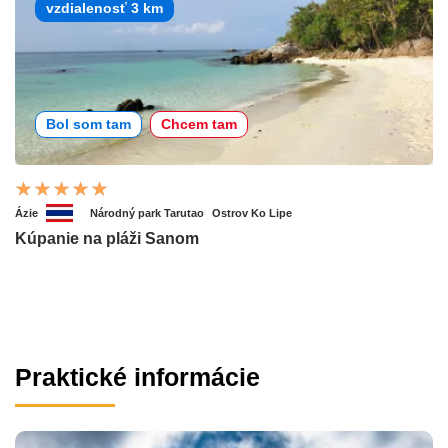
vzdialenosť 3 km
Bol som tam
Chcem tam
Ázie
Národný park Tarutao
Ostrov Ko Lipe
Kúpanie na pláži Sanom
Praktické informácie