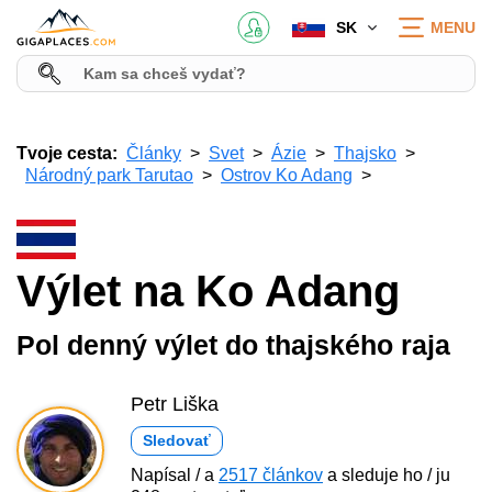
SK
MENU
Tvoje cesta:
Články
Svet
Ázie
Thajsko
Národný park Tarutao
Ostrov Ko Adang
Výlet na Ko Adang
Pol denný výlet do thajského raja
Petr Liška
Sledovať
Napísal / a
2517 článkov
a sleduje ho / ju