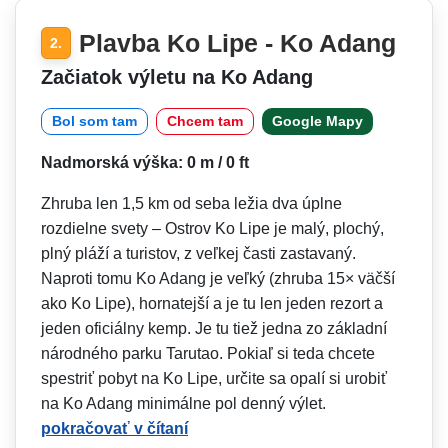
Plavba Ko Lipe - Ko Adang
2.
Začiatok výletu na Ko Adang
Bol som tam
Chcem tam
Google Mapy
Nadmorská výška: 0 m / 0 ft
Zhruba len 1,5 km od seba ležia dva úplne
rozdielne svety – Ostrov Ko Lipe je malý, plochý,
plný pláží a turistov, z veľkej časti zastavaný.
Naproti tomu Ko Adang je veľký (zhruba 15× väčší
ako Ko Lipe), hornatejší a je tu len jeden rezort a
jeden oficiálny kemp. Je tu tiež jedna zo základní
národného parku Tarutao. Pokiaľ si teda chcete
spestriť pobyt na Ko Lipe, určite sa opalí si urobiť
na Ko Adang minimálne pol denný výlet.
pokračovať v čítaní