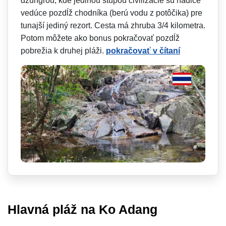
džungľou, kde jedinou stúpou civilizácie sú hadice
vedúce pozdĺž chodníka (berú vodu z potôčika) pre
tunajší jediný rezort. Cesta má zhruba 3/4 kilometra.
Potom môžete ako bonus pokračovať pozdĺž
pobrežia k druhej pláži.
pokračovať v čítaní
Hlavná pláž na Ko Adang