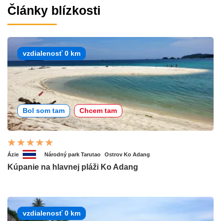
Články blízkosti
vzdialenosť 0 km
Bol som tam
Chcem tam
Ázie
Národný park Tarutao
Ostrov Ko Adang
Kúpanie na hlavnej pláži Ko Adang
vzdialenosť 0 km