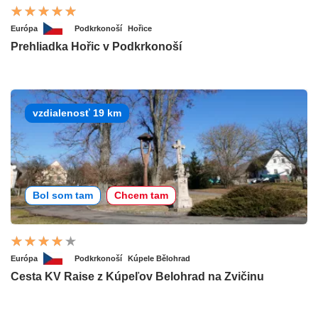
Európa
Podkrkonoší
Hořice
Prehliadka Hořic v Podkrkonoší
vzdialenosť 19 km
Bol som tam
Chcem tam
Európa
Podkrkonoší
Kúpele Bělohrad
Cesta KV Raise z Kúpeľov Belohrad na Zvičinu