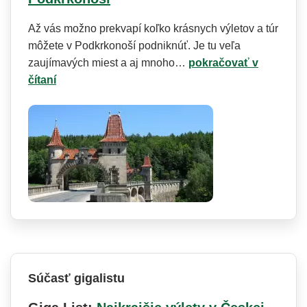
Až vás možno prekvapí koľko krásnych výletov a túr
môžete v Podkrkonoší podniknúť. Je tu veľa
zaujímavých miest a aj mnoho…
pokračovať v
čítaní
Súčasť gigalistu