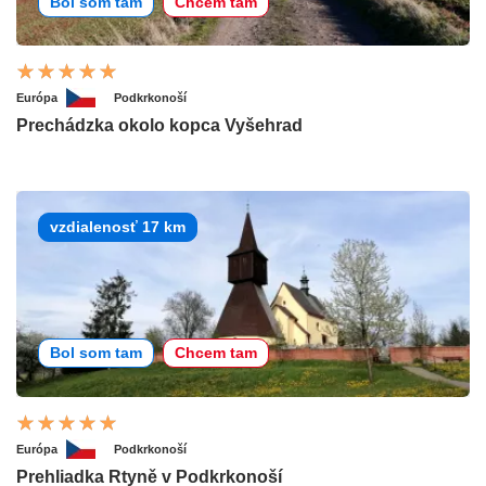
Bol som tam
Chcem tam
Európa
Podkrkonoší
Prechádzka okolo kopca Vyšehrad
vzdialenosť 17 km
Bol som tam
Chcem tam
Európa
Podkrkonoší
Prehliadka Rtyně v Podkrkonoší