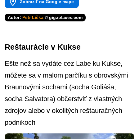
Zobraziť na Google mape
Autor:
Petr Liška
© gigaplaces.com
Reštaurácie v Kukse
Ešte než sa vydáte cez Labe ku Kukse,
môžete sa v malom parčíku s obrovskými
Braunovými sochami (socha Goliáša,
socha Salvatora) občerstviť z vlastných
zdrojov alebo v okolitých reštauračných
podnikoch