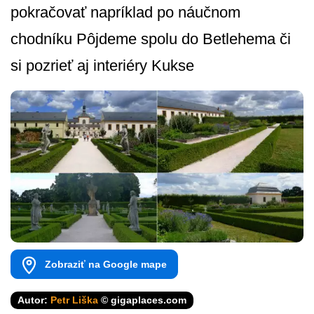
pokračovať napríklad po náučnom
chodníku Pôjdeme spolu do Betlehema či
si pozrieť aj interiéry Kukse
Zobraziť na Google mape
Autor:
Petr Liška
© gigaplaces.com