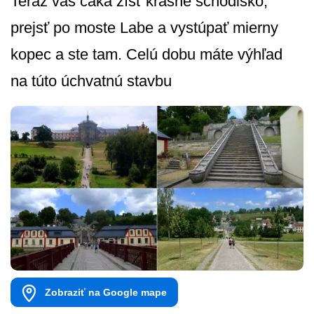
Teraz vás čaká zísť krásne schodisko,
prejsť po moste Labe a vystúpať mierny
kopec a ste tam. Celú dobu máte výhľad
na túto úchvatnú stavbu
Zobraziť na Google mape