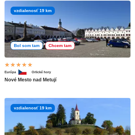
vzdialenosť 19 km
Bol som tam
Chcem tam
Európa
Orlické hory
Nové Mesto nad Metují
vzdialenosť 19 km