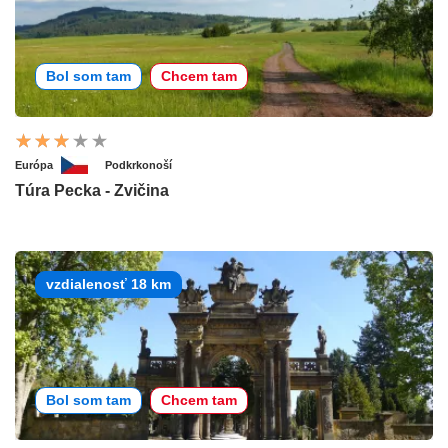
Bol som tam
Chcem tam
Európa
Podkrkonoší
Túra Pecka - Zvičina
vzdialenosť 18 km
Bol som tam
Chcem tam