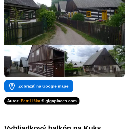
Zobraziť na Google mape
Autor:
Petr Liška
© gigaplaces.com
Vyhliadkový balkón na Kuks