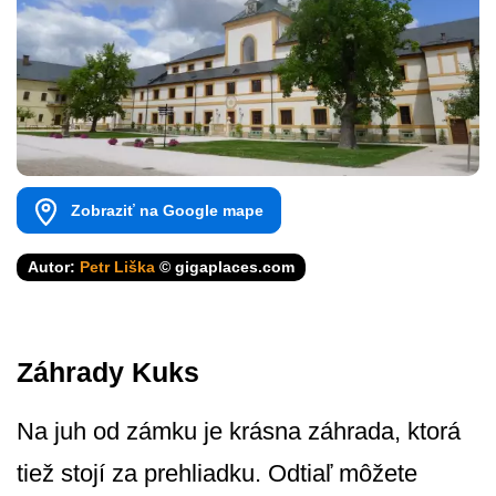
Zobraziť na Google mape
Autor:
Petr Liška
© gigaplaces.com
Záhrady Kuks
Na juh od zámku je krásna záhrada, ktorá
tiež stojí za prehliadku. Odtiaľ môžete