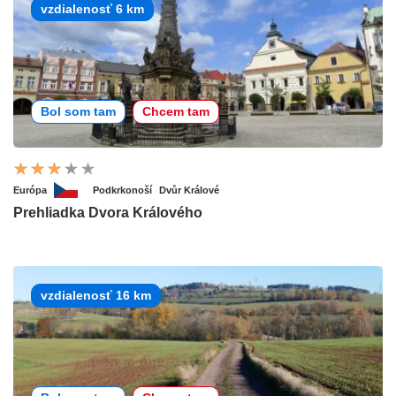
vzdialenosť 6 km
Bol som tam
Chcem tam
Európa
Podkrkonoší
Dvůr Králové
Prehliadka Dvora Králového
vzdialenosť 16 km