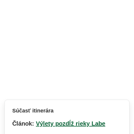
Súčasť itinerára
Článok:
Výlety pozdĺž rieky Labe