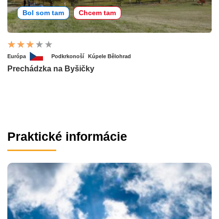
Bol som tam
Chcem tam
Európa
Podkrkonoší
Kúpele Bělohrad
Prechádzka na Byšičky
Praktické informácie