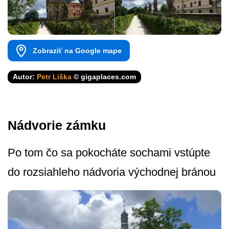
Zobraziť na Google mape
Autor:
Petr Liška
© gigaplaces.com
Nádvorie zámku
Po tom čo sa pokocháte sochami vstúpte
do rozsiahleho nádvoria východnej bránou