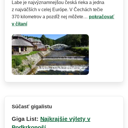
Labe je najvýznamnejšou česká rieka a jedna
z najväčších v celej Európe. V Čechách tečie
370 kilometrov a pozdĺž nej môžete…
pokračovať
v čítaní
Súčasť gigalistu
Giga List:
Najkrajšie výlety v
Podkrkonoší