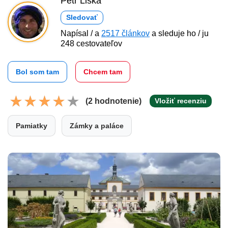
Petr Liška
Sledovať
Napísal / a
2517 článkov
a sleduje ho / ju
248 cestovateľov
Bol som tam
Chcem tam
(2 hodnotenie)
Vložiť recenziu
Pamiatky
Zámky a paláce