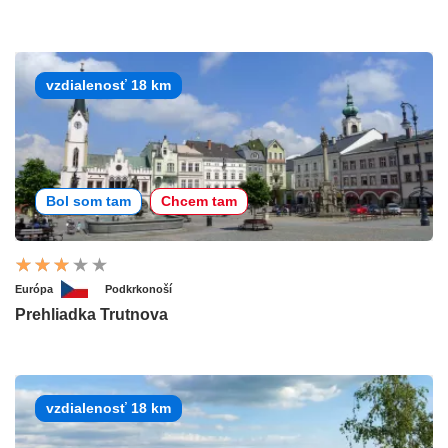
vzdialenosť 18 km
Bol som tam
Chcem tam
Európa
Podkrkonoší
Prehliadka Trutnova
vzdialenosť 18 km