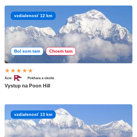
vzdialenosť 12 km
Bol som tam
Chcem tam
Ázie
Pokhara a okolie
Vystup na Poon Hill
vzdialenosť 13 km