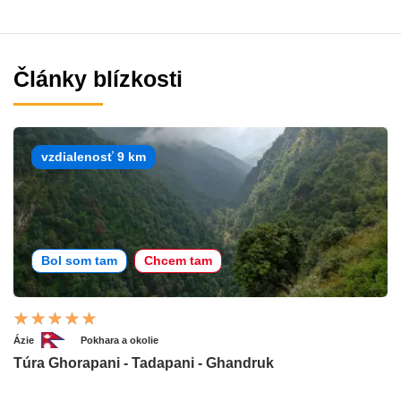
Články blízkosti
vzdialenosť 9 km
Bol som tam
Chcem tam
Ázie
Pokhara a okolie
Túra Ghorapani - Tadapani - Ghandruk