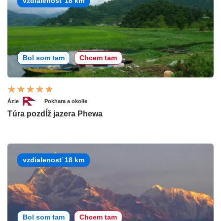
vzdialenosť 18 km
Bol som tam
Chcem tam
Ázie
Pokhara a okolie
Túra pozdĺž jazera Phewa
vzdialenosť 18 km
Bol som tam
Chcem tam