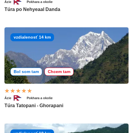
Ázie
Pokhara a okolie
Túra po Nehyeaal Danda
vzdialenosť 14 km
Bol som tam
Chcem tam
Ázie
Pokhara a okolie
Túra Tatopani - Ghorapani