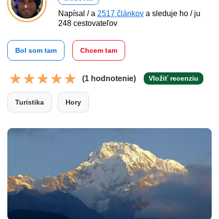
Napísal / a
2517 článkov
a sleduje ho / ju
248 cestovateľov
Bol som tam
Chcem tam
(1 hodnotenie)
Vložiť recenziu
Turistika
Hory