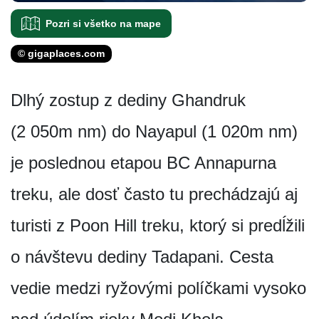
Pozri si všetko na mape
© gigaplaces.com
Dlhý zostup z dediny Ghandruk
(2 050m nm) do Nayapul (1 020m nm)
je poslednou etapou BC Annapurna
treku, ale dosť často tu prechádzajú aj
turisti z Poon Hill treku, ktorý si predĺžili
o návštevu dediny Tadapani. Cesta
vedie medzi ryžovými políčkami vysoko