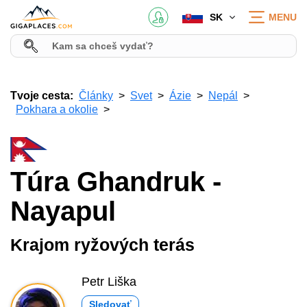
SK
MENU
Tvoje cesta:
Články
Svet
Ázie
Nepál
Pokhara a okolie
Túra Ghandruk -
Nayapul
Krajom ryžových terás
Petr Liška
Sledovať