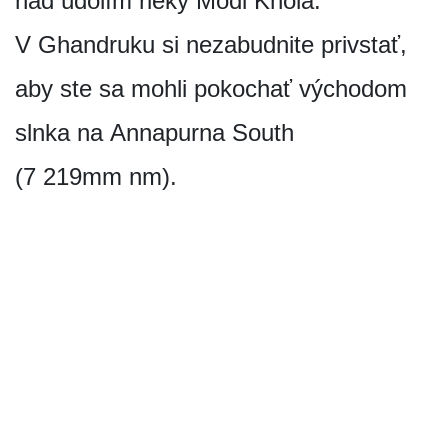
nad údolím rieky Modi Khola.
V Ghandruku si nezabudnite privstať,
aby ste sa mohli pokochať východom
slnka na Annapurna South
(7 219mm nm).