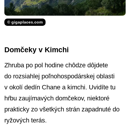
© gigaplaces.com
Domčeky v Kimchi
Zhruba po pol hodine chôdze dôjdete
do rozsiahlej poľnohospodárskej oblasti
v okolí dedín Chane a kimchi. Uvidíte tu
hŕbu zaujímavých domčekov, niektoré
prakticky zo všetkých strán zapadnuté do
ryžových terás.