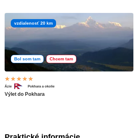
vzdialenosť 20 km
Bol som tam
Chcem tam
Ázie
Pokhara a okolie
Výlet do Pokhara
Praktické informácie