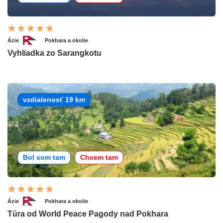
Ázie
Pokhara a okolie
Vyhliadka zo Sarangkotu
vzdialenosť 19 km
Bol som tam
Chcem tam
Ázie
Pokhara a okolie
Túra od World Peace Pagody nad Pokhara