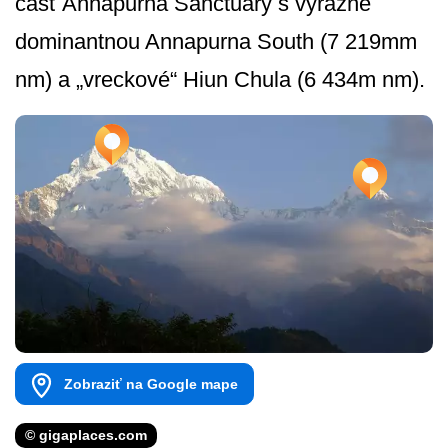
časť Annapurna Sanctuary s výrazne
dominantnou Annapurna South (7 219mm
nm) a „vreckové“ Hiun Chula (6 434m nm).
Zobraziť na Google mape
© gigaplaces.com