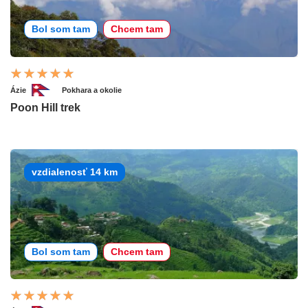
Bol som tam
Chcem tam
Ázie
Pokhara a okolie
Poon Hill trek
vzdialenosť 14 km
Bol som tam
Chcem tam