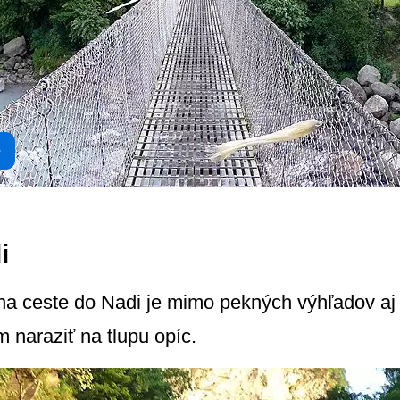
e
i
a ceste do Nadi je mimo pekných výhľadov aj
 naraziť na tlupu opíc.