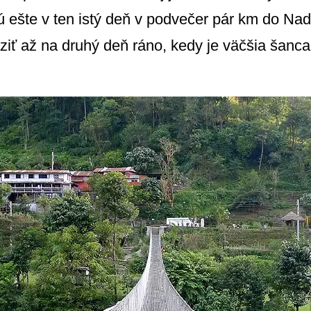
 ešte v ten istý deň v podvečer pár km do Nadi
aziť až na druhý deň ráno, kedy je väčšia šanc