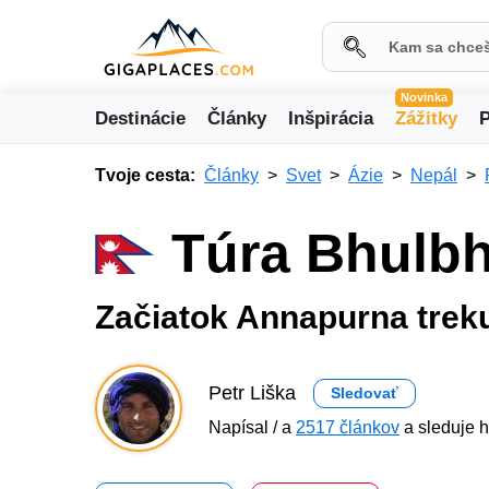
Novinka
Destinácie
Články
Inšpirácia
Zážitky
P
Tvoje cesta:
Články
Svet
Ázie
Nepál
Túra Bhulbh
Začiatok Annapurna trek
Petr Liška
Sledovať
Napísal / a
2517 článkov
a sleduje h