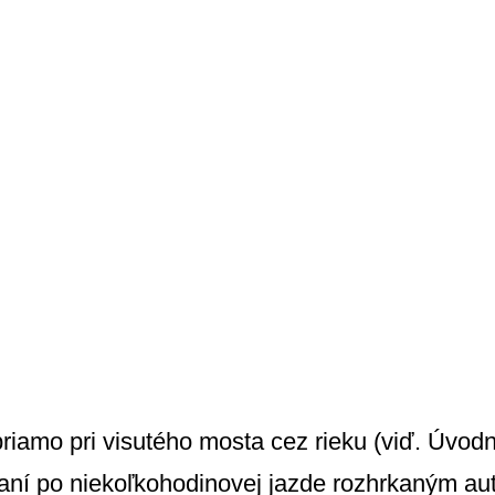
riamo pri visutého mosta cez rieku (viď. Úvodný
ámaní po niekoľkohodinovej jazde rozhrkaným a