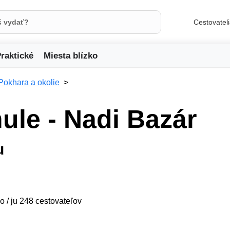
Cestovatel
raktické
Miesta blízko
Pokhara a okolie
ule - Nadi Bazár
u
o / ju 248 cestovateľov