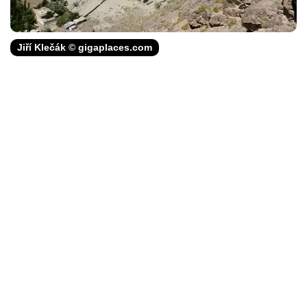
Jiří Klečák © gigaplaces.com