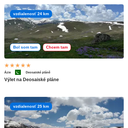
vzdialenosť 24 km
Bol som tam
Chcem tam
Ázie
Deosaiské pláně
Výlet na Deosaiské pláne
vzdialenosť 25 km