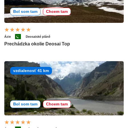
Bol som tam
Chcem tam
Ázie
Deosaiské pláně
Prechádzka okolie Deosai Top
vzdialenosť 41 km
Bol som tam
Chcem tam