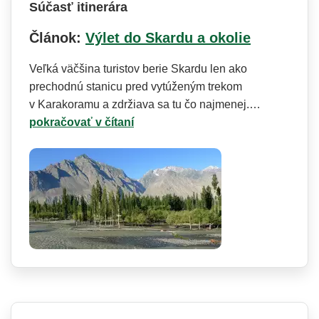
Súčasť itinerára
Článok:
Výlet do Skardu a okolie
Veľká väčšina turistov berie Skardu len ako
prechodnú stanicu pred vytúženým trekom
v Karakoramu a zdržiava sa tu čo najmenej.…
pokračovať v čítaní