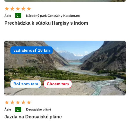
Ázie
Národný park Centrálny Karakoram
Prechádzka k sútoku Hargisy s Indom
vzdialenosť 18 km
Bol som tam
Chcem tam
Ázie
Deosaiské pláně
Jazda na Deosaiské pláne