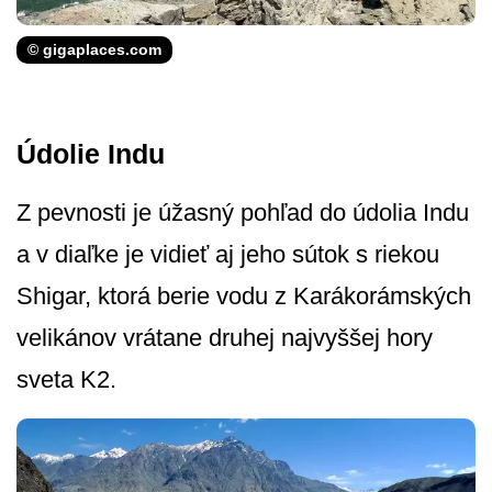
© gigaplaces.com
Údolie Indu
Z pevnosti je úžasný pohľad do údolia Indu
a v diaľke je vidieť aj jeho sútok s riekou
Shigar, ktorá berie vodu z Karákorámských
velikánov vrátane druhej najvyššej hory
sveta K2.