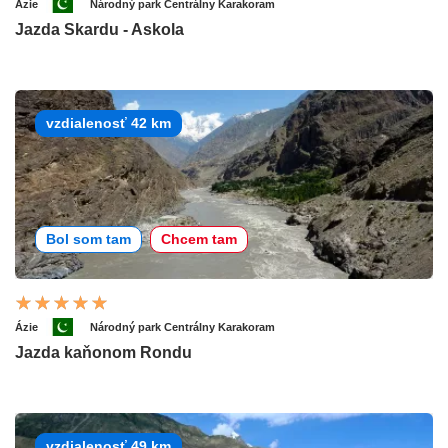
Ázie
Národný park Centrálny Karakoram
Jazda Skardu - Askola
vzdialenosť 42 km
Bol som tam
Chcem tam
Ázie
Národný park Centrálny Karakoram
Jazda kaňonom Rondu
vzdialenosť 49 km