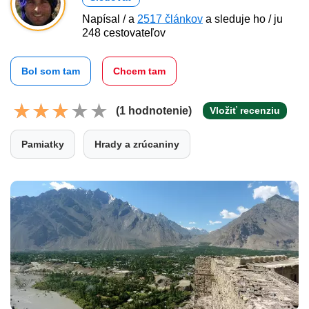
Napísal / a
2517 článkov
a sleduje ho / ju
248 cestovateľov
Bol som tam
Chcem tam
(1 hodnotenie)
Vložiť recenziu
Pamiatky
Hrady a zrúcaniny