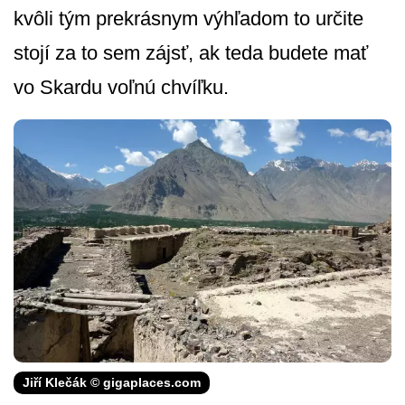
kvôli tým prekrásnym výhľadom to určite
stojí za to sem zájsť, ak teda budete mať
vo Skardu voľnú chvíľku.
Jiří Klečák © gigaplaces.com