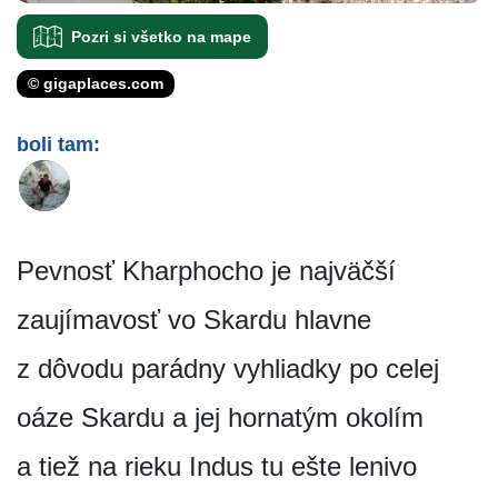
Pozri si všetko na mape
© gigaplaces.com
boli tam:
Pevnosť Kharphocho je najväčší
zaujímavosť vo Skardu hlavne
z dôvodu parádny vyhliadky po celej
oáze Skardu a jej hornatým okolím
a tiež na rieku Indus tu ešte lenivo