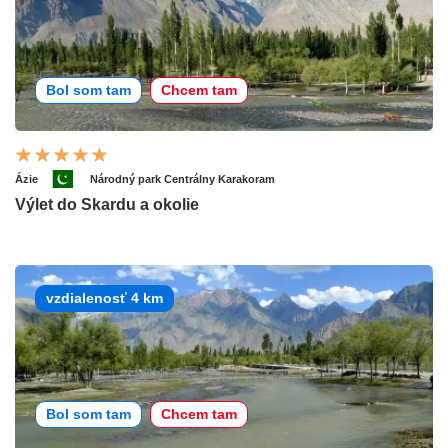
Bol som tam
Chcem tam
Ázie
Národný park Centrálny Karakoram
Výlet do Skardu a okolie
vzdialenosť 4 km
Bol som tam
Chcem tam