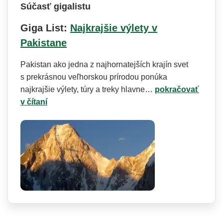
Súčasť gigalistu
Giga List:
Najkrajšie výlety v
Pakistane
Pakistan ako jedna z najhornatejších krajín svet
s prekrásnou veľhorskou prírodou ponúka
najkrajšie výlety, túry a treky hlavne…
pokračovať
v čítaní