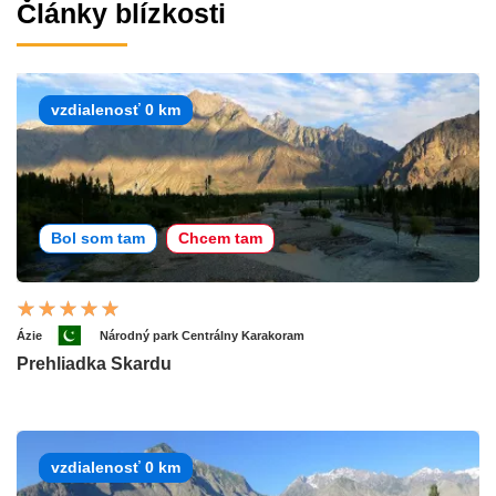
Články blízkosti
vzdialenosť 0 km
Bol som tam
Chcem tam
Ázie
Národný park Centrálny Karakoram
Prehliadka Skardu
vzdialenosť 0 km