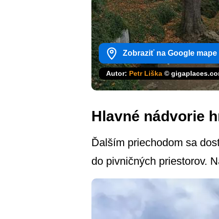
Zobraziť na Google mape
Autor:
Petr Liška
© gigaplaces.c
Hlavné nádvorie h
Ďalším priechodom sa dost
do pivničných priestorov. N