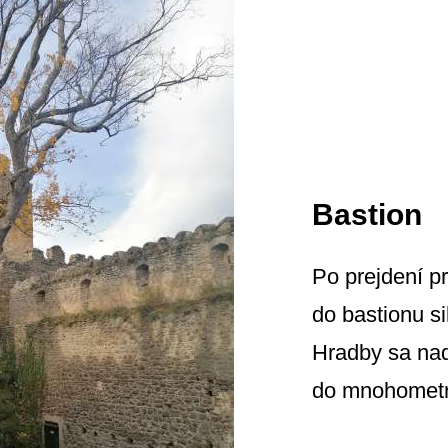
Bastion
Po prejdení p
do bastionu s
Hradby sa nad
do mnohometr