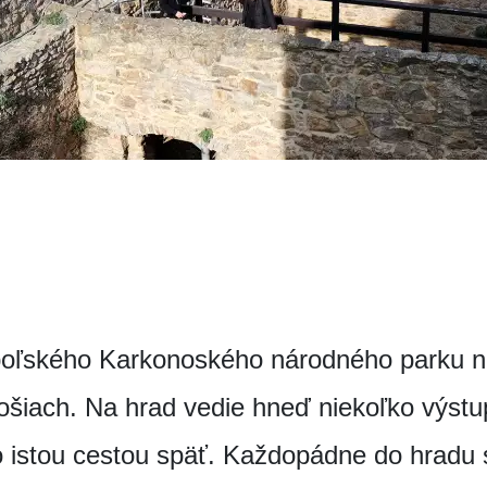
poľského Karkonoského národného parku ná
ošiach. Na hrad vedie hneď niekoľko výstu
to istou cestou späť. Každopádne do hradu 