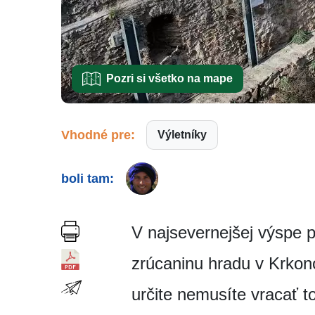
Pozri si všetko na mape
Vhodné pre:
Výletníky
boli tam:
V najsevernejšej výspe 
zrúcaninu hradu v Krkon
určite nemusíte vracať 