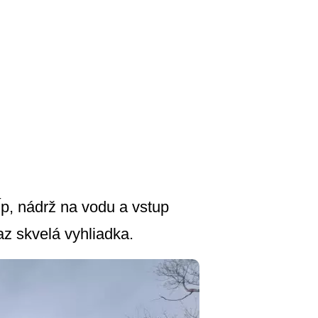
p, nádrž na vodu a vstup
az skvelá vyhliadka.