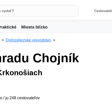
Cestovatel
raktické
Miesta blízko
Dolnosliezske vojvodstvo
hradu Chojník
 Krkonošiach
o / ju 248 cestovateľov