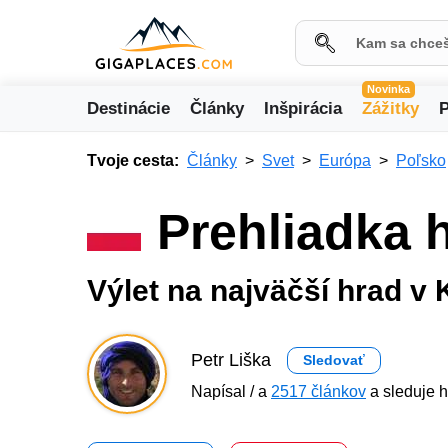
Novinka
Destinácie
Články
Inšpirácia
Zážitky
P
Tvoje cesta:
Články
Svet
Európa
Poľsko
Prehliadka 
Výlet na najväčší hrad v
Petr Liška
Sledovať
Napísal / a
2517 článkov
a sleduje h