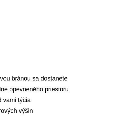
rvou bránou sa dostanete
ilne opevneného priestoru.
 vami týčia
ových vý­šin