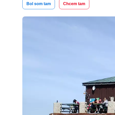
Bol som tam
Chcem tam