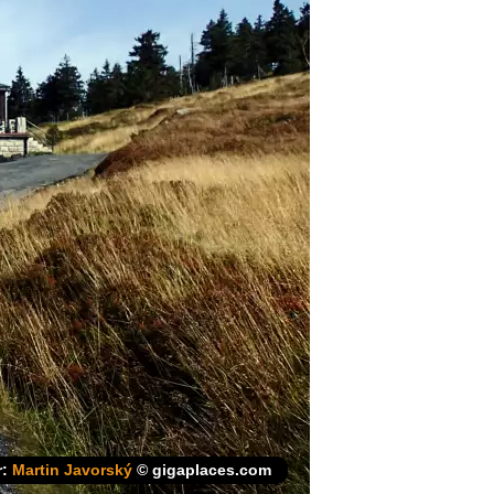
r:
Martin Javorský
© gigaplaces.com