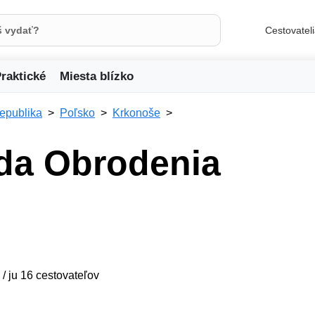
Cestovatel
raktické
Miesta blízko
republika
Poľsko
Krkonoše
da Obrodenia
 / ju 16 cestovateľov