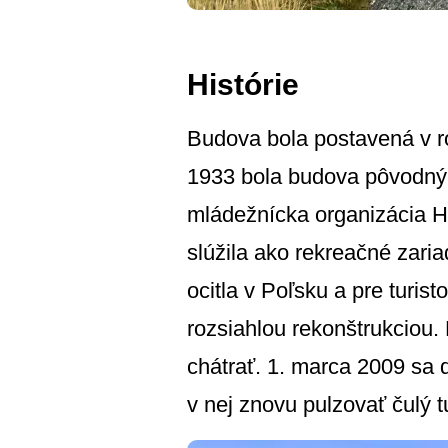
Histórie
Budova bola postavená v r
1933 bola budova pôvodný
mládežnícka organizácia Hi
slúžila ako rekreačné zar
ocitla v Poľsku a pre turis
rozsiahlou rekonštrukciou
chátrať. 1. marca 2009 sa
v nej znovu pulzovať čulý tu