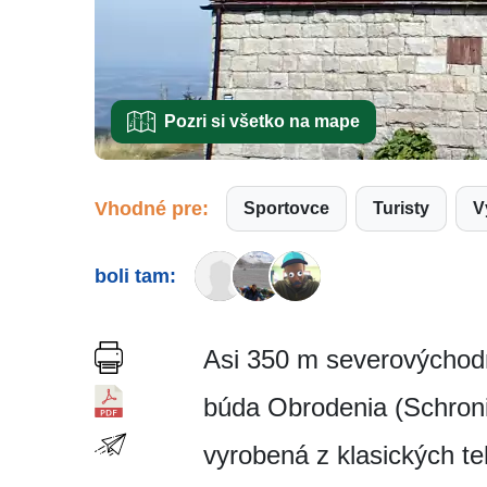
Pozri si všetko na mape
Vhodné pre:
Sportovce
Turisty
boli tam:
Asi 350 m severovýchod
búda Obrodenia (Schron
vyrobená z klasických te