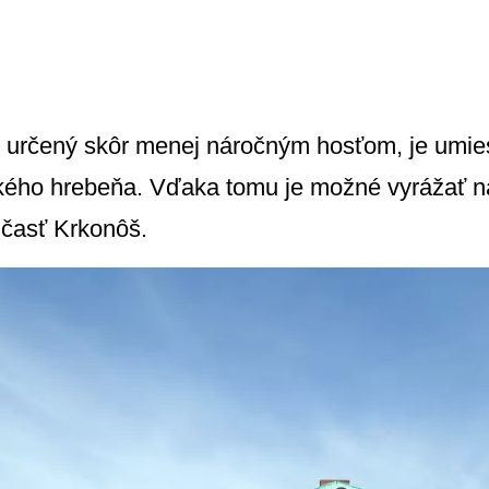
, určený skôr menej náročným hosťom, je umie
kého hrebeňa. Vďaka tomu je možné vyrážať na
 časť Krkonôš.