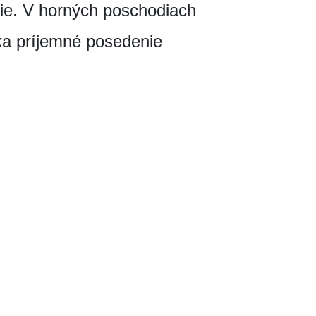
cie. V horných poschodiach
úka príjemné posedenie