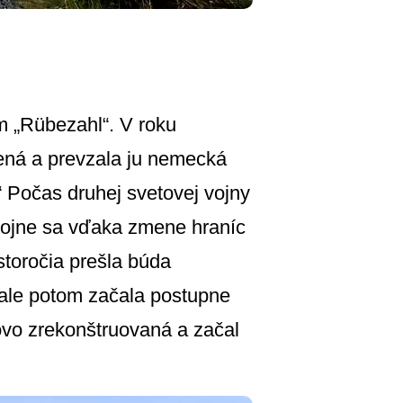
 „Rübezahl“. V roku
ná a prevzala ju nemecká
 Počas druhej svetovej vojny
vojne sa vďaka zmene hraníc
 storočia prešla búda
 ale potom začala postupne
ovo zrekonštruovaná a začal