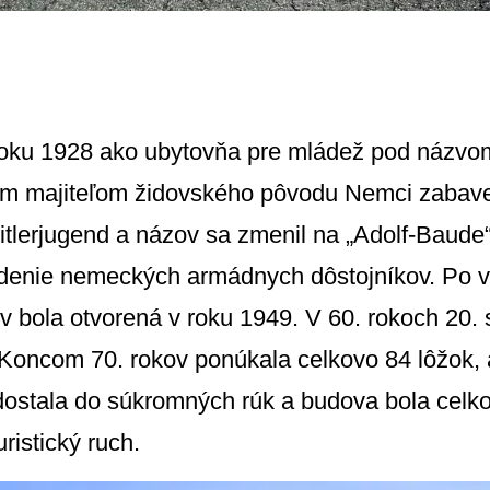
oku 1928 ako ubytovňa pre mládež pod názvom
m majiteľom židovského pôvodu Nemci zabave
tlerjugend a názov sa zmenil na „Adolf-Baude“
iadenie nemeckých armádnych dôstojníkov. Po 
tov bola otvorená v roku 1949. V 60. rokoch 20.
. Koncom 70. rokov ponúkala celkovo 84 lôžok,
 dostala do súkromných rúk a budova bola celk
ristický ruch.