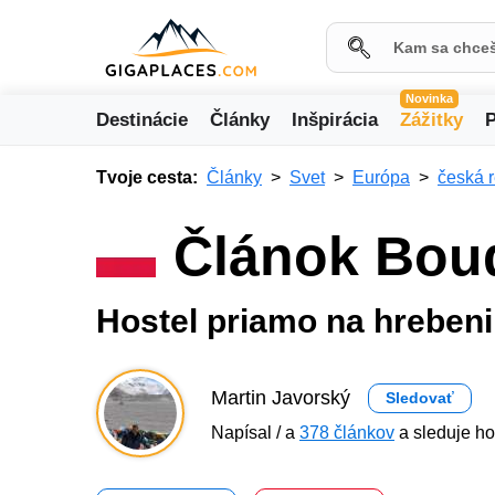
Novinka
Destinácie
Články
Inšpirácia
Zážitky
P
Tvoje cesta:
Články
Svet
Európa
česká 
Článok Bou
Hostel priamo na hrebeni
Martin Javorský
Sledovať
Napísal / a
378 článkov
a sleduje ho