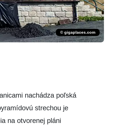
© gigaplaces.com
anicami nachádza poľská
yramídovú strechou je
a na otvorenej pláni