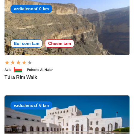
vzdialenosť 0 km
Bol som tam
Chcem tam
Ázie
Pohorie Al-Hajar
Túra Rim Walk
vzdialenosť 6 km