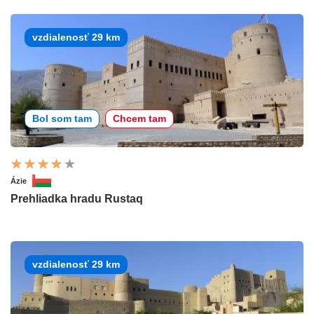
vzdialenosť 29 km
Bol som tam
Chcem tam
Ázie
Prehliadka hradu Rustaq
vzdialenosť 29 km