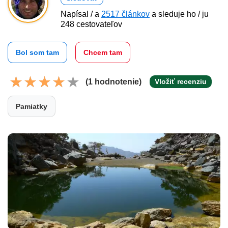
Napísal / a
2517 článkov
a sleduje ho / ju
248 cestovateľov
Bol som tam
Chcem tam
(1 hodnotenie)
Vložiť recenziu
Pamiatky