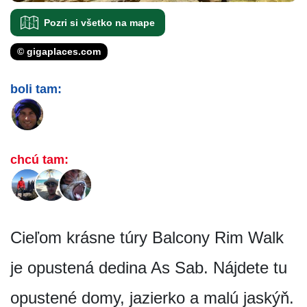
Pozri si všetko na mape
© gigaplaces.com
boli tam:
chcú tam:
Cieľom krásne túry Balcony Rim Walk
je opustená dedina As Sab. Nájdete tu
opustené domy, jazierko a malú jaskýň.