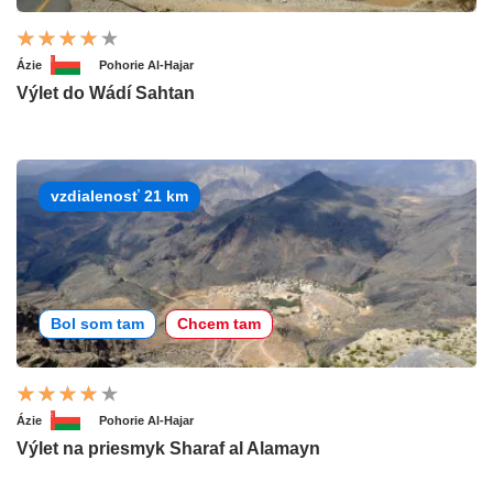
Ázie
Pohorie Al-Hajar
Výlet do Wádí Sahtan
vzdialenosť 21 km
Bol som tam
Chcem tam
Ázie
Pohorie Al-Hajar
Výlet na priesmyk Sharaf al Alamayn