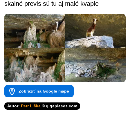
skalné previs sú tu aj malé kvaple
Zobraziť na Google mape
Autor:
Petr Liška
© gigaplaces.com