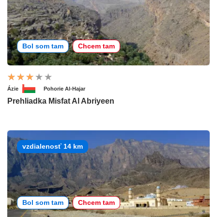
Bol som tam
Chcem tam
Ázie
Pohorie Al-Hajar
Prehliadka Misfat Al Abriyeen
vzdialenosť 14 km
Bol som tam
Chcem tam