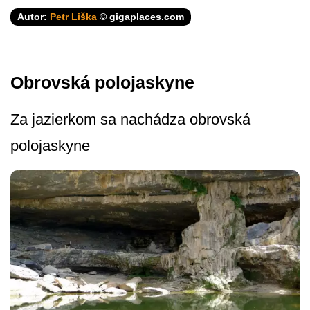
Autor:
Petr Liška
© gigaplaces.com
Obrovská polojaskyne
Za jazierkom sa nachádza obrovská
polojaskyne