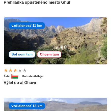
Prehliadka opusteného mesto Ghul
vzdialenosť 11 km
Bol som tam
Chcem tam
Ázie
Pohorie Al-Hajar
Výlet do al Ghawr
vzdialenosť 13 km