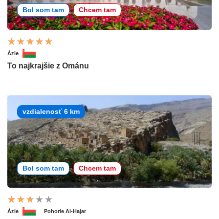
Bol som tam
Chcem tam
Ázie
To najkrajšie z Ománu
vzdialenosť 6 km
Bol som tam
Chcem tam
Ázie
Pohorie Al-Hajar