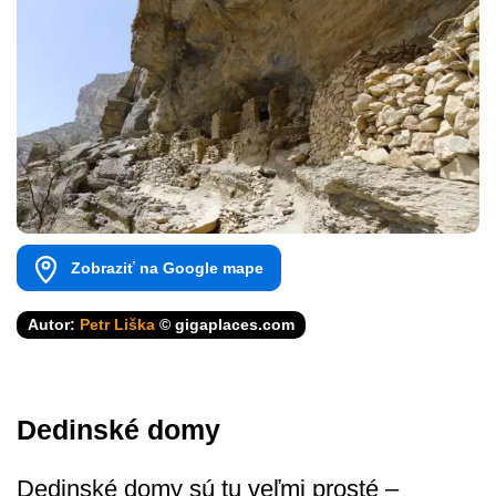
Zobraziť na Google mape
Autor:
Petr Liška
© gigaplaces.com
Dedinské domy
Dedinské domy sú tu veľmi prosté –