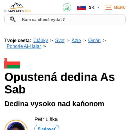
SK
MENU
Tvoje cesta:
Články
Svet
Ázie
Omán
Pohorie Al-Hajar
Opustená dedina As
Sab
Dedina vysoko nad kaňonom
Petr Liška
Sledovať