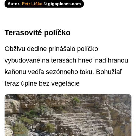
Autor:
Petr Liška
© gigaplaces.com
Terasovité políčko
Obživu dedine prinášalo políčko
vybudované na terasách hneď nad hranou
kaňonu vedľa sezónneho toku. Bohužiaľ
teraz úplne bez vegetácie