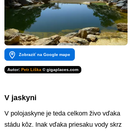
Zobraziť na Google mape
Autor:
Petr Liška
© gigaplaces.com
V jaskyni
V polojaskyne je teda celkom živo vďaka
stádu kôz. Inak vďaka priesaku vody skrz