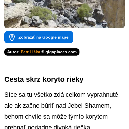
Zobraziť na Google mape
Autor:
Petr Liška
© gigaplaces.com
Cesta skrz koryto rieky
Síce sa tu všetko zdá celkom vyprahnuté,
ale ak začne búriť nad Jebel Shamem,
behom chvíle sa môže týmto korytom
prehnať poriadne divoká riečka