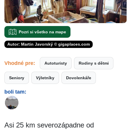
Pozri si všetko na mape
Autor: Martin Javorský © gigaplaces.com
Vhodné pre:
Autoturisty
Rodiny s dětmi
Seniory
Výletníky
Dovolenkáře
boli tam:
Asi 25 km severozápadne od