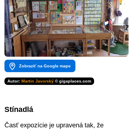
Zobraziť na Google mape
Autor:
Martin Javorský
© gigaplaces.com
Stínadlá
Časť expozície je upravená tak, že