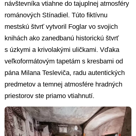
návštevníka vtiahne do tajuplnej atmosféry
románových Stínadiel. Túto fiktívnu
mestskú štvrť vytvoril Foglar vo svojich
knihách ako zanedbanú historickú štvrť
s úzkymi a krivolakými uličkami. Vďaka
veľkoformátovým tapetám s kresbami od
pána Milana Tesleviča, radu autentických
predmetov a temnej atmosfére hradných
priestorov ste priamo vtiahnutí.