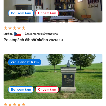
Bol som tam
Chcem tam
Európa
Českomoravská vrchovina
Po stopách číhošťského zázraku
vzdialenosť 6 km
Bol som tam
Chcem tam