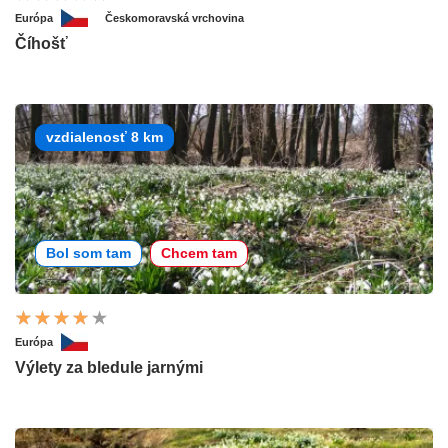
Európa
Českomoravská vrchovina
Číhošť
vzdialenosť 8 km
Bol som tam
Chcem tam
Európa
Výlety za bledule jarnými