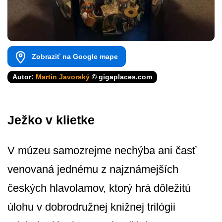
Zobraziť na Google mape
Autor:
Martin Javorský
© gigaplaces.com
Ježko v klietke
V múzeu samozrejme nechýba ani časť
venovaná jednému z najznámejších
českých hlavolamov, ktorý hrá dôležitú
úlohu v dobrodružnej knižnej trilógii