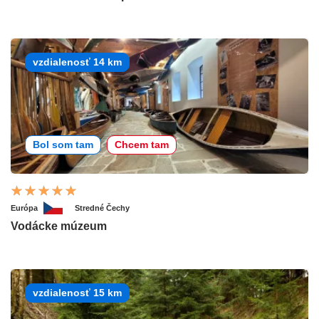
vzdialenosť 14 km
Bol som tam
Chcem tam
Európa
Stredné Čechy
Vodácke múzeum
vzdialenosť 15 km