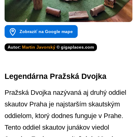
Zobraziť na Google mape
Autor:
Martin Javorský
© gigaplaces.com
Legendárna Pražská Dvojka
Pražská Dvojka nazývaná aj druhý oddiel
skautov Praha je najstarším skautským
oddielom, ktorý dodnes funguje v Prahe.
Tento oddiel skautov junákov viedol