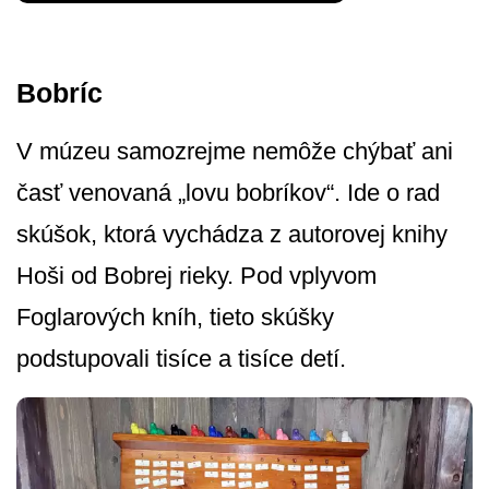
Bobríc
V múzeu samozrejme nemôže chýbať ani
časť venovaná „lovu bobríkov“. Ide o rad
skúšok, ktorá vychádza z autorovej knihy
Hoši od Bobrej rieky. Pod vplyvom
Foglarových kníh, tieto skúšky
podstupovali tisíce a tisíce detí.