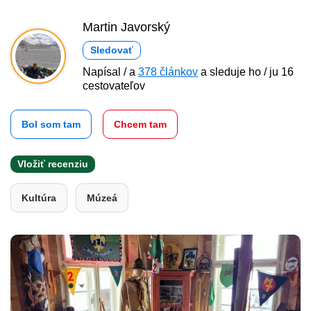
Martin Javorský
Sledovať
Napísal / a
378 článkov
a sleduje ho / ju 16
cestovateľov
Bol som tam
Chcem tam
Vložiť recenziu
Kultúra
Múzeá