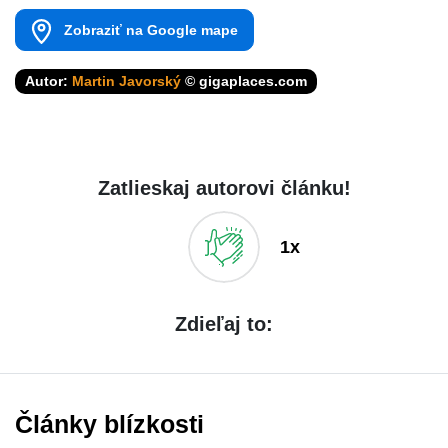
Zobraziť na Google mape
Autor:
Martin Javorský
© gigaplaces.com
Zatlieskaj autorovi článku!
1x
Zdieľaj to:
Články blízkosti