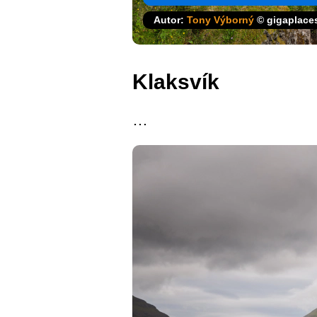
Autor:
Tony Výborný
© gigaplace
Klaksvík
…