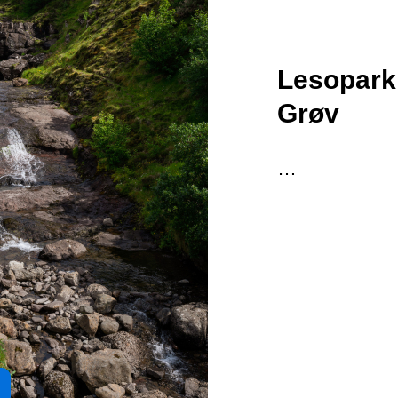
Lesopark 
Grøv
…