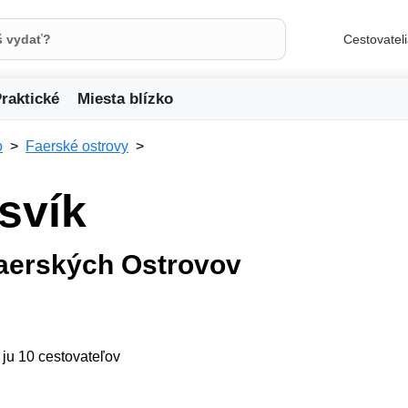
Cestovatel
raktické
Miesta blízko
o
Faerské ostrovy
svík
aerských Ostrovov
/ ju 10 cestovateľov