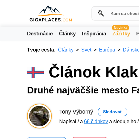
Novinka
Destinácie
Články
Inšpirácia
Zážitky
P
Tvoje cesta:
Články
Svet
Európa
Dánsk
Článok Klak
Druhé najväčšie mesto F
Tony Výborný
Sledovať
Napísal / a
68 článkov
a sleduje ho 