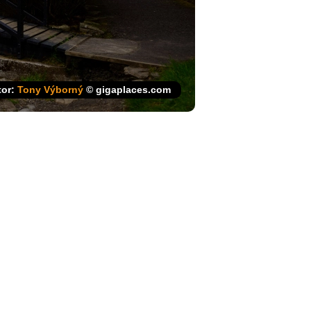
tor:
Tony Výborný
© gigaplaces.com