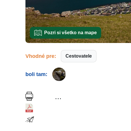
Pozri si všetko na mape
Vhodné pre:
Cestovatele
boli tam:
…