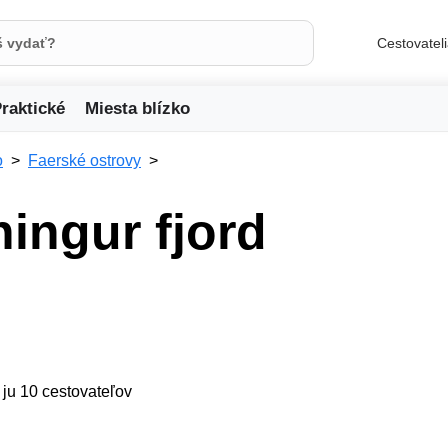
Cestovatel
raktické
Miesta blízko
o
Faerské ostrovy
ingur fjord
/ ju 10 cestovateľov