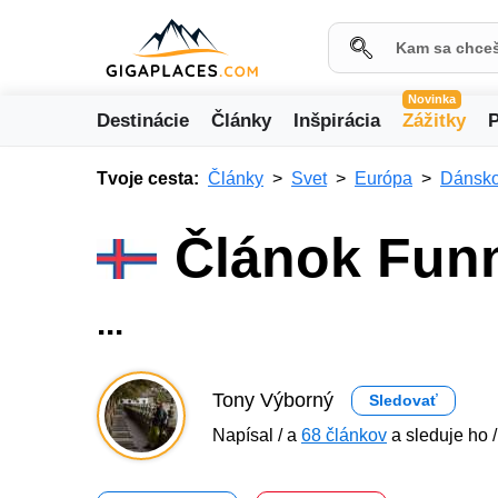
Novinka
Destinácie
Články
Inšpirácia
Zážitky
P
Tvoje cesta:
Články
Svet
Európa
Dánsk
Článok Funn
...
Tony Výborný
Sledovať
Napísal / a
68 článkov
a sleduje ho 