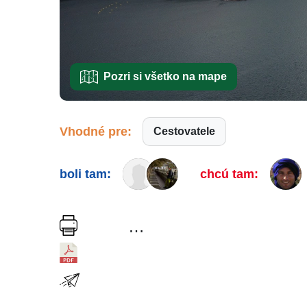
Pozri si všetko na mape
Vhodné pre:
Cestovatele
boli tam:
chcú tam:
…