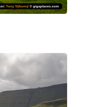
tor:
Tony Výborný
© gigaplaces.com