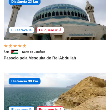
Distância 23 km
Eu estava lá
Eu quero ir lá
Ásia
Norte da Jordânia
Passeio pela Mesquita do Rei Abdullah
Distância 98 km
Eu estava lá
Eu quero ir lá