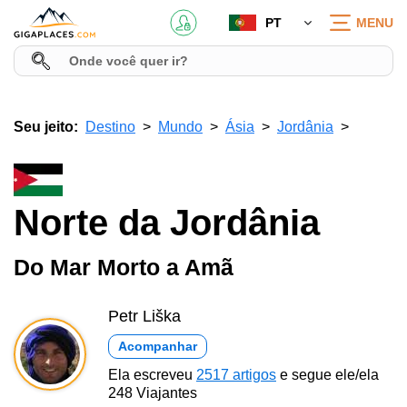
PT
MENU
Seu jeito:
Destino
Mundo
Ásia
Jordânia
Norte da Jordânia
Do Mar Morto a Amã
Petr Liška
Acompanhar
Ela escreveu
2517 artigos
e segue ele/ela
248 Viajantes