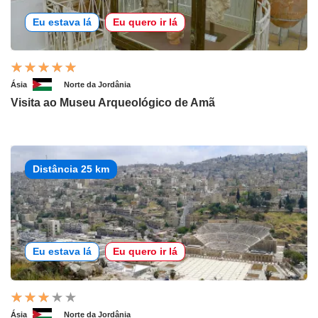
Eu estava lá
Eu quero ir lá
Ásia
Norte da Jordânia
Visita ao Museu Arqueológico de Amã
Distância 25 km
Eu estava lá
Eu quero ir lá
Ásia
Norte da Jordânia