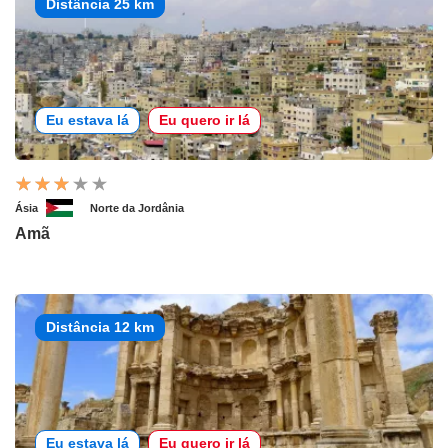
Distância 25 km
Eu estava lá
Eu quero ir lá
Ásia
Norte da Jordânia
Amã
Distância 12 km
Eu estava lá
Eu quero ir lá