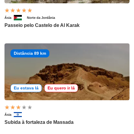
Ásia
Norte da Jordânia
Passeio pelo Castelo de Al Karak
Distância 89 km
Eu estava lá
Eu quero ir lá
Ásia
Subida à fortaleza de Massada