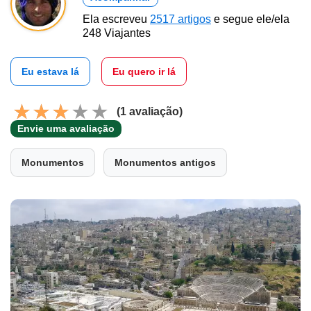
Ela escreveu
2517 artigos
e segue ele/ela
248 Viajantes
Eu estava lá
Eu quero ir lá
(1 avaliação)
Envie uma avaliação
Monumentos
Monumentos antigos