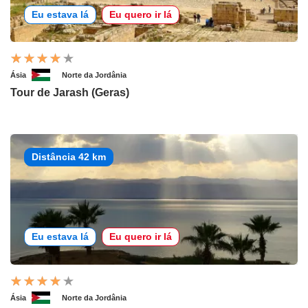
Eu estava lá
Eu quero ir lá
Ásia
Norte da Jordânia
Tour de Jarash (Geras)
Distância 42 km
Eu estava lá
Eu quero ir lá
Ásia
Norte da Jordânia