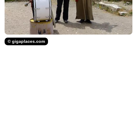
© gigaplaces.com