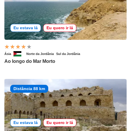
Eu estava lá
Eu quero ir lá
Ásia
Norte da Jordânia
Sul da Jordânia
Ao longo do Mar Morto
Distância 88 km
Eu estava lá
Eu quero ir lá