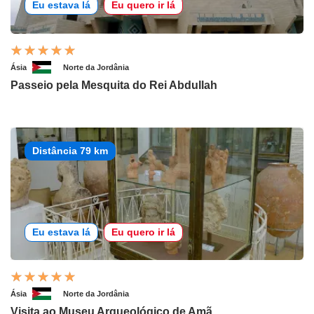
Eu estava lá
Eu quero ir lá
Ásia
Norte da Jordânia
Passeio pela Mesquita do Rei Abdullah
Distância 79 km
Eu estava lá
Eu quero ir lá
Ásia
Norte da Jordânia
Visita ao Museu Arqueológico de Amã