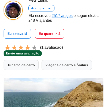
Petr Liška
Acompanhar
Ela escreveu
2517 artigos
e segue ele/ela
248 Viajantes
Eu estava lá
Eu quero ir lá
(1 avaliação)
Envie uma avaliação
Turismo de carro
Viagens de carro e ônibus