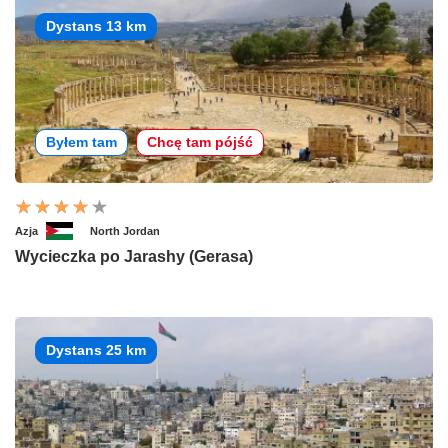
Dystans 13 km
Byłem tam
Chcę tam pójść
Azja
North Jordan
Wycieczka po Jarashy (Gerasa)
Dystans 25 km