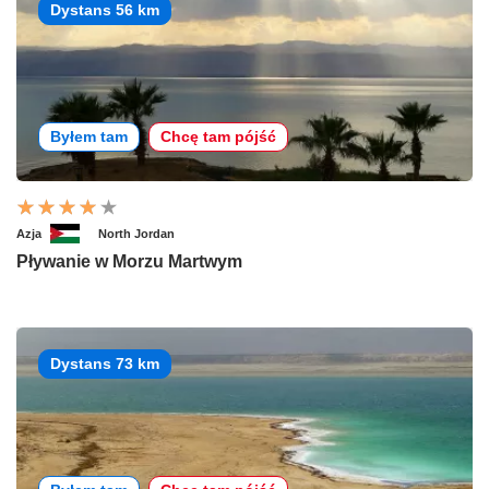
Dystans 56 km
Byłem tam
Chcę tam pójść
Azja
North Jordan
Pływanie w Morzu Martwym
Dystans 73 km