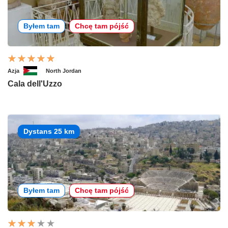
Byłem tam
Chcę tam pójść
Azja
North Jordan
Cala dell'Uzzo
Dystans 25 km
Byłem tam
Chcę tam pójść