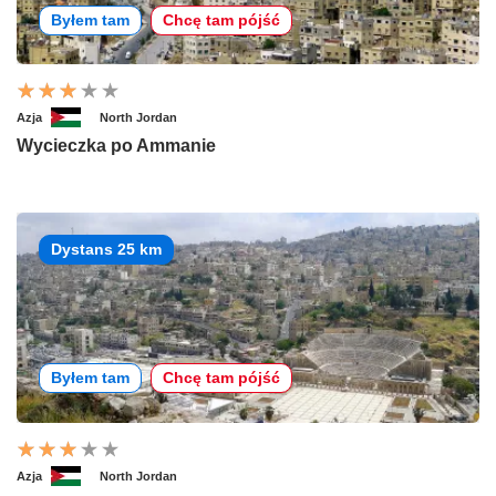
Byłem tam
Chcę tam pójść
Azja
North Jordan
Wycieczka po Ammanie
Dystans 25 km
Byłem tam
Chcę tam pójść
Azja
North Jordan