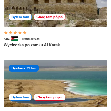
Byłem tam
Chcę tam pójść
Azja
North Jordan
Wycieczka po zamku Al Karak
Dystans 73 km
Byłem tam
Chcę tam pójść