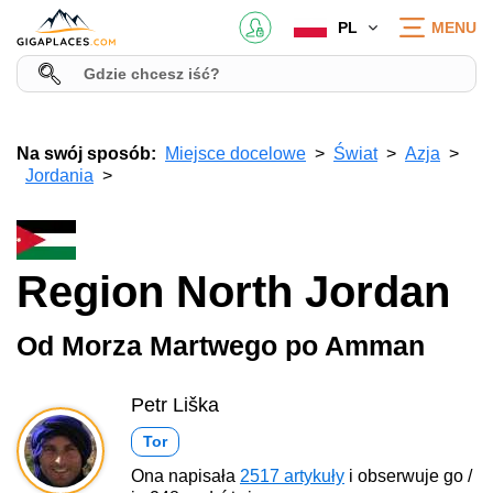
PL
MENU
Na swój sposób:
Miejsce docelowe
Świat
Azja
Jordania
Region North Jordan
Od Morza Martwego po Amman
Petr Liška
Tor
Ona napisała
2517 artykuły
i obserwuje go /