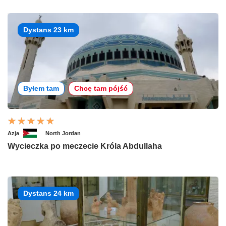
Dystans 23 km
Byłem tam
Chcę tam pójść
Azja
North Jordan
Wycieczka po meczecie Króla Abdullaha
Dystans 24 km