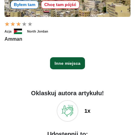
Byłem tam
Chcę tam pójść
Azja
North Jordan
Amman
Inne miejsca
Oklaskuj autora artykułu!
1x
Udostępnij to: