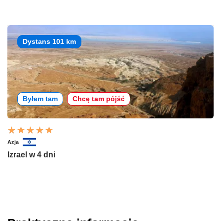
Dystans 101 km
Byłem tam
Chcę tam pójść
Azja
Izrael w 4 dni