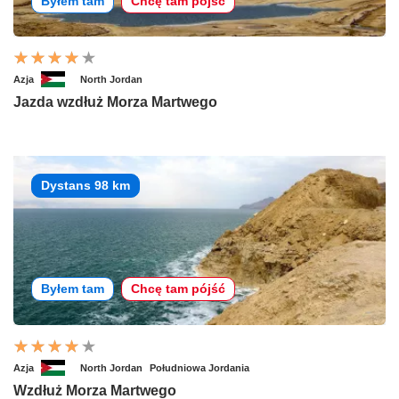
Byłem tam
Chcę tam pójść
Azja
North Jordan
Jazda wzdłuż Morza Martwego
Dystans 98 km
Byłem tam
Chcę tam pójść
Azja
North Jordan
Południowa Jordania
Wzdłuż Morza Martwego