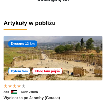
Artykuły w pobliżu
Dystans 13 km
Byłem tam
Chcę tam pójść
Azja
North Jordan
Wycieczka po Jarashy (Gerasa)