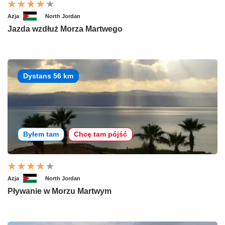
Azja
North Jordan
Jazda wzdłuż Morza Martwego
Dystans 56 km
Byłem tam
Chcę tam pójść
Azja
North Jordan
Pływanie w Morzu Martwym