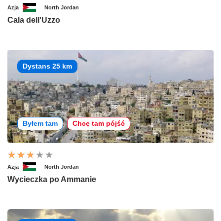
Azja
North Jordan
Cala dell'Uzzo
Dystans 25 km
Byłem tam
Chcę tam pójść
Azja
North Jordan
Wycieczka po Ammanie