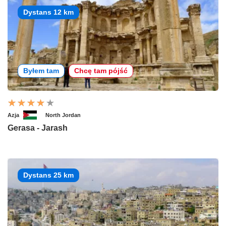
Dystans 12 km
Byłem tam
Chcę tam pójść
Azja
North Jordan
Gerasa - Jarash
Dystans 25 km