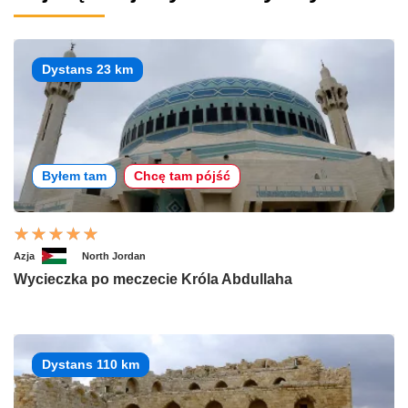
Dystans 23 km
Byłem tam
Chcę tam pójść
Azja
North Jordan
Wycieczka po meczecie Króla Abdullaha
Dystans 110 km