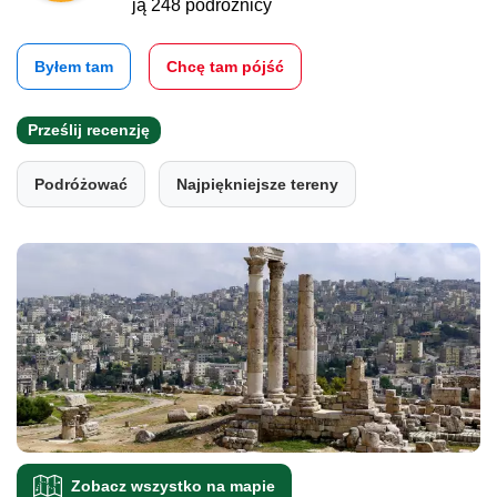
ją 248 podróżnicy
Byłem tam
Chcę tam pójść
Prześlij recenzję
Podróżować
Najpiękniejsze tereny
Zobacz wszystko na mapie