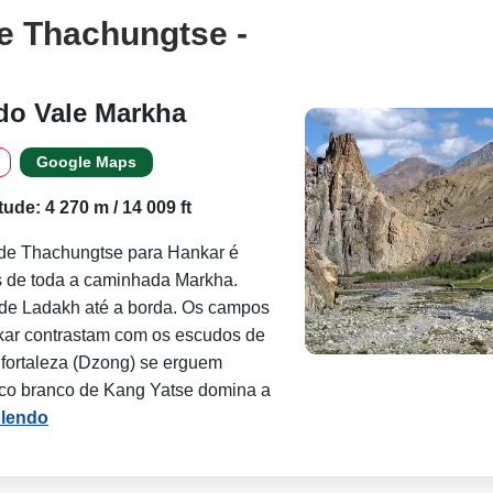
e Thachungtse -
 do Vale Markha
Google Maps
itude: 4 270 m / 14 009 ft
de Thachungtse para Hankar é
 de toda a caminhada Markha.
 de Ladakh até a borda. Os campos
kar contrastam com os escudos de
a fortaleza (Dzong) se erguem
pico branco de Kang Yatse domina a
 lendo