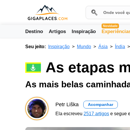
Novidade
Destino
Artigos
Inspiração
Experiência
Seu jeito:
Inspiração
Mundo
Ásia
Índia
As etapas m
As mais belas caminhada
Petr Liška
Acompanhar
Ela escreveu
2517 artigos
e segue e