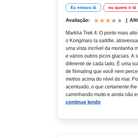
Eu estava lá
eu quero ir lá
Avaliação:
|
Alt
Markha Trek 4: O ponto mais alto
o Kongmaru la saddle, atravessan
uma vista incrível da montanha 
e vários outros picos glaciais. A
diferente de cada lado. É uma su
de Nimaling que você nem perceb
metros acima do nível do mar. Por
acentuado, o que certamente lhe 
caminhando muito e ainda não e
continue lendo