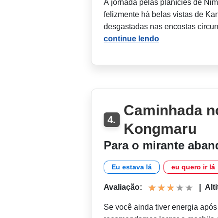
A jornada pelas planícies de Nim
felizmente há belas vistas de Ka
desgastadas nas encostas circu
continue lendo
Caminhada n
4.
Kongmaru
Para o mirante aba
Eu estava lá
eu quero ir lá
Avaliação:
|
Alt
Se você ainda tiver energia apó