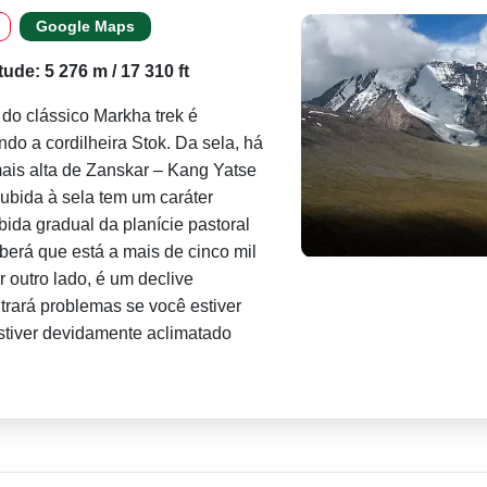
Google Maps
itude: 5 276 m / 17 310 ft
 do clássico Markha trek é
do a cordilheira Stok. Da sela, há
mais alta de Zanskar – Kang Yatse
 subida à sela tem um caráter
bida gradual da planície pastoral
erá que está a mais de cinco mil
 outro lado, é um declive
trará problemas se você estiver
stiver devidamente aclimatado