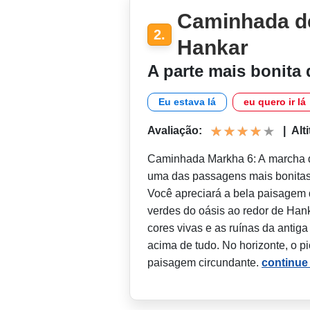
Caminhada d
2.
Hankar
A parte mais bonita
Eu estava lá
eu quero ir lá
Avaliação:
|
Alt
Caminhada Markha 6: A marcha 
uma das passagens mais bonitas
Você apreciará a bela paisagem
verdes do oásis ao redor de Han
cores vivas e as ruínas da antig
acima de tudo. No horizonte, o 
paisagem circundante.
continue