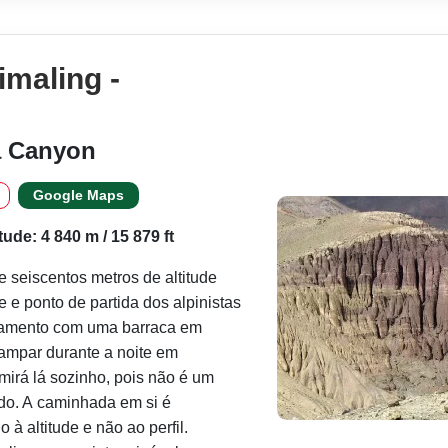
maling -
a Canyon
Google Maps
itude: 4 840 m / 15 879 ft
e seiscentos metros de altitude
 ponto de partida dos alpinistas
amento com uma barraca em
ampar durante a noite em
irá lá sozinho, pois não é um
do. A caminhada em si é
 à altitude e não ao perfil.