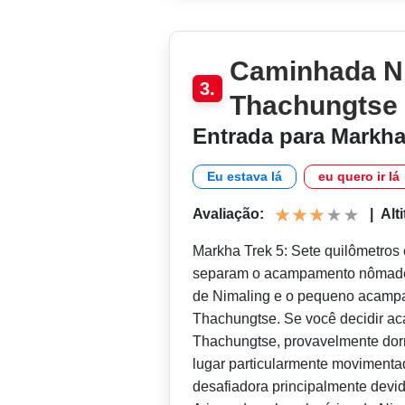
Caminhada Ni
3.
Thachungtse
Entrada para Markh
Eu estava lá
eu quero ir lá
Avaliação:
|
Alt
Markha Trek 5: Sete quilômetros 
separam o acampamento nômade e
de Nimaling e o pequeno acamp
Thachungtse. Se você decidir ac
Thachungtse, provavelmente dorm
lugar particularmente movimenta
desafiadora principalmente devido