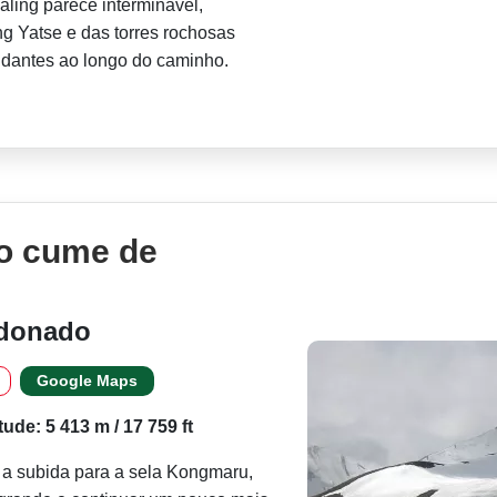
aling parece interminável,
ng Yatse e das torres rochosas
ndantes ao longo do caminho.
o cume de
ndonado
Google Maps
itude: 5 413 m / 17 759 ft
s a subida para a sela Kongmaru,