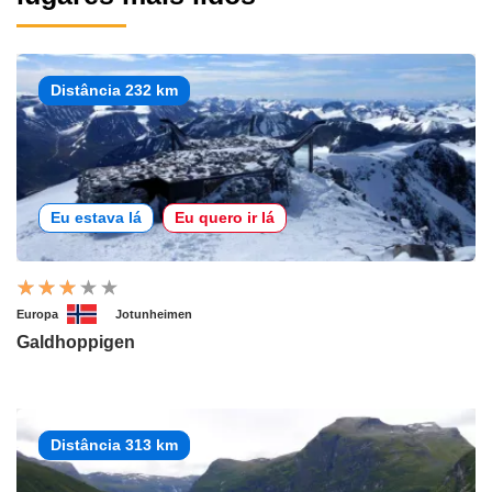
Distância 232 km
Eu estava lá
Eu quero ir lá
Europa
Jotunheimen
Galdhoppigen
Distância 313 km