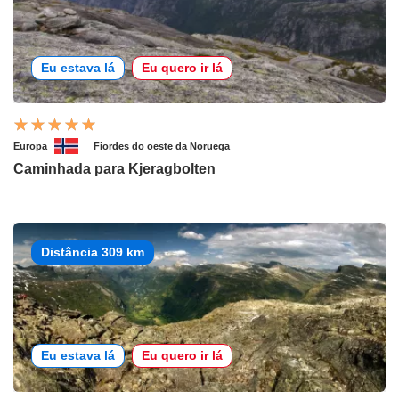
Eu estava lá
Eu quero ir lá
Europa
Fiordes do oeste da Noruega
Caminhada para Kjeragbolten
Distância 309 km
Eu estava lá
Eu quero ir lá