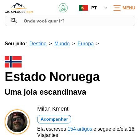
PT
MENU
Seu jeito:
Destino
Mundo
Europa
Estado Noruega
Uma joia escandinava
Milan Kment
Acompanhar
Ela escreveu
154 artigos
e segue ele/ela 16
Viajantes