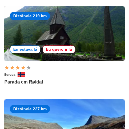
Distância 219 km
Eu estava lá
Eu quero ir lá
Europa
Parada em Røldal
Distância 227 km