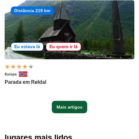
Distância 219 km
Eu estava lá
Eu quero ir lá
Europa
Parada em Røldal
Mais artigos
lugares mais lidos