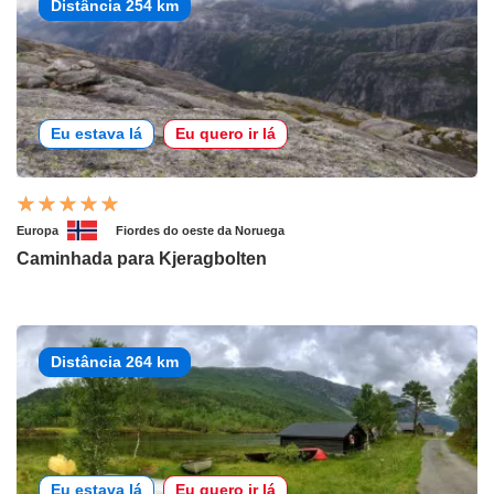
Distância 254 km
Eu estava lá
Eu quero ir lá
Europa
Fiordes do oeste da Noruega
Caminhada para Kjeragbolten
Distância 264 km
Eu estava lá
Eu quero ir lá