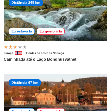
Distância 249 km
Eu estava lá
Eu quero ir lá
Europa
Fiordes do oeste da Noruega
Caminhada até o Lago Bondhusvatnet
Distância 67 km