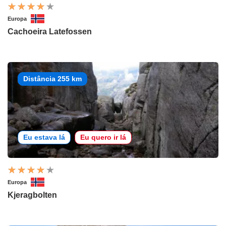
Europa
Cachoeira Latefossen
Distância 255 km
Eu estava lá
Eu quero ir lá
Europa
Kjeragbolten