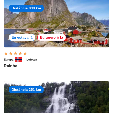
Distância 898 km
Eu estava lá
Eu quero ir lá
Europa
Lofoten
Rainha
Distância 251 km