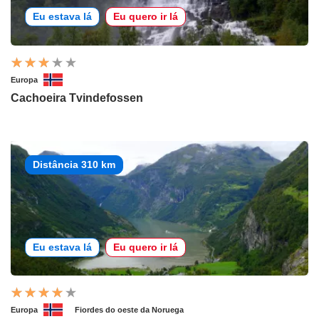
Eu estava lá
Eu quero ir lá
Europa
Cachoeira Tvindefossen
Distância 310 km
Eu estava lá
Eu quero ir lá
Europa
Fiordes do oeste da Noruega