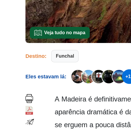
Veja tudo no mapa
Destino:
Funchal
Eles estavam lá:
+1
A Madeira é definitivame
aparência dramática é d
se erguem a pouca distâ