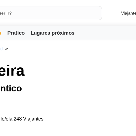
Viajant
s
Prático
Lugares próximos
al
eira
ântico
le/ela 248 Viajantes