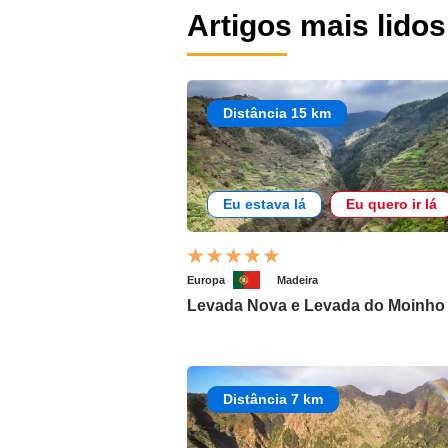
Artigos mais lidos
Distância 15 km
Eu estava lá
Eu quero ir lá
Europa
Madeira
Levada Nova e Levada do Moinho
Distância 7 km