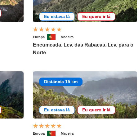
Eu estava lá
Eu quero ir lá
Europa
Madeira
Encumeada, Lev. das Rabacas, Lev. para o
Norte
Distância 15 km
Eu estava lá
Eu quero ir lá
Europa
Madeira