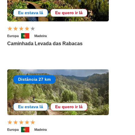
Eu estava lá
Eu quero ir lá
Europa
Madeira
Caminhada Levada das Rabacas
Distância 27 km
Eu estava lá
Eu quero ir lá
Europa
Madeira