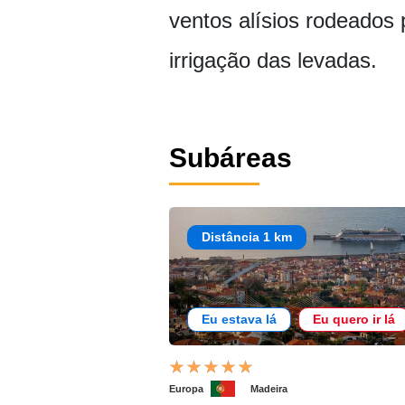
ventos alísios rodeados 
irrigação das levadas.
Subáreas
Distância 1 km
Eu estava lá
Eu quero ir lá
Europa
Madeira