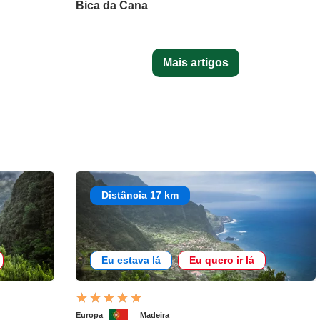
Bica da Cana
Mais artigos
Distância 17 km
Eu estava lá
Eu quero ir lá
Europa
Madeira