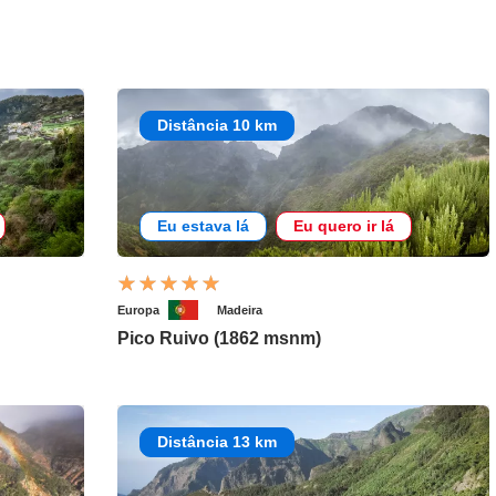
Distância 10 km
Eu estava lá
Eu quero ir lá
Europa
Madeira
Pico Ruivo (1862 msnm)
Distância 13 km