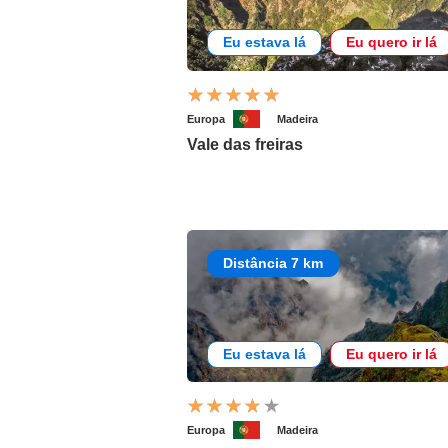
Eu estava lá
Eu quero ir lá
Europa
Madeira
Vale das freiras
Distância 7 km
Eu estava lá
Eu quero ir lá
Europa
Madeira