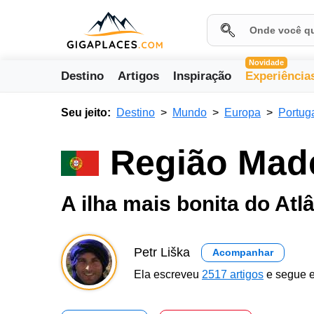
Novidade
Destino
Artigos
Inspiração
Experiência
Seu jeito:
Destino
Mundo
Europa
Portug
Região Mad
A ilha mais bonita do Atl
Petr Liška
Acompanhar
Ela escreveu
2517 artigos
e segue e