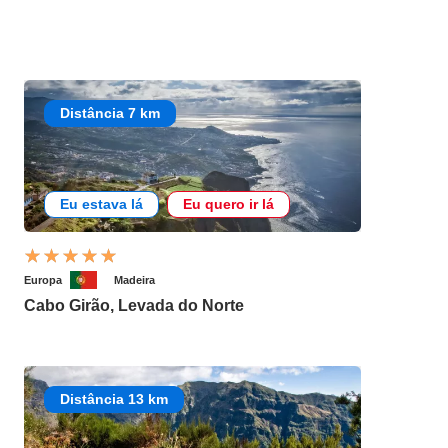
Distância 7 km
Eu estava lá
Eu quero ir lá
Europa
Madeira
Cabo Girão, Levada do Norte
Distância 13 km