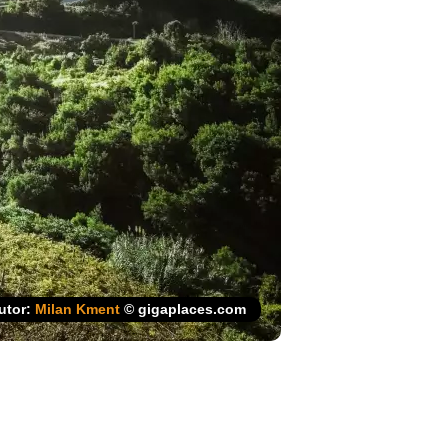
utor:
Milan Kment
© gigaplaces.com