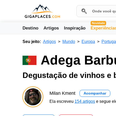
Novidade
Destino
Artigos
Inspiração
Experiência
Seu jeito:
Artigos
Mundo
Europa
Portuga
Adega Barbu
Degustação de vinhos e 
Milan Kment
Acompanhar
Ela escreveu
154 artigos
e segue el