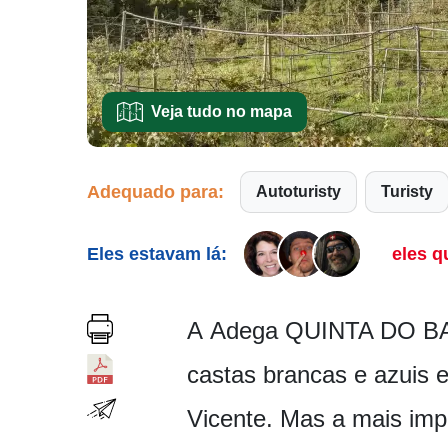
Veja tudo no mapa
Adequado para:
Autoturisty
Turisty
Eles estavam lá:
eles q
A Adega QUINTA DO BARB
castas brancas e azuis e
Vicente. Mas a mais impo