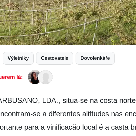
Výletníky
Cestovatele
Dovolenkáře
uerem lá:
USANO, LDA., situa-se na costa norte d
ncontram-se a diferentes altitudes nas en
rtante para a vinificação local é a casta 