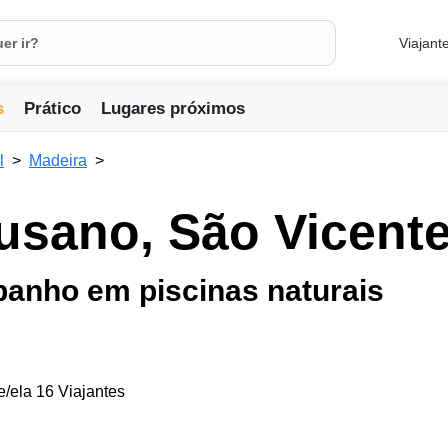
Viajant
s
Prático
Lugares próximos
l
Madeira
sano, São Vicente,
banho em piscinas naturais
e/ela 16 Viajantes