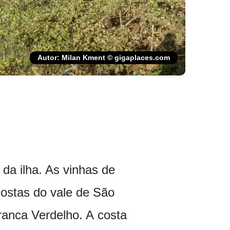
Autor: Milan Kment © gigaplaces.com
a ilha. As vinhas de
costas do vale de São
branca Verdelho. A costa