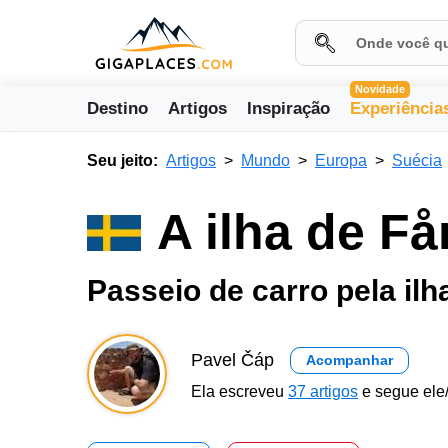
Novidade
Destino
Artigos
Inspiração
Experiência
Seu jeito:
Artigos
Mundo
Europa
Suécia
A ilha de Få
Passeio de carro pela il
Pavel Čáp
Acompanhar
Ela escreveu
37 artigos
e segue ele/