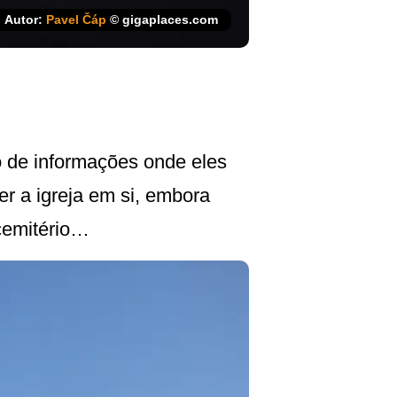
Autor:
Pavel Čáp
© gigaplaces.com
ro de informações onde eles
er a igreja em si, embora
cemitério…