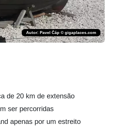
Autor: Pavel Čáp © gigaplaces.com
rca de 20 km de extensão
em ser percorridas
nd apenas por um estreito