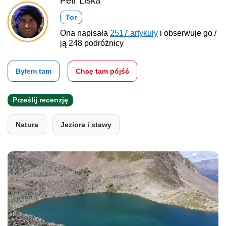
Petr Liška
Tor
Ona napisała
2517 artykuły
i obserwuje go /
ją 248 podróżnicy
Byłem tam
Chcę tam pójść
Prześlij recenzję
Natura
Jeziora i stawy