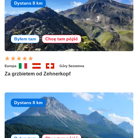
Dystans 8 km
Byłem tam
Chcę tam pójść
Europa
Góry Sesvenna
Za grzbietem od Zehnerkopf
Dystans 8 km