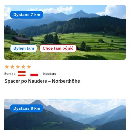
Dystans 7 km
Byłem tam
Chcę tam pójść
Europa
Nauders
Spacer po Nauders – Norberthöhe
Dystans 8 km