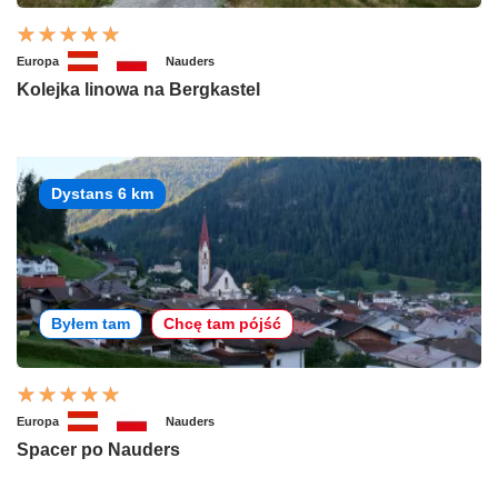
Europa
Nauders
Kolejka linowa na Bergkastel
Dystans 6 km
Byłem tam
Chcę tam pójść
Europa
Nauders
Spacer po Nauders