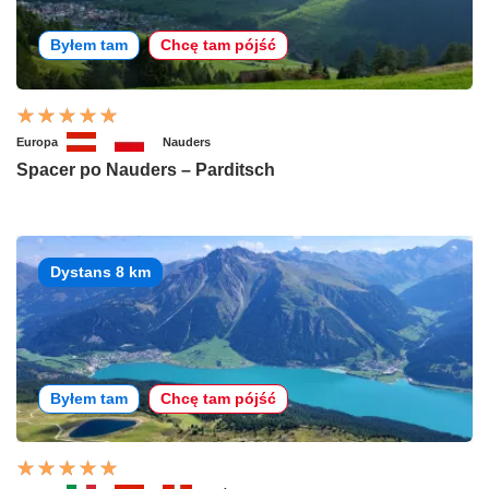
Byłem tam
Chcę tam pójść
Europa
Nauders
Spacer po Nauders – Parditsch
Dystans 8 km
Byłem tam
Chcę tam pójść