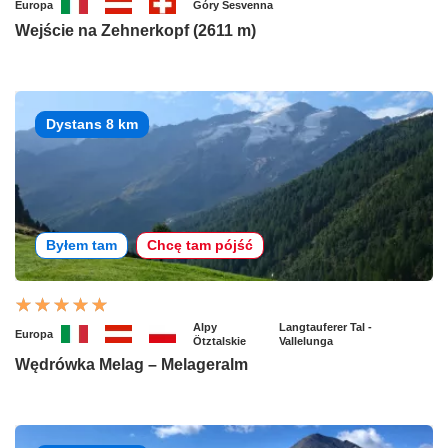
Europa
Góry Sesvenna
Wejście na Zehnerkopf (2611 m)
Dystans 8 km
Byłem tam
Chcę tam pójść
Alpy
Langtauferer Tal -
Europa
Ötztalskie
Vallelunga
Wędrówka Melag – Melageralm