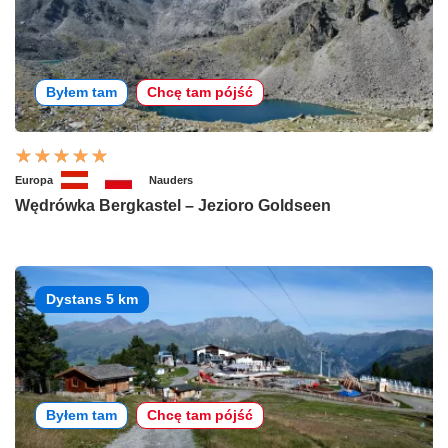
Byłem tam
Chcę tam pójść
Europa
Nauders
Wędrówka Bergkastel – Jezioro Goldseen
Dystans 5 km
Byłem tam
Chcę tam pójść