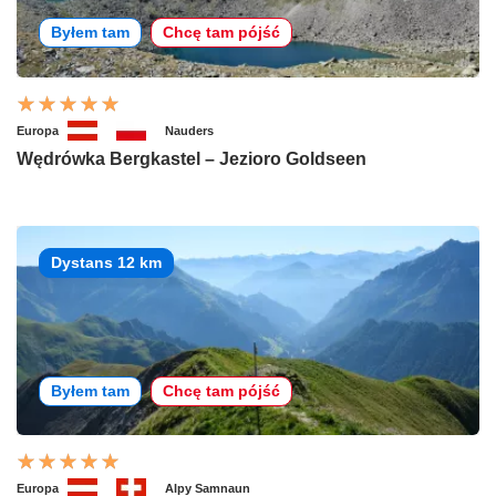
Byłem tam
Chcę tam pójść
Europa
Nauders
Wędrówka Bergkastel – Jezioro Goldseen
Dystans 12 km
Byłem tam
Chcę tam pójść
Europa
Alpy Samnaun