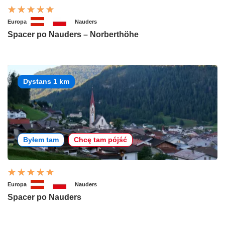
Europa
Nauders
Spacer po Nauders – Norberthöhe
Dystans 1 km
Byłem tam
Chcę tam pójść
Europa
Nauders
Spacer po Nauders