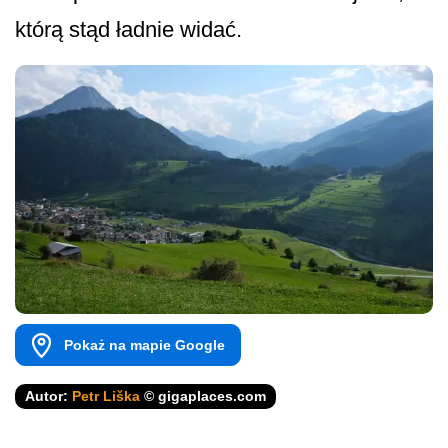
którą stąd ładnie widać.
Pokaż na mapie Google
Autor:
Petr Liška
© gigaplaces.com