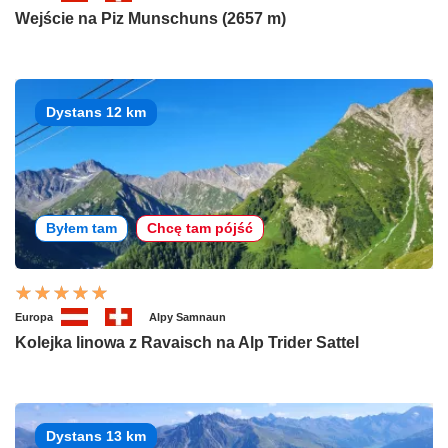
Wejście na Piz Munschuns (2657 m)
Dystans 12 km
Byłem tam
Chcę tam pójść
Europa
Alpy Samnaun
Kolejka linowa z Ravaisch na Alp Trider Sattel
Dystans 13 km