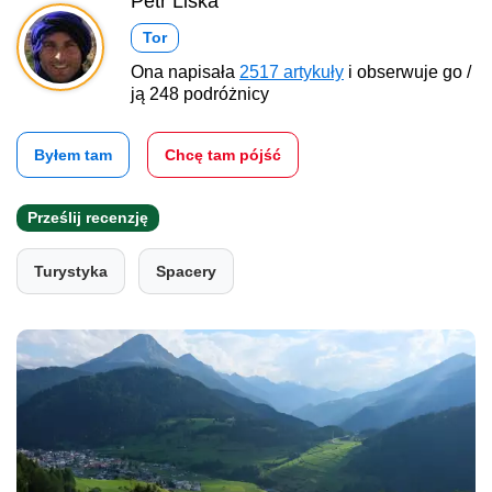
Petr Liška
Tor
Ona napisała
2517 artykuły
i obserwuje go /
ją 248 podróżnicy
Byłem tam
Chcę tam pójść
Prześlij recenzję
Turystyka
Spacery