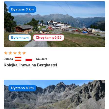
Dystans 3 km
Byłem tam
Chcę tam pójść
Europa
Nauders
Kolejka linowa na Bergkastel
Dystans 8 km