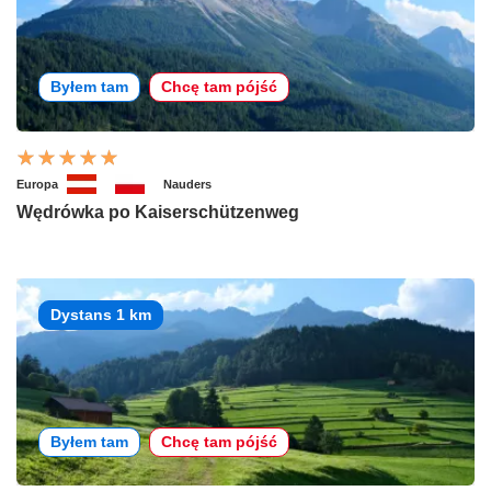
Byłem tam
Chcę tam pójść
Europa
Nauders
Wędrówka po Kaiserschützenweg
Dystans 1 km
Byłem tam
Chcę tam pójść