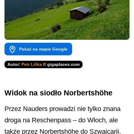
Pokaż na mapie Google
Autor:
Petr Liška
© gigaplaces.com
Widok na siodło Norbertshöhe
Przez Nauders prowadzi nie tylko znana
droga na Reschenpass – do Włoch, ale
także przez Norbertshöhe do Szwajcarii,