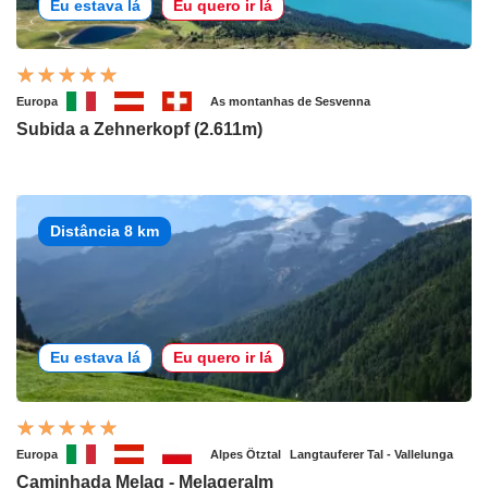
Eu estava lá
Eu quero ir lá
Europa
As montanhas de Sesvenna
Subida a Zehnerkopf (2.611m)
Distância 8 km
Eu estava lá
Eu quero ir lá
Europa
Alpes Ötztal
Langtauferer Tal - Vallelunga
Caminhada Melag - Melageralm