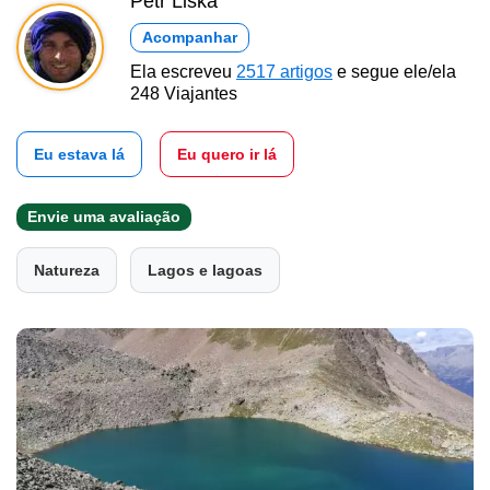
Petr Liška
Acompanhar
Ela escreveu
2517 artigos
e segue ele/ela
248 Viajantes
Eu estava lá
Eu quero ir lá
Envie uma avaliação
Natureza
Lagos e lagoas