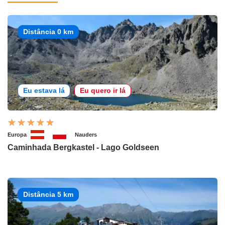
Distância 0 km
Eu estava lá
Eu quero ir lá
Europa
Nauders
Caminhada Bergkastel - Lago Goldseen
Distância 5 km