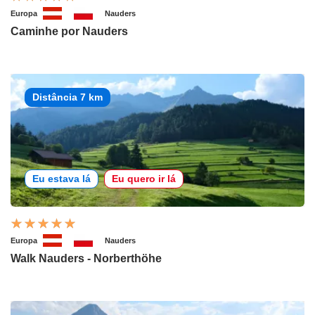
Europa
Nauders
Caminhe por Nauders
Distância 7 km
Eu estava lá
Eu quero ir lá
Europa
Nauders
Walk Nauders - Norberthöhe