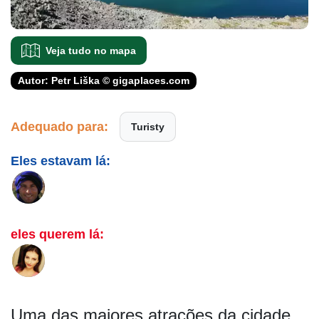
Veja tudo no mapa
Autor: Petr Liška © gigaplaces.com
Adequado para:
Turisty
Eles estavam lá:
eles querem lá:
Uma das maiores atrações da cidade