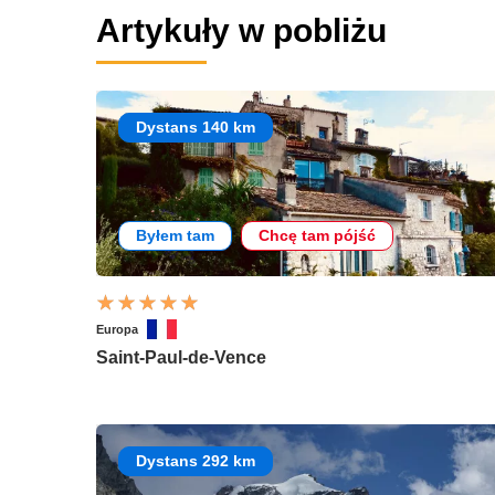
Artykuły w pobliżu
Dystans 140 km
Byłem tam
Chcę tam pójść
Europa
Saint-Paul-de-Vence
Dystans 292 km