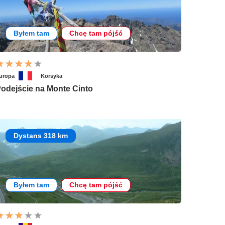
Byłem tam
Chcę tam pójść
uropa
Korsyka
odejście na Monte Cinto
Dystans 318 km
Byłem tam
Chcę tam pójść