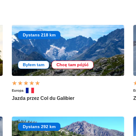
Dystans 218 km
Byłem tam
Chcę tam pójść
Europa
E
Jazda przez Col du Galibier
Z
Dystans 292 km