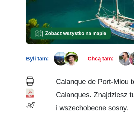
Zobacz wszystko na mapie
Byli tam:
Chcą tam:
Calanque de Port-Miou t
Calanques. Znajdziesz tu
i wszechobecne sos­ny.