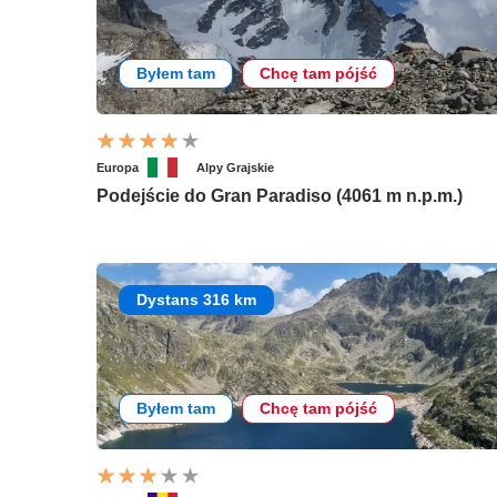
Byłem tam
Chcę tam pójść
Europa
Alpy Grajskie
Podejście do Gran Paradiso (4061 m n.p.m.)
Dystans 316 km
Byłem tam
Chcę tam pójść