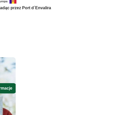
uropa
adąc przez Port d´Envalira
rmacje