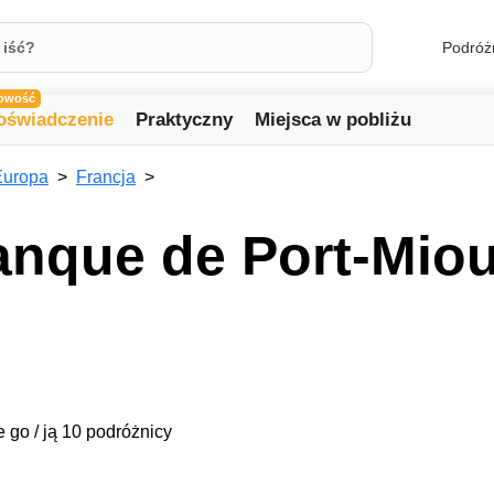
Podróż
owość
oświadczenie
Praktyczny
Miejsca w pobliżu
Europa
Francja
anque de Port-Mio
e go / ją 10 podróżnicy