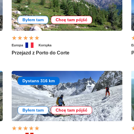
Byłem tam
Chcę tam pójść
Europa
Korsyka
E
Przejazd z Porto do Corte
P
Dystans 316 km
Byłem tam
Chcę tam pójść