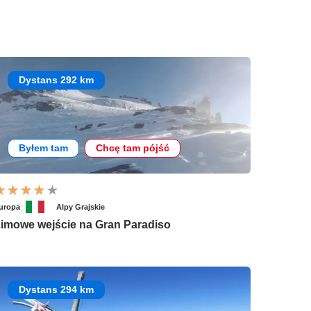
Dystans 292 km
Byłem tam
Chcę tam pójść
uropa
Alpy Grajskie
imowe wejście na Gran Paradiso
Dystans 294 km