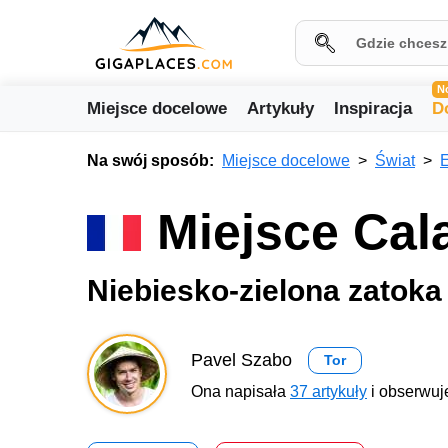
N
Miejsce docelowe
Artykuły
Inspiracja
D
Na swój sposób:
Miejsce docelowe
Świat
Miejsce Cal
Niebiesko-zielona zatoka
Pavel Szabo
Tor
Ona napisała
37 artykuły
i obserwuj