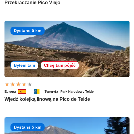
Przekraczanie Pico Viejo
Dystans 5 km
Byłem tam
Chcę tam pójść
Europa
Teneryfa
Park Narodowy Teide
Wjedź kolejką linową na Pico de Teide
Dystans 5 km