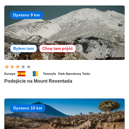
Dystans 9 km
Byłem tam
Chcę tam pójść
Europa
Teneryfa
Park Narodowy Teide
Podejście na Mount Reventada
Dystans 10 km