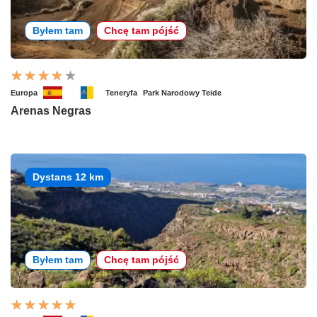
Byłem tam
Chcę tam pójść
Europa
Teneryfa
Park Narodowy Teide
Arenas Negras
Dystans 12 km
Byłem tam
Chcę tam pójść