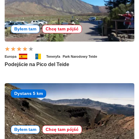
Byłem tam
Chcę tam pójść
Europa
Teneryfa
Park Narodowy Teide
Podejście na Pico del Teide
Dystans 5 km
Byłem tam
Chcę tam pójść