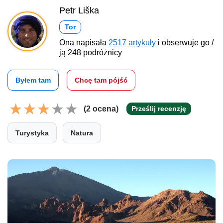
Petr Liška
Tor
Ona napisała
2517 artykuły
i obserwuje go /
ją 248 podróżnicy
Byłem tam
Chcę tam pójść
(2 ocena)
Prześlij recenzję
Turystyka
Natura