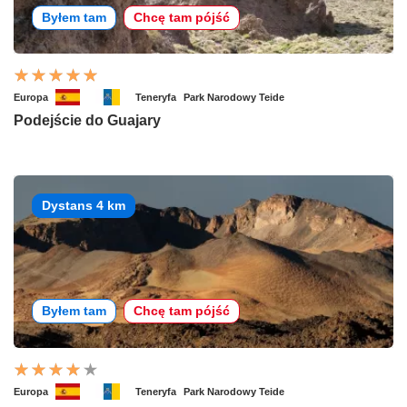
Byłem tam
Chcę tam pójść
Europa
Teneryfa
Park Narodowy Teide
Podejście do Guajary
Dystans 4 km
Byłem tam
Chcę tam pójść
Europa
Teneryfa
Park Narodowy Teide