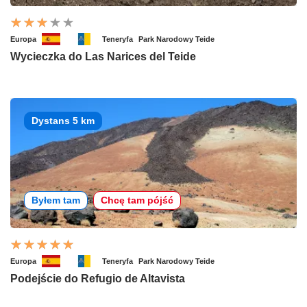
Europa
Teneryfa
Park Narodowy Teide
Wycieczka do Las Narices del Teide
Dystans 5 km
Byłem tam
Chcę tam pójść
Europa
Teneryfa
Park Narodowy Teide
Podejście do Refugio de Altavista