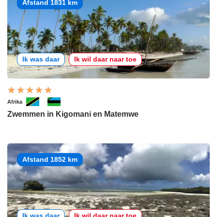
Afstand 1831 km
Ik was daar
Ik wil daar naar toe
Afrika
Zwemmen in Kigomani en Matemwe
Afstand 1852 km
Ik was daar
Ik wil daar naar toe