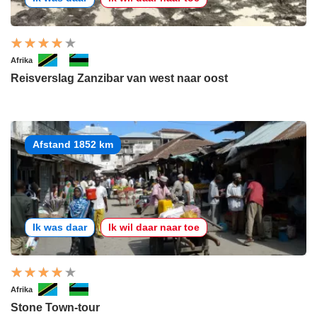
Afrika
Reisverslag Zanzibar van west naar oost
Afstand 1852 km
Ik was daar
Ik wil daar naar toe
Afrika
Stone Town-tour