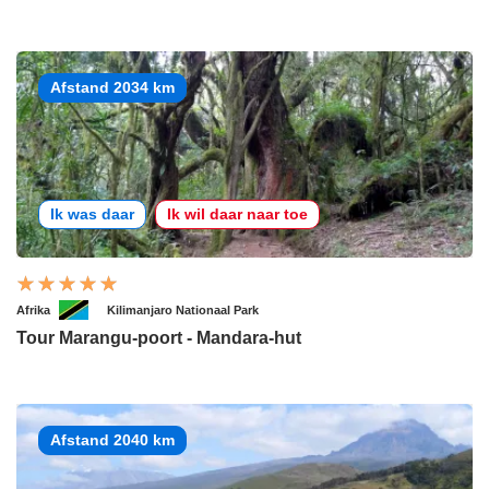
Afstand 2034 km
Ik was daar
Ik wil daar naar toe
Afrika
Kilimanjaro Nationaal Park
Tour Marangu-poort - Mandara-hut
Afstand 2040 km